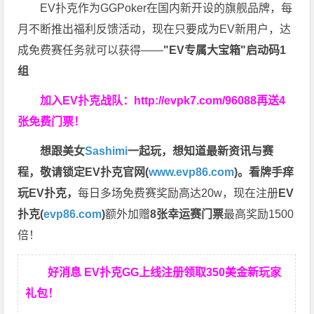
EV扑克作为GGPoker在国内新开设的旗舰品牌，每
月不断推出福利反馈活动，现在只要成为EV新用户，达
成免费赛任务就可以获得——
"EV专属大宝箱"启动码1
组
加入EV扑克战队：
http://evpk7.com/96088
再送4
张免费门票！
想跟美女
Sashimi
一起玩，
想知道最新资讯与赛
程，
敬请锁定EV扑克官网(
www.evp86.com
)。
看牌手痒
玩EV扑克，
每日多场免费赛奖励高达20w，现在注册
EV
扑克(
evp86.com
)
额外加赠
8张幸运赛门票
最高奖励1500
倍！
好消息 EV扑克GG上线注册领取350美金新玩家
礼包！