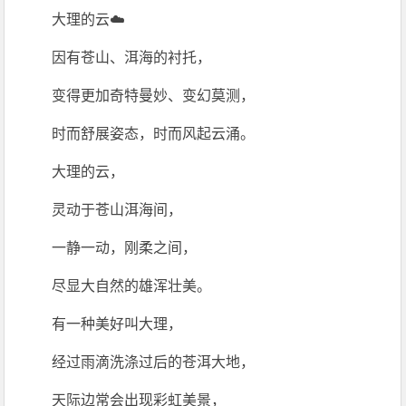
大理的云☁️
因有苍山、洱海的衬托，
变得更加奇特曼妙、变幻莫测，
时而舒展姿态，时而风起云涌。
大理的云，
灵动于苍山洱海间，
一静一动，刚柔之间，
尽显大自然的雄浑壮美。
有一种美好叫大理，
经过雨滴洗涤过后的苍洱大地，
天际边常会出现彩虹美景，