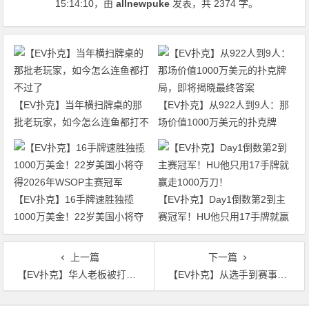
15:14:10
，由
allnewpuke
发表，共 2374 字。
【EV扑克】当年横扫牌桌的那
【EV扑克】从922人到9人：那
批老玩家，如今怎么连鱼都打不
场价值1000万美元的扑克牌
过了
局，即将揭晓最终答案
【EV扑克】16手牌速胜独揽
【EV扑克】Day1倒数第2到主
1000万美金！22岁美国小将夺
赛冠军！HU他只用17手牌就赢
得2026年WSOP主赛冠军
走1000万刀！
上一篇
下一篇
【EV扑克】华人老板被打崩，连输两个百万底池
【EV扑克】从选手到赛事品牌，世界需要更多来自中国的声音！
文