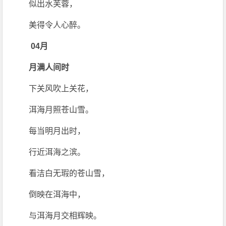
似出水芙蓉，
美得令人心醉。
04月
月满人间时
下关风吹上关花，
洱海月照苍山雪。
每当明月出时，
行近洱海之滨。
看洁白无瑕的苍山雪，
倒映在洱海中，
与洱海月交相辉映。