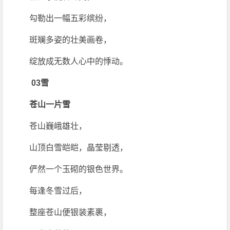
勾勒出一幅五彩缤纷，
斑斓多姿的壮美画卷，
绽放成无数人心中的悸动。
03雪
苍山一片雪
苍山巍峨雄壮，
山顶白雪皑皑，晶莹剔透，
俨然一个玉砌的银色世界。
每逢冬雪过后，
整座苍山便银装素裹，