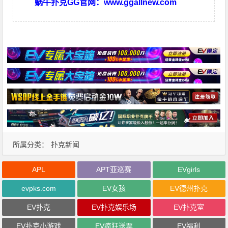
蜗牛扑克GG官网：
www.ggallnew.com
所属分类：
扑克新闻
APL
APT亚巡赛
EVgirls
evpks.com
EV女孩
EV德州扑克
EV扑克
EV扑克娱乐场
EV扑克室
EV扑克小游戏
EV疯狂送票
EV福利