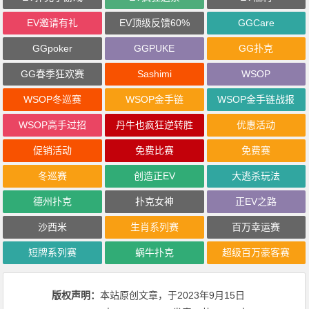
EV邀请有礼
EV顶级反馈60%
GGCare
GGpoker
GGPUKE
GG扑克
GG春季狂欢赛
Sashimi
WSOP
WSOP冬巡赛
WSOP金手链
WSOP金手链战报
WSOP高手过招
丹牛也疯狂逆转胜
优惠活动
促销活动
免费比赛
免费赛
冬巡赛
创造正EV
大逃杀玩法
德州扑克
扑克女神
正EV之路
沙西米
生肖系列赛
百万幸运赛
短牌系列赛
蜗牛扑克
超级百万豪客赛
版权声明：
本站原创文章，于2023年9月15日