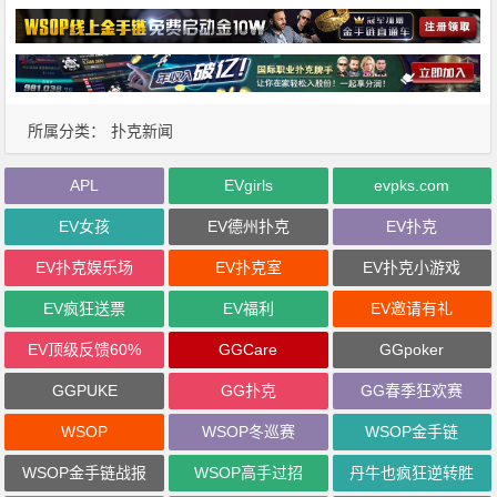
所属分类：
扑克新闻
APL
EVgirls
evpks.com
EV女孩
EV德州扑克
EV扑克
EV扑克娱乐场
EV扑克室
EV扑克小游戏
EV疯狂送票
EV福利
EV邀请有礼
EV顶级反馈60%
GGCare
GGpoker
GGPUKE
GG扑克
GG春季狂欢赛
WSOP
WSOP冬巡赛
WSOP金手链
WSOP金手链战报
WSOP高手过招
丹牛也疯狂逆转胜