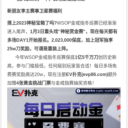
新朋友享主赛事卫星赛福利
搭上2023神秘宝箱了吗?
WSOP金戒指
冬巡赛
已经渐渐
进入尾声，
1月3日重头戏"神秘赏金赛"，现在每天都有
多场DAY1开始报名。2,023,000保底，加上冠军独享
25w刀奖励，可谓是重装上阵。
今年WSOP金戒指
冬巡赛
保底
1亿5千万刀
创历史新
高，参与门槛极低，任何级别玩家皆合适！每日多场免
费赛奖励高达20w，现在注册
EV扑克(
evp86.com
)
额外
加赠
4张黄金挑战门票
与金戒指赛抽奖资格！