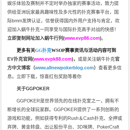
娱乐体验及赛制并不定时举办独家的赛事活动，致力提
供给亚洲玩家最具趣味性及多元性的扑克赛事平台，国
际bmm发牌认证，信誉获得国内外用户支持与肯定，欢
迎加入蜗牛扑克一同享受与国际扑克高手对战的快感！
立即复制网址加入蜗牛行列(
www.evp86.com
)
。
更多有关
GG扑克
WSOP
赛事资讯与活动内容可到
EV扑克官网(
www.evpk88.com
)
，
或是关注蜗牛扑克
官
方中文博客（
www.allnewpokerblog.com
）
查看更多信
息。立即下载，惊喜红包奖励等着你
关于GGPOKER
GGPOKER是世界领先的在线扑克室之一，拥有不
断增长的全球玩家群。GGPOKER提供了一系列创新的
游戏和功能，例如获得专利的Rush＆Cash扑克、全押或
弃牌、黄金转盘、出让股份平台、3D咪牌、PokerCraft