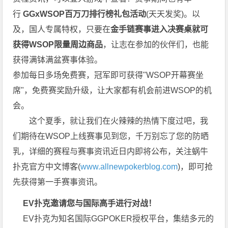
行
GGxWSOP百万刀排行榜礼包活动
(天天发奖)。以
及，国人专属特权，只要在
金手链赛事进入决赛桌就可
获得WSOP限量周边商品
，让志在参加的伙伴们，也能
获得满钵满盆赛事体验。
参加每日多场免费赛，冠军即可获得"WSOP开幕赛坐
席"，免费赛奖励升级，让大家都有机会前进WSOP的机
会。
这个夏季，就让我们在火辣辣的热情下度过吧，我
们期待在WSOP上线赛事见到您，千万别忘了您的防晒
乳，详细的赛程与赛事资讯近日内即将公布，关注蜗牛
扑克官方中文博客(
www.allnewpokerblog.com
)，即可抢
先获得第一手赛事资讯。
EV扑克邀请您与国际高手进行对战！
EV扑克为知名国际GGPOKER授权平台，集结多元的