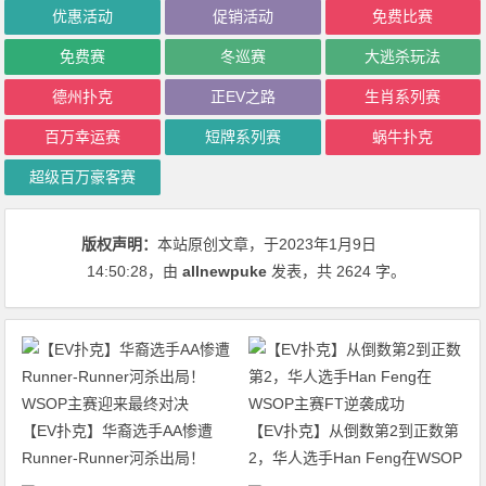
优惠活动
促销活动
免费比赛
免费赛
冬巡赛
大逃杀玩法
德州扑克
正EV之路
生肖系列赛
百万幸运赛
短牌系列赛
蜗牛扑克
超级百万豪客赛
版权声明：
本站原创文章，于2023年1月9日
14:50:28
，由
allnewpuke
发表，共 2624 字。
【EV扑克】华裔选手AA惨遭
【EV扑克】从倒数第2到正数第
Runner-Runner河杀出局！
2，华人选手Han Feng在WSOP
WSOP主赛迎来最终对决
主赛FT逆袭成功