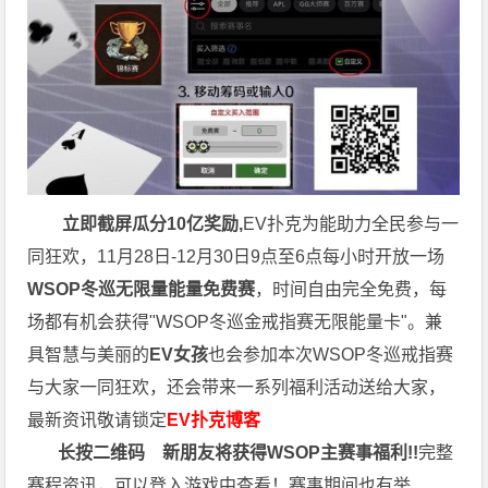
立即截屏瓜分10亿奖励,
EV扑克为能助力全民参与一
同狂欢，11月28日-12月30日9点至6点每小时开放一场
WSOP冬巡无限量能量免费赛
，时间自由完全免费，每
场都有机会获得"WSOP冬巡金戒指赛无限能量卡"。兼
具智慧与美丽的
EV女孩
也会参加本次WSOP冬巡戒指赛
与大家一同狂欢，还会带来一系列福利活动送给大家，
最新资讯敬请锁定
EV扑克博客
长按二维码
新朋友将获得WSOP主赛事福利!!
完整
赛程资讯，可以登入游戏中查看！赛事期间也有举