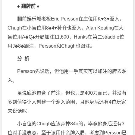
♠
翻牌前
♠
翻前娱乐城老板Eric Persson在庄位用K♥3♥溜入，
Chugh在小盲位用8♠4♥补齐也溜入，Alan Keating在大
盲位用A♣Q♠开局加注11,600，Hanks在第二straddle位
用J♣8♣跟注，Persson和Chugh也跟注。
分 析
Persson先说话，但他用一手其实可以加注的牌去溜
入。
虽说底池包含了前注，但也只是400刀而已，并没有
多到值得让人创建一个溜入范围，且他身后还有4位玩家
未说话呢！
小盲位的Chugh应该弃掉84o的，毕竟他身后还有3
位对手没表态。至于该用什么牌入局，考虑到Persson已