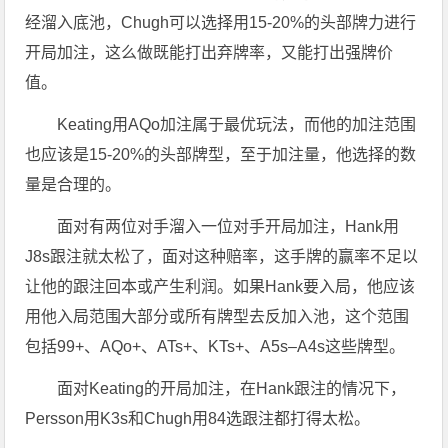
经溜入底池，Chugh可以选择用15-20%的头部牌力进行
开局加注，这么做既能打出弃牌率，又能打出强牌价
值。
Keating用AQo加注属于最优玩法，而他的加注范围
也应该是15-20%的头部牌型，至于加注量，他选择的数
量是合理的。
面对有两位对手溜入一位对手开局加注，Hank用
J8s跟注就太松了，面对这种赔率，这手牌的赢率不足以
让他的跟注回本或产生利润。如果Hank要入局，他应该
用他入局范围大部分或所有牌型去反加入池，这个范围
包括99+、AQo+、ATs+、KTs+、A5s–A4s这些牌型。
面对Keating的开局加注，在Hank跟注的情况下，
Persson用K3s和Chugh用84选跟注都打得太松。