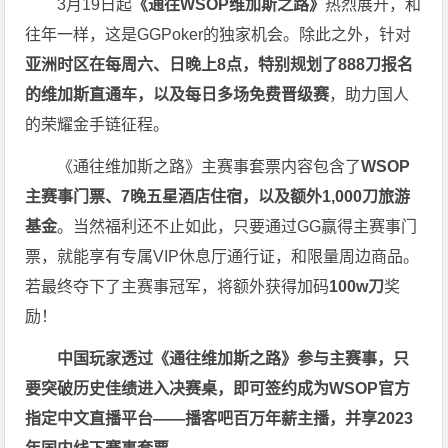
3月19日起
《
通往WSOP维加斯之路
》
热烈展开，和
往年一样，这是GGPoker的独家机会。除此之外，针对
亚洲时区在每周六、日晚上8点，特别规划了888刀报名
的维加斯直通车，以及每日多场免费晋级赛
，助力国人
的荣耀金手链征程。
《通往维加斯之路》主赛事套票内容包含了
WSOP
主赛事门票、7晚五星酒店住宿，以及额外1,000刀旅游
基金
。当然福利还不止如此，只要通过GG赢得主赛事门
票，就能享有专属VIP休息厅通行证，和限量周边商品。
若最终夺下了主赛事冠军，将额外获得加码
100w刀
奖
励！
中国玩家透过《
通往维加斯之路
》参与主赛事，只
要突破历史佳绩进入决赛桌，即可签约成为WSOP官方
指定中文直播平台——
播客吧
百万年薪主播，并享2023