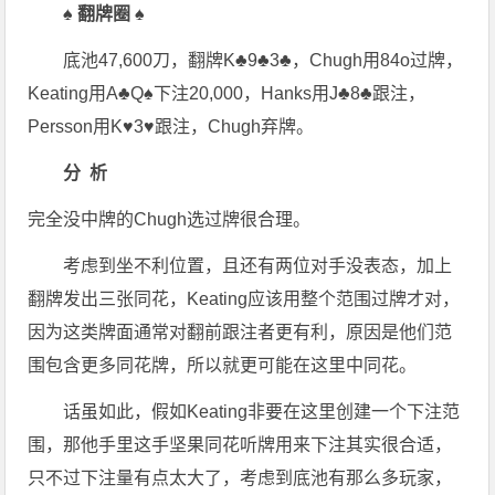
♠ 翻牌圈 ♠
底池47,600刀，翻牌K♣9♣3♣，Chugh用84o过牌，
Keating用A♣Q♠下注20,000，Hanks用J♣8♣跟注，
Persson用K♥3♥跟注，Chugh弃牌。
分 析
完全没中牌的Chugh选过牌很合理。
考虑到坐不利位置，且还有两位对手没表态，加上
翻牌发出三张同花，Keating应该用整个范围过牌才对，
因为这类牌面通常对翻前跟注者更有利，原因是他们范
围包含更多同花牌，所以就更可能在这里中同花。
话虽如此，假如Keating非要在这里创建一个下注范
围，那他手里这手坚果同花听牌用来下注其实很合适，
只不过下注量有点太大了，考虑到底池有那么多玩家，