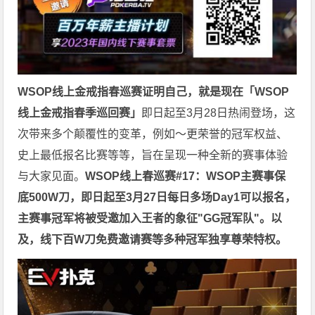
WSOP线上金戒指春巡赛证明自己，就是现在
「WSOP
线上金戒指春季巡回赛」
即日起至3月28日热闹登场，这
次带来多个颠覆性的变革，例如～更荣誉的冠军权益、
史上最低报名比赛等等，旨在呈现一种全新的赛事体验
与大家见面。
WSOP线上春巡赛
#17：WSOP主赛事
保
底500W刀，即日起至3月27日每日多场Day1可以报名，
主赛事冠军将被受邀加入王者的象征"GG冠军队"。以
及，线下百W刀免费邀请赛等多种冠军独享尊荣特权。