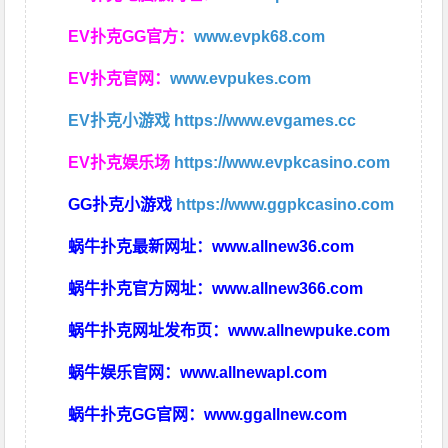
EV扑克GG官方：
www.evpk68.com
EV扑克官网：
www.evpukes.com
EV扑克小游戏
https://www.evgames.cc
EV扑克娱乐场
https://www.evpkcasino.com
GG扑克小游戏
https://www.ggpkcasino.com
蜗牛扑克最新网址：
www.allnew36.com
蜗牛扑克官方网址：
www.allnew366.com
蜗牛扑克网址发布页：
www.allnewpuke.com
蜗牛娱乐官网：
www.allnewapl.com
蜗牛扑克GG官网：
www.ggallnew.com