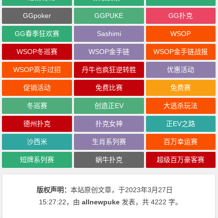
GGpoker
GGPUKE
GG扑克
GG春季狂欢赛
Sashimi
WSOP
WSOP冬巡赛
WSOP金手链
WSOP金手链战报
WSOP高手过招
丹牛也疯狂逆转胜
优惠活动
促销活动
免费比赛
免费赛
冬巡赛
创造正EV
大逃杀玩法
德州扑克
扑克女神
正EV之路
沙西米
生肖系列赛
百万幸运赛
短牌系列赛
蜗牛扑克
超级百万豪客赛
版权声明：
本站原创文章，于2023年3月27日
15:27:22
，由
allnewpuke
发表，共 4222 字。