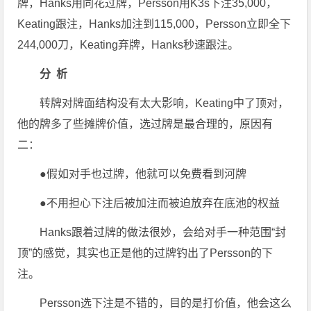
牌，Hanks用同花过牌，Persson用K3s下注35,000，
Keating跟注，Hanks加注到115,000，Persson立即全下
244,000刀，Keating弃牌，Hanks秒速跟注。
分 析
转牌对牌面结构没有太大影响，Keating中了顶对，
他的牌多了些摊牌价值，选过牌是最合理的，原因有
二：
●假如对手也过牌，他就可以免费看到河牌
●不用担心下注后被加注而被迫放弃在底池的权益
Hanks跟着过牌的做法很妙，会给对手一种范围“封
顶”的感觉，其实也正是他的过牌钓出了Persson的下
注。
Persson选下注是不错的，目的是打价值，他会这么