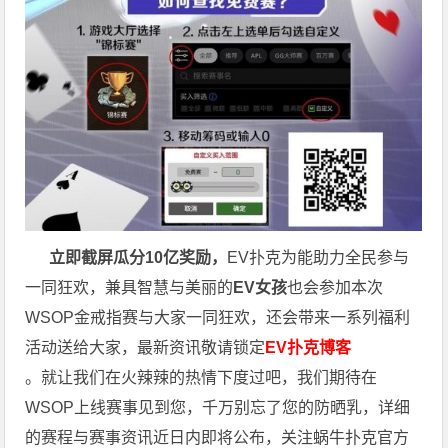
立即截屏瓜分10亿奖励，
EV扑克为能助力全民参与
一同狂欢，兼具智慧与美丽的
EV女孩
也会参加本次
WSOP金戒指赛与大家一同狂欢，还会带来一系列福利
活动送给大家，最新资讯敬请锁定
EV扑克博客
。就让我们在火辣辣的热情下度过吧，我们期待在
WSOP上线赛事见到您，千万别忘了您的防晒乳，详细
的赛程与赛事资讯近日内即将公布，关注蜗牛扑克官方