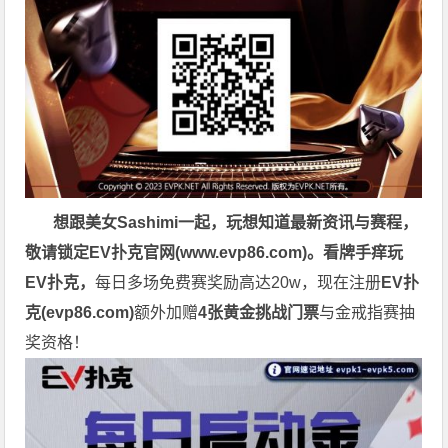
想跟美女Sashimi一起，玩
想知道最新资讯与赛程，
敬请锁定EV扑克官网(
www.evp86.com
)。
看牌手痒玩
EV扑克，
每日多场免费赛奖励高达20w，现在注册
EV扑
克(
evp86.com
)
额外加赠
4张黄金挑战门票
与金戒指赛抽
奖资格！