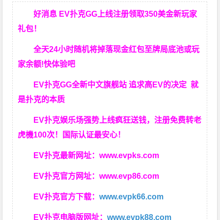
好消息 EV扑克GG上线注册领取350美金新玩家
礼包！
全天24小时随机将掉落现金红包至牌局底池或玩
家余额!快体验吧
EV扑克GG
全新中文旗舰站
追求高EV
的决定
就
是扑克的本质
EV扑克娱乐场强势上线疯狂送钱，注册免费转老
虎機100次！国际认证最安心！
EV扑克最新网址：
www.evpks.com
EV扑克官方网址：
www.evp86.com
EV扑克官方下载：
www.evpk66.com
EV扑克电脑版网址：
www.evpk88.com