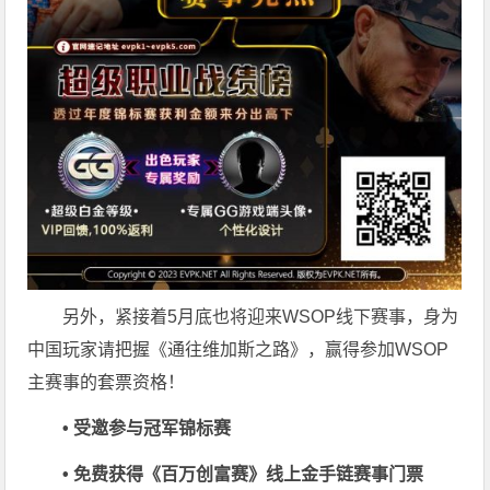
另外，紧接着5月底也将迎来WSOP线下赛事，身为
中国玩家请把握《通往维加斯之路》，赢得参加WSOP
主赛事的套票资格！
• 受邀参与冠军锦标赛
• 免费获得《百万创富赛》线上金手链赛事门票