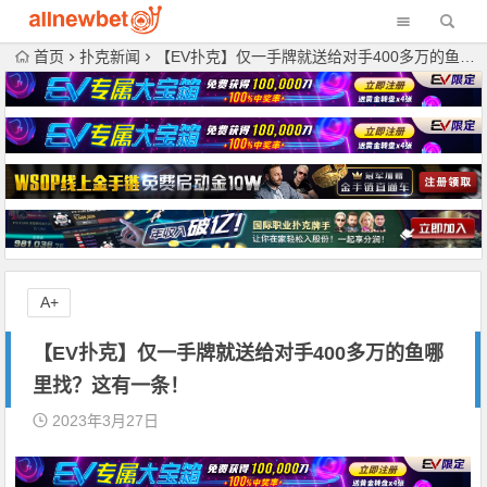
首页
扑克新闻
【EV扑克】仅一手牌就送给对手400多万的鱼哪里找？这有一条！
A+
【EV扑克】仅一手牌就送给对手400多万的鱼哪
里找？这有一条！
2023年3月27日