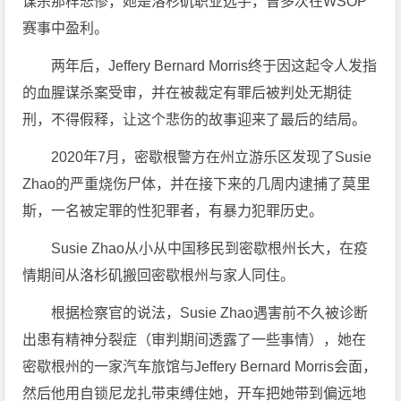
谋杀那样悲惨，她是洛杉矶职业选手，曾多次在WSOP
赛事中盈利。
两年后，Jeffery Bernard Morris终于因这起令人发指
的血腥谋杀案受审，并在被裁定有罪后被判处无期徒
刑，不得假释，让这个悲伤的故事迎来了最后的结局。
2020年7月，密歇根警方在州立游乐区发现了Susie
Zhao的严重烧伤尸体，并在接下来的几周内逮捕了莫里
斯，一名被定罪的性犯罪者，有暴力犯罪历史。
Susie Zhao从小从中国移民到密歇根州长大，在疫
情期间从洛杉矶搬回密歇根州与家人同住。
根据检察官的说法，Susie Zhao遇害前不久被诊断
出患有精神分裂症（审判期间透露了一些事情），她在
密歇根州的一家汽车旅馆与Jeffery Bernard Morris会面，
然后他用自锁尼龙扎带束缚住她，开车把她带到偏远地