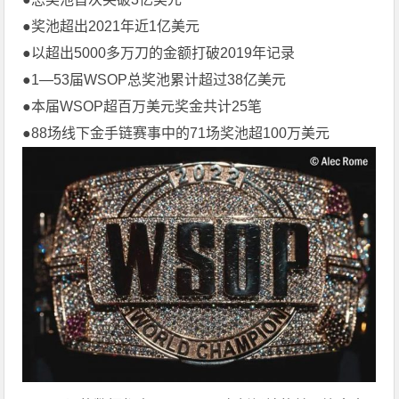
●奖池超出2021年近1亿美元
●以超出5000多万刀的金额打破2019年记录
●1—53届WSOP总奖池累计超过38亿美元
●本届WSOP超百万美元奖金共计25笔
●88场线下金手链赛事中的71场奖池超100万美元