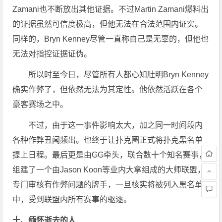
Zamani也不断放出其他证据。不过Martin Zamani爆料出
的证据虽然可信度极高，但他无法在合法范围内证实。
同样的，Bryn Kenney尽管一直称自己是无辜的，但他也
无法对指控证据证伪。
所以时至今日，尽管所有人都心知肚明Bryn Kenney
确实作弊了，但依然无法为其定性。他依然活跃在各个
豪客赛场之中。
不过，由于这一事件影响太大，加之同一时间段内
各种作弊丑闻频出。也终于让扑克圈正式将扑克黑名单
提上日程。最后更是由GG牵头，联合数十个知名赛事，
组建了一个由Jason Koon等业内大拿组成的大师联盟，
专门审核有作弊问题的牌手，一旦核实将被列入黑名单
中，受到联盟内所有赛事的驱逐。
十、缅怀逝去的人