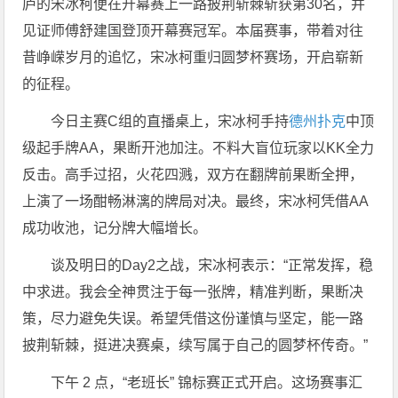
庐的宋冰柯便在开幕赛上一路披荆斩棘斩获第30名，并
见证师傅舒建国登顶开幕赛冠军。本届赛事，带着对往
昔峥嵘岁月的追忆，宋冰柯重归圆梦杯赛场，开启崭新
的征程。
今日主赛C组的直播桌上，宋冰柯手持
德州扑克
中顶
级起手牌AA，果断开池加注。不料大盲位玩家以KK全力
反击。高手过招，火花四溅，双方在翻牌前果断全押，
上演了一场酣畅淋漓的牌局对决。最终，宋冰柯凭借AA
成功收池，记分牌大幅增长。
谈及明日的Day2之战，宋冰柯表示：“正常发挥，稳
中求进。我会全神贯注于每一张牌，精准判断，果断决
策，尽力避免失误。希望凭借这份谨慎与坚定，能一路
披荆斩棘，挺进决赛桌，续写属于自己的圆梦杯传奇。”
下午 2 点，“老班长” 锦标赛正式开启。这场赛事汇