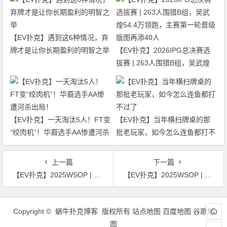
【EV扑克】遇到这6种情况，弃
牌才是让你长期盈利的明智之举
【EV扑克】2026IPG总决赛选
拔赛 | 263人围猎B组，吴武煌
54.4万领跑，主赛第一轮晋级版
图再添40人
【EV扑克】一天淘汰5人！FT变
【EV扑克】当年横扫牌桌的那
“绞肉机”！华裔选手AA惨遭河杀
批老玩家，如今怎么连鱼都打不
出局！
过了
上一篇
下一篇
【EV扑克】2025WSOP | 周全赛事74记分牌领衔7强晋级，迷你主赛台湾省Chu Tao跻身前十
【EV扑克】2025WSOP | 周全赛事74获得季军，丹牛赛事76冲击金手链失败获得第4名
文
章
Copyright © 蜗牛扑克博客 版权所有
站点地图
百度地图
谷歌地
导
图