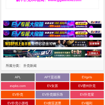
所属分类：
扑克新闻
APL
APT亚巡赛
EVgirls
evpks.com
EV女孩
EV德州扑克
EV扑克
EV扑克娱乐场
EV扑克室
EV扑克小游戏
EV疯狂送票
EV福利