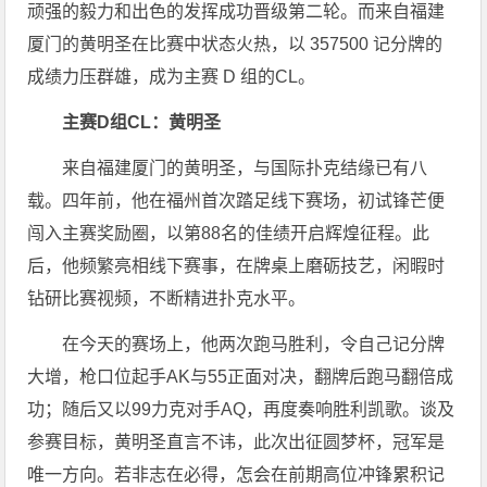
顽强的毅力和出色的发挥成功晋级第二轮。而来自福建
厦门的黄明圣在比赛中状态火热，以 357500 记分牌的
成绩力压群雄，成为主赛 D 组的CL。
主赛D组CL：黄明圣
来自福建厦门的黄明圣，与国际扑克结缘已有八
载。四年前，他在福州首次踏足线下赛场，初试锋芒便
闯入主赛奖励圈，以第88名的佳绩开启辉煌征程。此
后，他频繁亮相线下赛事，在牌桌上磨砺技艺，闲暇时
钻研比赛视频，不断精进扑克水平。
在今天的赛场上，他两次跑马胜利，令自己记分牌
大增，枪口位起手AK与55正面对决，翻牌后跑马翻倍成
功；随后又以99力克对手AQ，再度奏响胜利凯歌。谈及
参赛目标，黄明圣直言不讳，此次出征圆梦杯，冠军是
唯一方向。若非志在必得，怎会在前期高位冲锋累积记