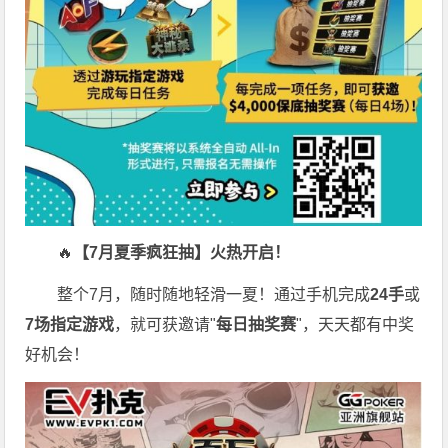
🔥
【7月夏季疯狂抽】火热开启！
整个7月，随时随地轻滑一夏！通过手机完成
24手
或
7场指定游戏
，就可获邀请"
每日抽奖赛
"，天天都有中奖
好机会！