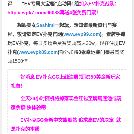
得——
"EV专属大宝箱"启动码1组
加入EV扑克战队：
http://evpk7.com/96088
再送4张免费门票！
想跟美女
Sashimi
一起玩，
想知道最新资讯与赛
程，
敬请锁定EV扑克官网(
www.evp99.com
)。
看牌手痒
玩EV扑克，
每日多场免费赛奖励高达20w，现在注册
EV
扑克(
www.evpk89.com
)
额外加赠
8张幸运赛门票
最高奖
励1500倍！
好消息 EV扑克GG上线注册领取350美金新玩家
礼包！
全天24小时随机将掉落现金红包至牌局底池或玩
家余额!快体验吧
EV扑克GG
全新中文旗舰站
追求高EV
的决定
就
是扑克的本质