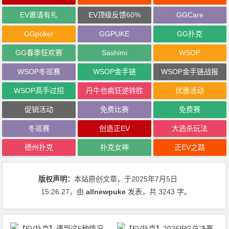
EV邀请有礼
EV顶级反馈60%
GGCare
GGpoker
GGPUKE
GG扑克
GG春季狂欢赛
Sashimi
WSOP
WSOP冬巡赛
WSOP金手链
WSOP金手链战报
WSOP高手过招
丹牛也疯狂逆转胜
优惠活动
促销活动
免费比赛
免费赛
冬巡赛
创造正EV
大逃杀玩法
德州扑克
扑克女神
正EV之路
版权声明：
本站原创文章，于2025年7月5日
15:26:27
，由
allnewpuke
发表，共 3243 字。