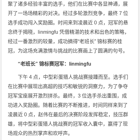
聚了诸多经验丰富的选手，他们在比赛中各显神通，展
开了一场场精彩的对决。经过多轮激烈竞争，最终 7 位
选手成功闯入奖励圈。时间来到凌晨近 0 点，冠军的悬
念终于揭晓，linmingfu 凭借精湛的技术和出色的策略，
经过一番激烈的较量，成功摘得“老班长” 锦标赛的桂
冠，为这场充满激情与挑战的比赛画上了圆满的句号。
“老班长” 锦标赛冠军：
linmingfu
下午 4 点，中型彩蛋猎人挑战赛接踵而至。选手们
在比赛中展现出高超的技巧和敏锐的洞察力，为了争夺
冠军宝座展开激烈拼杀。最终，3 位选手杀出重围，成
功进入奖励圈。随着比赛的不断推进，时间同样来到了
凌晨近 0 点，赵伟在最后的决赛阶段发挥稳定，技压群
雄，将中型彩蛋猎人挑战赛的冠军收入囊中，赢得了现
场观众的热烈掌声和欢呼声。