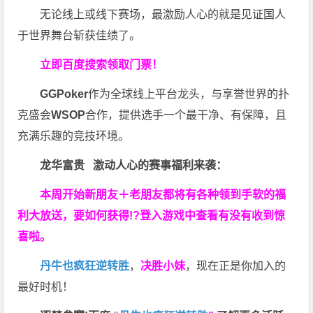
无论线上或线下赛场，最激励人心的就是见证国人
于世界舞台斩获佳绩了。
立即百度搜索领取门票！
GGPoker
作为全球线上平台龙头，与享誉世界的扑
克盛会
WSOP
合作，提供选手一个最干净、有保障，且
充满乐趣的竞技环境。
龙华富贵 激动人心的赛事福利来袭：
本周开始新朋友＋老朋友都将有各种领到手软的福
利大放送，要如何获得!?登入游戏中查看有没有收到惊
喜啦。
丹牛也疯狂逆转胜
，
决胜小妹
，现在正是你加入的
最好时机！