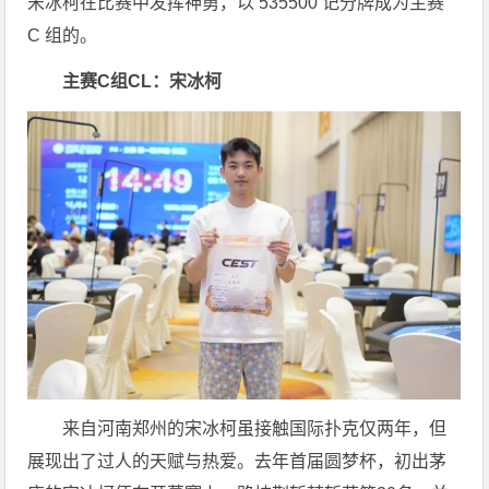
宋冰柯在比赛中发挥神勇，以 535500 记分牌成为主赛
C 组的。
主赛C组CL：宋冰柯
来自河南郑州的宋冰柯虽接触国际扑克仅两年，但
展现出了过人的天赋与热爱。去年首届圆梦杯，初出茅