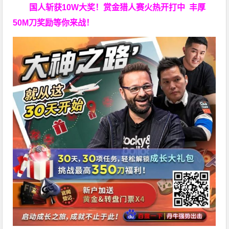
国人斩获
10W
大奖！
赏金猎人赛火热开打中 丰厚
50M刀奖励等你来战！