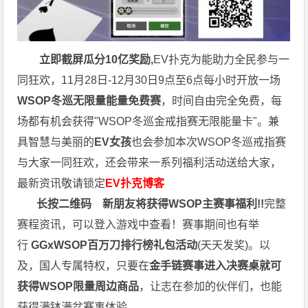
立即截屏瓜分10亿奖励,
EV扑克为能助力全民参与一
同狂欢，11月28日-12月30日9点至6点每小时开放一场
WSOP冬巡无限量能量免费赛
，时间自由完全免费，每
场都有机会获得"WSOP冬巡金戒指赛无限能量卡"。兼
具智慧与美丽的
EV女孩
也会参加本次WSOP冬巡戒指赛
与大家一同狂欢，还会带来一系列福利活动送给大家，
最新资讯敬请锁定
EV扑克博客
长按二维码
新朋友将获得WSOP主赛事福利!!
完整
赛程资讯，可以登入游戏中查看！赛事期间也有举
行
GGxWSOP百万刀排行榜礼包活动
(天天发奖)。以
及，国人专属特权，只要在
金手链赛事进入决赛桌就可
获得WSOP限量周边商品
，让志在参加的伙伴们，也能
获得满钵满盆赛事体验。