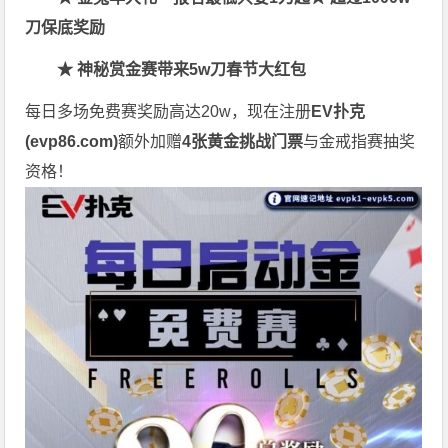
刀保底奖励
★ 神秘赏金赛带来5w刀春节大红包
每日多场免费赛奖励高达20w，现在注册
EV扑克
(
evp86.com
)
额外加赠
4张黄金挑战门票
与金戒指赛抽奖
资格！