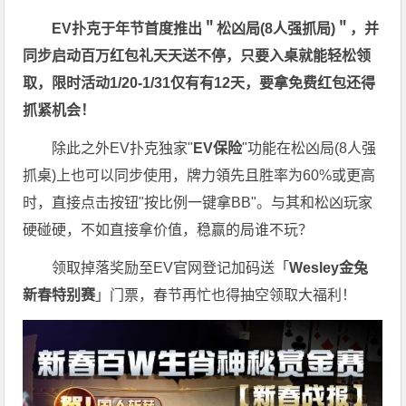
EV扑克于年节首度推出＂松凶局(8人强抓局)＂，并
同步启动百万红包礼天天送不停，只要入桌就能轻松领
取，限时活动1/20-1/31仅有有12天，要拿免费红包还得
抓紧机会！
除此之外EV扑克独家"
EV保险
"功能在松凶局(8人强
抓桌)上也可以同步使用，牌力領先且胜率为60%或更高
时，直接点击按钮"按比例一键拿BB"。与其和松凶玩家
硬碰硬，不如直接拿价值，稳赢的局谁不玩？
领取掉落奖励至EV官网登记加码送「
Wesley金兔
新春特别赛
」门票，春节再忙也得抽空领取大福利！