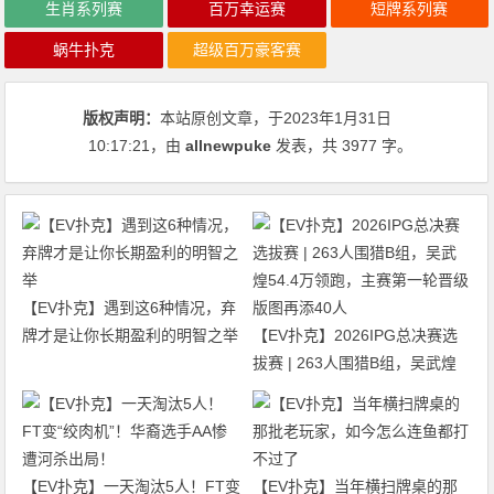
生肖系列赛
百万幸运赛
短牌系列赛
蜗牛扑克
超级百万豪客赛
版权声明：
本站原创文章，于2023年1月31日
10:17:21
，由
allnewpuke
发表，共 3977 字。
【EV扑克】遇到这6种情况，弃
牌才是让你长期盈利的明智之举
【EV扑克】2026IPG总决赛选
拔赛 | 263人围猎B组，吴武煌
54.4万领跑，主赛第一轮晋级版
图再添40人
【EV扑克】一天淘汰5人！FT变
【EV扑克】当年横扫牌桌的那