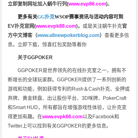
立即复制网址加入蜗牛行列(
www.evp86.com
)
。
更多有关
GG扑克
WSOP
赛事资讯与活动内容可到
EV扑克官网(
www.evpk88.com
)
，
或是关注蜗牛扑克
官
方中文博客（
www.allnewpokerblog.com
）
查看更多信
息。立即下载，惊喜红包奖励等着你
关于GGPOKER
GGPOKER是世界领先的在线扑克室之一，拥有不
断增长的全球玩家群。GGPOKER提供了一系列创新的
游戏和功能，例如获得专利的Rush＆Cash扑克、全押或
弃牌、黄金转盘、出让股份平台、3D咪牌、PokerCraft
和Smart HUD，所有都旨在增强游戏性体验，让扑克变
得更加有趣。在
www.evpk66.com
以及Facebook和
Twitter上可以找到有关GGPOKER的更多信息。