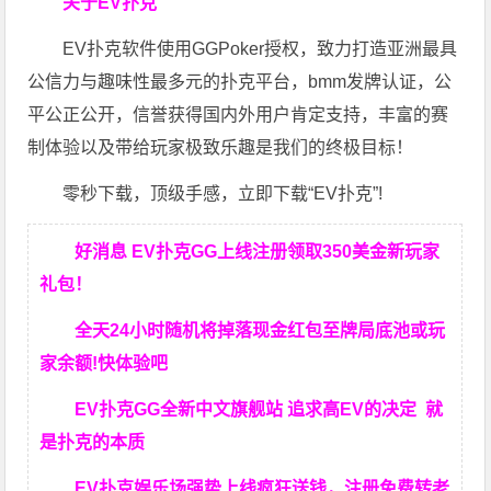
关于EV扑克
EV扑克软件使用GGPoker授权，致力打造亚洲最具
公信力与趣味性最多元的扑克平台，bmm发牌认证，公
平公正公开，信誉获得国内外用户肯定支持，丰富的赛
制体验以及带给玩家极致乐趣是我们的终极目标！
零秒下载，顶级手感，立即下载“EV扑克”!
好消息 EV扑克GG上线注册领取350美金新玩家
礼包！
全天24小时随机将掉落现金红包至牌局底池或玩
家余额!快体验吧
EV扑克GG
全新中文旗舰站
追求高EV
的决定
就
是扑克的本质
EV扑克娱乐场强势上线疯狂送钱，注册免费转老