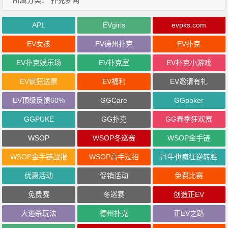
APL
EVgirls
evpks.com
EV女孩
EV德州扑克
EV扑克
EV扑克娱乐场
EV扑克室
EV扑克小游戏
EV疯狂送票
EV福利
EV邀请有礼
EV顶级反馈60%
GGCare
GGpoker
GGPUKE
GG扑克
GG春季狂欢赛
WSOP
WSOP冬巡赛
WSOP金手链
WSOP金手链战报
WSOP高手过招
丹牛也疯狂逆转胜
优惠活动
促销活动
免费比赛
免费赛
冬巡赛
创造正EV
大逃杀玩法
德州扑克
正EV之路