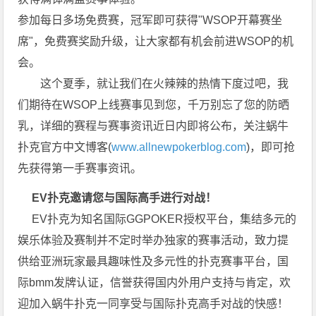
参加每日多场免费赛，冠军即可获得"WSOP开幕赛坐
席"，免费赛奖励升级，让大家都有机会前进WSOP的机
会。
这个夏季，就让我们在火辣辣的热情下度过吧，我
们期待在WSOP上线赛事见到您，千万别忘了您的防晒
乳，详细的赛程与赛事资讯近日内即将公布，关注蜗牛
扑克官方中文博客(
www.allnewpokerblog.com
)，即可抢
先获得第一手赛事资讯。
EV扑克邀请您与国际高手进行对战！
EV扑克为知名国际GGPOKER授权平台，集结多元的
娱乐体验及赛制并不定时举办独家的赛事活动，致力提
供给亚洲玩家最具趣味性及多元性的扑克赛事平台，国
际bmm发牌认证，信誉获得国内外用户支持与肯定，欢
迎加入蜗牛扑克一同享受与国际扑克高手对战的快感！