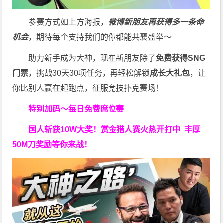
参赛方式如上方海报，
微博新朋友再获得多一条命
机会
，期待每个支持我们的你都能共襄盛举～
助力新手成为大神，现在新朋友除了
免费获得SNG
门票
，挑战30天30项任务，再轻松解锁
成长大礼包
，让
你比别人赢在起跑点，征服竞技扑克赛场！
特别加码～每日免费席位赛
国人斩获
10W
大奖！
赏金猎人赛火热开打中 丰厚
50M刀奖励等你来战！