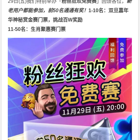
29日(五)我们特别举办「
粉丝狂欢免费赛
」回馈各位，
新
老用户都能参加，前50名通通有奖！
1-10名：双旦嘉年
华神秘赏金赛门票，挑战百W奖励
11-50名：生肖聚惠赛门票