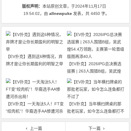
版权声明：
本站原创文章，于2024年11月17日
19:54:02
，由
allnewpuke
发表，共 4450 字。
【EV扑克】遇到这6种情况，弃
牌才是让你长期盈利的明智之举
【EV扑克】2026IPG总决赛选
拔赛 | 263人围猎B组，吴武煌
54.4万领跑，主赛第一轮晋级版
图再添40人
【EV扑克】一天淘汰5人！FT变
【EV扑克】当年横扫牌桌的那
“绞肉机”！华裔选手AA惨遭河杀
批老玩家，如今怎么连鱼都打不
出局！
过了
上一篇
下一篇