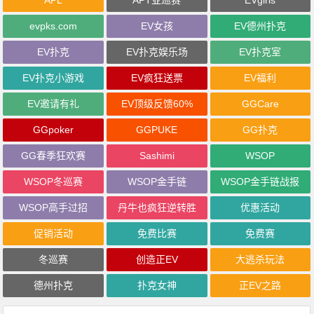
APL
APT亚巡赛
EVgirls
evpks.com
EV女孩
EV德州扑克
EV扑克
EV扑克娱乐场
EV扑克室
EV扑克小游戏
EV疯狂送票
EV福利
EV邀请有礼
EV顶级反馈60%
GGCare
GGpoker
GGPUKE
GG扑克
GG春季狂欢赛
Sashimi
WSOP
WSOP冬巡赛
WSOP金手链
WSOP金手链战报
WSOP高手过招
丹牛也疯狂逆转胜
优惠活动
促销活动
免费比赛
免费赛
冬巡赛
创造正EV
大逃杀玩法
德州扑克
扑克女神
正EV之路