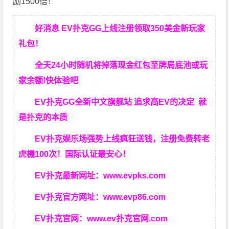
励1500倍！
好消息 EV扑克GG上线注册领取350美金新玩家
礼包！
全天24小时随机将掉落现金红包至牌局底池或玩
家余额!快体验吧
EV扑克GG
全新中文旗舰站
追求高EV
的决定
就
是扑克的本质
EV扑克娱乐场强势上线疯狂送钱，注册免费转老
虎機100次！国际认证最安心！
EV扑克最新网址：
www.evpks.com
EV扑克官方网址：
www.evp86.com
EV扑克官网：
www.ev扑克官网.com