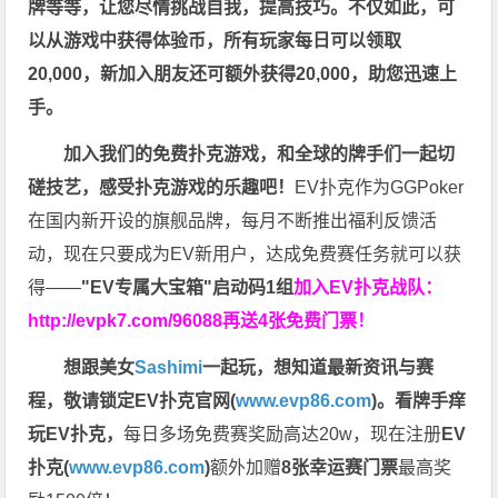
牌等等，让您尽情挑战自我，提高技巧。不仅如此，
可
以从游戏中获得体验币，所有玩家每日可以领取
20,000，新加入朋友还可额外获得20,000，助您迅速上
手。
加入我们的免费扑克游戏，和全球的牌手们一起切
磋技艺，感受扑克游戏的乐趣吧！
EV扑克作为GGPoker
在国内新开设的旗舰品牌，每月不断推出福利反馈活
动，现在只要成为EV新用户，达成免费赛任务就可以获
得——
"EV专属大宝箱"启动码1组
加入EV扑克战队：
http://evpk7.com/96088
再送4张免费门票！
想跟美女
Sashimi
一起玩，
想知道最新资讯与赛
程，
敬请锁定EV扑克官网(
www.evp86.com
)。
看牌手痒
玩EV扑克，
每日多场免费赛奖励高达20w，现在注册
EV
扑克(
www.evp86.com
)
额外加赠
8张幸运赛门票
最高奖