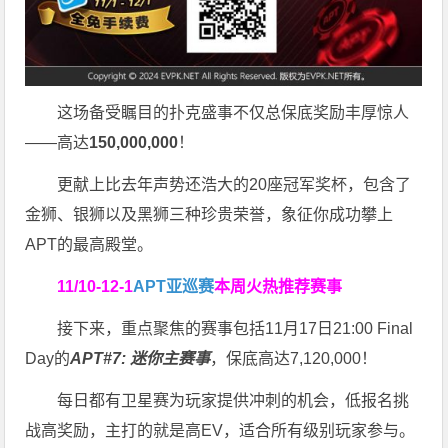
这场备受瞩目的扑克盛事不仅总保底奖励丰厚惊人
——高达
150,000,000
！
更献上比去年声势还浩大的20座冠军奖杯，包含了
金狮、银狮以及黑狮三种珍贵荣誉，象征你成功攀上
APT的最高殿堂。
11/10-12-1
APT亚巡赛
本周火热推荐赛事
接下来，重点聚焦的赛事包括11月17日21:00 Final
Day的
APT#7: 迷你主赛事
，保底高达7,120,000！
每日都有卫星赛为玩家提供冲刺的机会，低报名挑
战高奖励，主打的就是高EV，适合所有级别玩家参与。