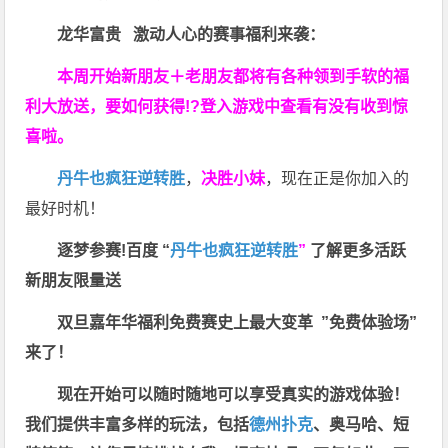
龙华富贵 激动人心的赛事福利来袭：
本周开始新朋友＋老朋友都将有各种领到手软的福
利大放送，要如何获得!?登入游戏中查看有没有收到惊
喜啦。
丹牛也疯狂逆转胜
，
决胜小妹
，现在正是你加入的
最好时机！
逐梦参赛!百度 “
丹牛也疯狂逆转胜
”
了解更多
活跃
新朋友限量送
双旦嘉年华福利
免费赛史上最大变革
”免费体验场”
来了！
现在开始可以随时随地可以享受真实的游戏体验！
我们提供丰富多样的玩法，包括
德州扑克
、奥马哈、短