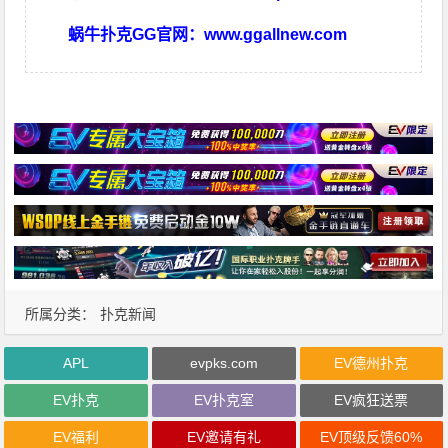
蜗牛扑克GG官网：
www.ggallnew.com
所属分类：
扑克新闻
APL
evpks.com
EV德州扑克
EV扑克
EV扑克室
EV疯狂送票
EV福利
EV邀请有礼
EV顶级反馈60%