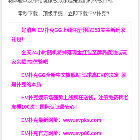
制体验以及带给玩家极致乐趣是我们的终极目标！
零秒下载，顶级手感，立即下载“EV扑克”!
好消息 EV扑克GG上线注册领取350美金新玩家
礼包！
全天24小时随机将掉落现金红包至牌局底池或玩
家余额!快体验吧
EV扑克GG
全新中文旗舰站
追求高EV
的决定
就
是扑克的本质
EV扑克娱乐场强势上线疯狂送钱，注册免费转老
虎機100次！国际认证最安心！
EV扑克最新网址：
www.evpks.com
EV扑克官方网址：
www.evp86.com