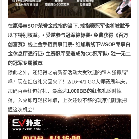
在赢得WSOP荣誉金戒指的当下, 戒指赛冠军也将被赋予
以下特别权益。
• 受邀参与冠军锦标赛
• 免费获得《百万
创富赛》线上金手链赛事门票
• 维加斯线下WSOP专享白
金休息厅通行证
• 主赛冠军受邀成为GG冠军队
• 独一无二
的冠军专属徽章
除此之外，还记得之前新春活动大受欢迎的“8人强抓局”
吗？现在红包礼又回来了！2/16~4/1 GG大师赛周年庆，
加码百W红包好礼，最高达
1,000BB的红包礼
随时掉
落，入桌即可轻松领取，上次还领不够的玩家们赶紧把
握这次机会！