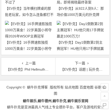
【EV扑克】当年横扫牌桌的那
【EV扑克】从922人到9人：那
批老玩家，如今怎么连鱼都打不
场价值1000万美元的扑克牌
过了
局，即将揭晓最终答案
【EV扑克】16手牌速胜独揽
【EV扑克】Day1倒数第2到主
1000万美金！22岁美国小将夺
赛冠军！HU他只用17手牌就赢
得2026年WSOP主赛冠军
走1000万刀！
上一篇
下一篇
【EV扑克】Phil Hellmuth出售闲置豪宅，网友：买房子送WSOP金手链吗？
【EV扑克】话题 | 玩扑克的3大心理益处
文
章
Copyright © 蜗牛扑克博客 版权所有
站点地图
百度地图
谷歌地
导
图
航
蜗牛娱乐,蜗牛德州,蜗牛扑克,蜗牛娱乐官网
蜗牛扑克是亚洲最具人气线上专业德扑平台，客户及游戏的安全