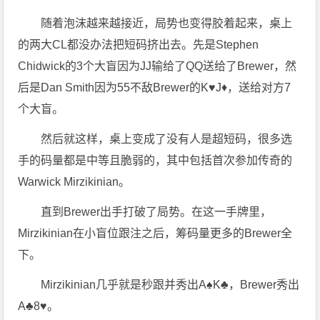
随着泡沫越来越接近，局势也变得胶着起来，桌上
的两大CL都没办法把短码挤出去。先是Stephen
Chidwick的3个大盲因为JJ输给了QQ送给了Brewer，然
后是Dan Smith因为55不敌Brewer的K♥J♦，送给对方7
个大盲。
然后就这样，桌上变成了没有人是超短码，很多选
手的码量都是中等且脆弱的，其中包括首次参加传奇的
Warwick Mirzikinian。
直到Brewer出手打破了局势。在这一手牌里，
Mirzikinian在小盲位跟注之后，筹码量更多的Brewer全
下。
Mirzikinian几乎就是秒跟并秀出A♠K♣，Brewer秀出
A♣8♥。