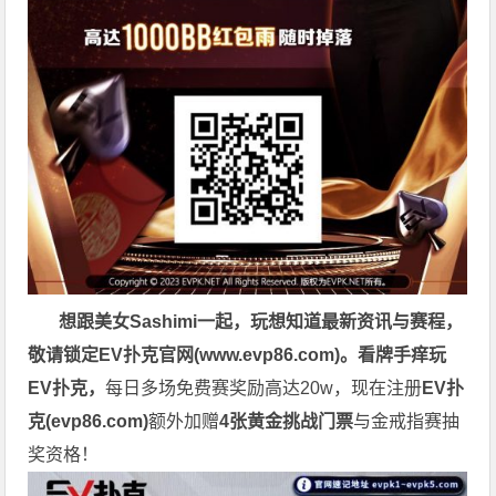
想跟美女Sashimi一起，玩
想知道最新资讯与赛程，
敬请锁定EV扑克官网(
www.evp86.com
)。
看牌手痒玩
EV扑克，
每日多场免费赛奖励高达20w，现在注册
EV扑
克(
evp86.com
)
额外加赠
4张黄金挑战门票
与金戒指赛抽
奖资格！