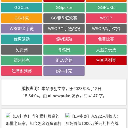
GGCare
GGpoker
GGPUKE
GG扑克
GG春季狂欢赛
WSOP
WSOP金手链
WSOP金手链战报
WSOP高手过招
优惠活动
促销活动
免费比赛
免费赛
冬巡赛
大逃杀玩法
德州扑克
正EV之路
生肖系列赛
短牌系列赛
蜗牛扑克
版权声明：
本站原创文章，于2023年3月12日
15:34:04
，由
allnewpuke
发表，共 4147 字。