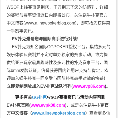
WSOP上线赛事见到您，千万别忘了您的防晒乳，详细
的赛程与赛事资讯近日内即将公布，关注蜗牛扑克官方
中文博客(
www.allnewpokerblog.com
)，即可抢先获得第
一手赛事资讯。
EV扑克邀请您与国际高手进行对战！
EV扑克为知名国际GGPOKER授权平台，集结多元的
娱乐体验及赛制并不定时举办独家的赛事活动，致力提
供给亚洲玩家最具趣味性及多元性的扑克赛事平台，国
际bmm发牌认证，信誉获得国内外用户支持与肯定，欢
迎加入蜗牛扑克一同享受与国际扑克高手对战的快感！
立即复制网址加入EV扑克战队行列(
www.evp86.com
)
。
更多有关
GG扑克
WSOP
赛事资讯与活动内容可到
EV扑克官网(
www.evpk88.com
)
，
或是关注蜗牛扑克
官
方中文博客（
www.allnewpokerblog.com
）
查看更多信