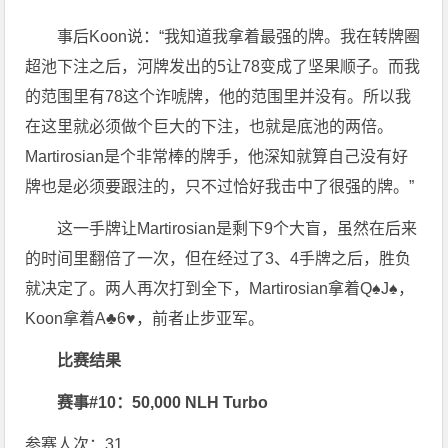
事后Koon说：“我知道我拿着最强的牌。我在转牌圈
超池下注之后，河牌发出的5让78变成了坚果顺子。而我
的范围里有78这个诈唬牌，他的范围里并没有。所以我
在这里就必须做个巨大的下注，也就是底池的两倍。
Martirosian是个非常棒的牌手，他深知就算自己没有好
牌也是必须要跟注的，只不过恰好我击中了很强的牌。”
这一手牌让Martirosian是剩下9个大盲，虽然在后来
的时间里翻倍了一次，但在经过了3、4手牌之后，胜负
就决定了。两人再次打到全下，Martirosian拿着Q♠J♠，
Koon拿着A♣6♥，前者止步亚军。
比赛结果
赛事#10：50,000 NLH Turbo
参赛人次：31