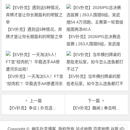
【EV扑克】遇到这6种情况，弃
牌才是让你长期盈利的明智之举
【EV扑克】2026IPG总决赛选
拔赛 | 263人围猎B组，吴武煌
54.4万领跑，主赛第一轮晋级版
图再添40人
【EV扑克】一天淘汰5人！FT变
【EV扑克】当年横扫牌桌的那
“绞肉机”！华裔选手AA惨遭河杀
批老玩家，如今怎么连鱼都打不
出局！
过了
上一篇
下一篇
【EV扑克】争议 | 扑克选手在EPT主赛FT的关键手牌中是否钻了规则的空子？
【EV扑克】趣闻 | 拳击明星挑战超级对决，回应欠内马尔500万美元的债务传闻
文
章
Copyright © 蜗牛扑克博客 版权所有
站点地图
百度地图
谷歌地