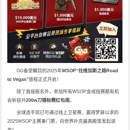
GG备受瞩目的2025年
WSOP“往维加斯之路Road
to Vegas”
旅程正式开启！
除了直接报名外，参加所有WSOP金戒指赛都有机
会斩获共
200w刀锦标赛红包雨
。
全球选手现已可通过线上卫星赛，赢得梦寐以求的
2025WSOP主赛事门票，向世界扑克最高殿堂发起进
攻！