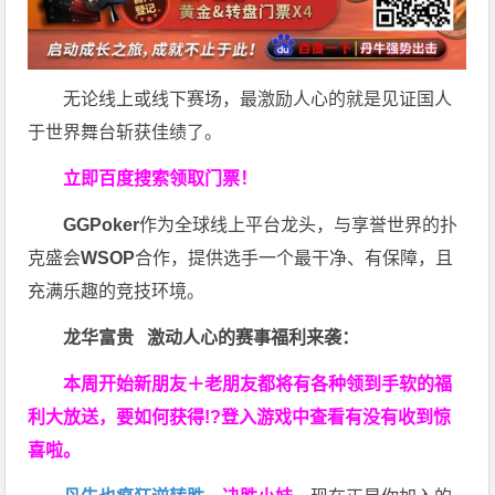
无论线上或线下赛场，最激励人心的就是见证国人
于世界舞台斩获佳绩了。
立即百度搜索领取门票！
GGPoker
作为全球线上平台龙头，与享誉世界的扑
克盛会
WSOP
合作，提供选手一个最干净、有保障，且
充满乐趣的竞技环境。
龙华富贵 激动人心的赛事福利来袭：
本周开始新朋友＋老朋友都将有各种领到手软的福
利大放送，要如何获得!?登入游戏中查看有没有收到惊
喜啦。