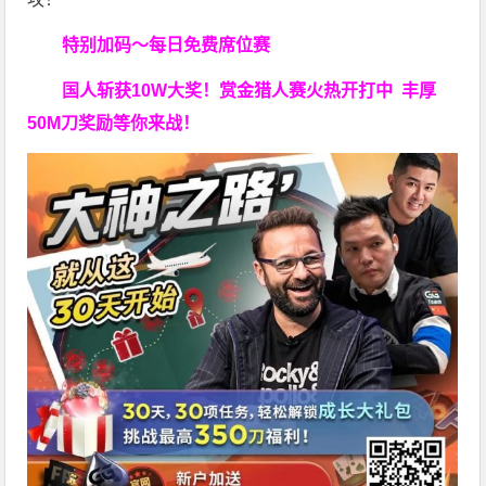
特别加码～每日免费席位赛
国人斩获
10W
大奖！
赏金猎人赛火热开打中 丰厚
50M刀奖励等你来战！