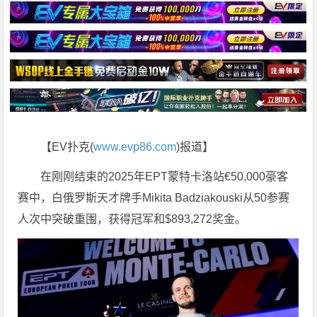
【EV扑克(
www.evp86.com
)报道】
在刚刚结束的2025年EPT蒙特卡洛站€50,000豪客
赛中，白俄罗斯天才牌手Mikita Badziakouski从50参赛
人次中突破重围，获得冠军和$893,272奖金。