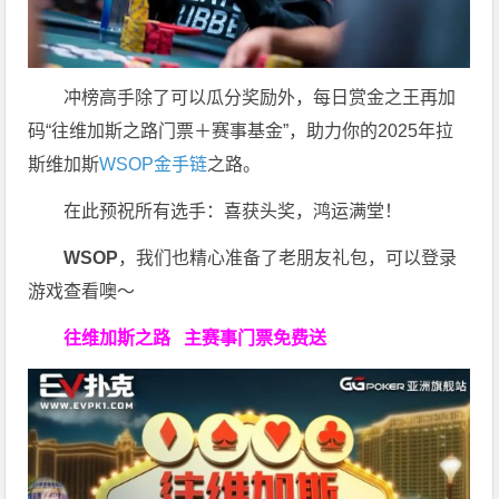
冲榜高手除了可以瓜分奖励外，每日赏金之王再加
码“往维加斯之路门票＋赛事基金”，助力你的2025年拉
斯维加斯
WSOP金手链
之路。
在此预祝所有选手：喜获头奖，鸿运满堂！
WSOP
，我们也精心准备了老朋友礼包，可以登录
游戏查看噢～
往维加斯之路
主赛事门票免费送