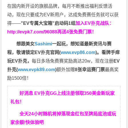
在国内新开设的旗舰品牌，每月不断推出福利反馈活
动，现在只要成为EV新用户，达成免费赛任务就可以获
得——
"EV专属大宝箱"启动码1组
加入EV扑克战队：
http://evpk7.com/96088
再送4张免费门票！
想跟美女
Sashimi
一起玩，
想知道最新资讯与赛
程，
敬请锁定EV扑克官网(
www.evp86.com
)。
看牌手痒
玩EV扑克，
每日多场免费赛奖励高达20w，现在注册
EV
扑克(
www.evpk89.com
)
额外加赠
8张幸运赛门票
最高奖
励1500倍！
好消息 EV扑克GG上线注册领取350美金新玩家
礼包！
全天24小时随机将掉落现金红包至牌局底池或玩
家余额!快体验吧