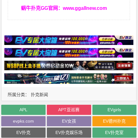
蜗牛扑克GG官网：
www.ggallnew.com
所属分类：
扑克新闻
APL
APT亚巡赛
EVgirls
evpks.com
EV女孩
EV德州扑克
EV扑克
EV扑克娱乐场
EV扑克室