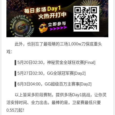
此外，也别忘了最吸睛的三场1,000w刀保底重头
戏：
▌5
月20日02:30，神秘赏金全球狂欢赛[Final]
▌5
月27日02:30，GG全球冠军赛[Day2]
▌6
月3日04:00，GG超级百万主赛事[Day2]
以上皆采多阶段赛制，提供多场Day1挑战，让你灵
活安排时间、全力出击。最棒的是，卫星赛最低只要
0.55刀起！