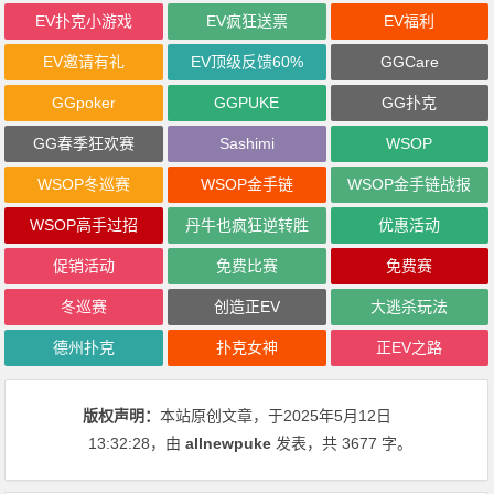
EV扑克小游戏
EV疯狂送票
EV福利
EV邀请有礼
EV顶级反馈60%
GGCare
GGpoker
GGPUKE
GG扑克
GG春季狂欢赛
Sashimi
WSOP
WSOP冬巡赛
WSOP金手链
WSOP金手链战报
WSOP高手过招
丹牛也疯狂逆转胜
优惠活动
促销活动
免费比赛
免费赛
冬巡赛
创造正EV
大逃杀玩法
德州扑克
扑克女神
正EV之路
版权声明：
本站原创文章，于2025年5月12日
13:32:28
，由
allnewpuke
发表，共 3677 字。