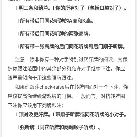
l 明三条和葫芦。
l 你的所有对子（包括口袋对子）。
l 所有带后门同花听牌的A高和K高。
l 所有带后门同花听牌的两张高牌。
l 所有带一张高牌的后门同花听牌和后门顺子听牌。
注意：除非你有一种对手特别讨厌弃牌的阅读，为保
护你跟注范围中的其余部分和允许对手继续下注，你应
该严重倾向于用这些强牌跟注。
如果你跟注check-raise后在转牌圈面对一个下注，你
应该提高你继续游戏牌的门槛。一般而言，对抗转牌圈
下注你应该用下列牌跟注：
l 顶对及更好牌。
l 带顺子听牌或同花听牌的小对子。
l 强听牌（同花听牌和两端顺子听牌）。