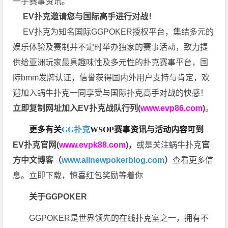
一手赛事资讯。
EV扑克邀请您与国际高手进行对战！
EV扑克为知名国际GGPOKER授权平台，集结多元的
娱乐体验及赛制并不定时举办独家的赛事活动，致力提
供给亚洲玩家最具趣味性及多元性的扑克赛事平台，国
际bmm发牌认证，信誉获得国内外用户支持与肯定，欢
迎加入蜗牛扑克一同享受与国际扑克高手对战的快感！
立即复制网址加入EV扑克战队行列(
www.evp86.com
)
。
更多有关
GG扑克
WSOP
赛事资讯与活动内容可到
EV扑克官网(
www.evpk88.com
)
，
或是关注蜗牛扑克
官
方中文博客（
www.allnewpokerblog.com
）
查看更多信
息。立即下载，惊喜红包奖励等着你
关于GGPOKER
GGPOKER是世界领先的在线扑克室之一，拥有不