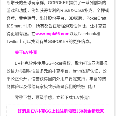
断增长的全球玩家群。GGPOKER提供了一系列创新的
游戏和功能，例如获得专利的Rush＆Cash扑克、全押或
弃牌、黄金转盘、出让股份平台、3D咪牌、PokerCraft
和Smart HUD，所有都旨在增强游戏性体验，让扑克变
得更加有趣。在
www.evpk66.com
以及Facebook和
Twitter上可以找到有关GGPOKER的更多信息。
关于EV扑克
EV扑克软件使用GGPoker授权，致力打造亚洲最具
公信力与趣味性最多元的扑克平台，bmm发牌认证，公
平公正公开，信誉获得国内外用户肯定支持，丰富的赛
制体验以及带给玩家极致乐趣是我们的终极目标！
零秒下载，顶级手感，立即下载“EV扑克”!
好消息 EV扑克GG上线注册领取350美金新玩家