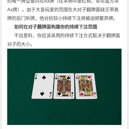
的唯一牌型是同花Ax牌（在本例中是红桃、草花或方块
Ax牌）。由于大盲玩家的范围在大对子翻牌面缺乏带高
牌的后门听牌，他对抗较小持续下注将被迫频繁弃牌。
如何在对子翻牌面构建你的持续下注范围
不出意料，你应该采用的持续下注方式取决于翻牌面
对子的大小。