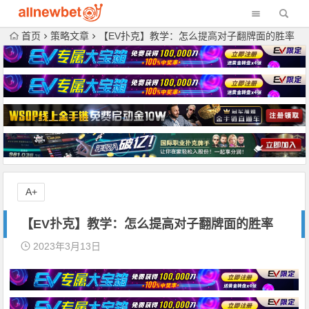
首页
策略文章
【EV扑克】教学：怎么提高对子翻牌面的胜率
A+
【EV扑克】教学：怎么提高对子翻牌面的胜率
2023年3月13日