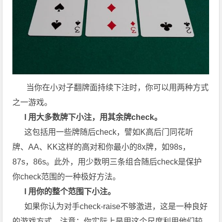
当你在小对子翻牌面持续下注时，你可以用两种方式
之一游戏。
l 用大多数牌下小注，用其余牌check。
这包括用一些牌随后check，譬如K高后门同花听
牌、AA、KK这样的高对和你最小的8x牌，如98s，
87s，86s。此外，用少数明三条组合随后check是保护
你check范围的一种极好方法。
l 用你的整个范围下小注。
如果你认为对手check-raise不够激进，这是一种良好
的游戏方式。注意：你实际上是用这个尺度利用他们较