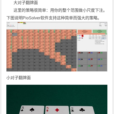
大对子翻牌面
这里的策略很简单：用你的整个范围做小尺度下注。
下图说明PioSolver软件支持这种简单而强大的策略。
小对子翻牌面