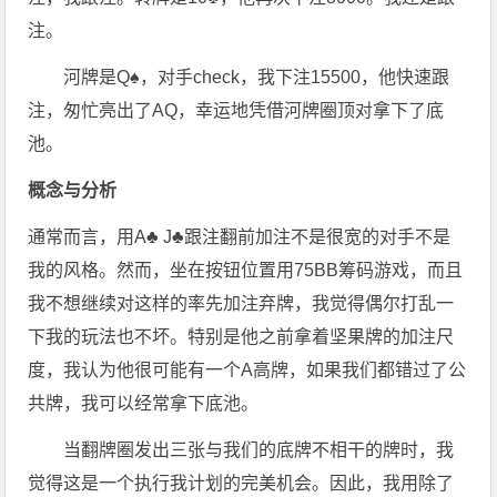
注。
河牌是Q♠，对手check，我下注15500，他快速跟
注，匆忙亮出了AQ，幸运地凭借河牌圈顶对拿下了底
池。
概念与分析
通常而言，用A♣ J♣跟注翻前加注不是很宽的对手不是
我的风格。然而，坐在按钮位置用75BB筹码游戏，而且
我不想继续对这样的率先加注弃牌，我觉得偶尔打乱一
下我的玩法也不坏。特别是他之前拿着坚果牌的加注尺
度，我认为他很可能有一个A高牌，如果我们都错过了公
共牌，我可以经常拿下底池。
当翻牌圈发出三张与我们的底牌不相干的牌时，我
觉得这是一个执行我计划的完美机会。因此，我用除了