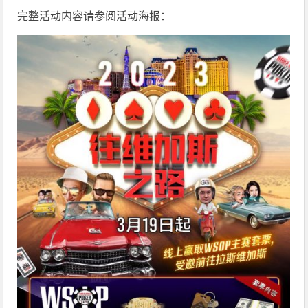
完整活动内容请参阅活动海报：