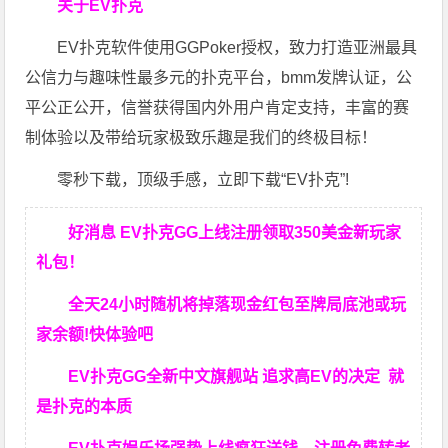
关于EV扑克
EV扑克软件使用GGPoker授权，致力打造亚洲最具
公信力与趣味性最多元的扑克平台，bmm发牌认证，公
平公正公开，信誉获得国内外用户肯定支持，丰富的赛
制体验以及带给玩家极致乐趣是我们的终极目标！
零秒下载，顶级手感，立即下载“EV扑克”!
好消息 EV扑克GG上线注册领取350美金新玩家
礼包！
全天24小时随机将掉落现金红包至牌局底池或玩
家余额!快体验吧
EV扑克GG
全新中文旗舰站
追求高EV
的决定
就
是扑克的本质