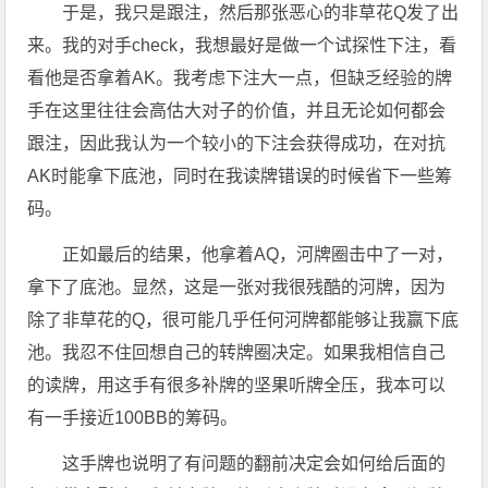
于是，我只是跟注，然后那张恶心的非草花Q发了出
来。我的对手check，我想最好是做一个试探性下注，看
看他是否拿着AK。我考虑下注大一点，但缺乏经验的牌
手在这里往往会高估大对子的价值，并且无论如何都会
跟注，因此我认为一个较小的下注会获得成功，在对抗
AK时能拿下底池，同时在我读牌错误的时候省下一些筹
码。
正如最后的结果，他拿着AQ，河牌圈击中了一对，
拿下了底池。显然，这是一张对我很残酷的河牌，因为
除了非草花的Q，很可能几乎任何河牌都能够让我赢下底
池。我忍不住回想自己的转牌圈决定。如果我相信自己
的读牌，用这手有很多补牌的坚果听牌全压，我本可以
有一手接近100BB的筹码。
这手牌也说明了有问题的翻前决定会如何给后面的