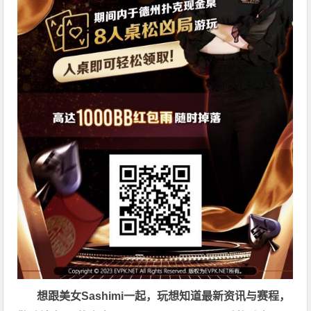
想跟美女Sashimi一起，玩
想知道最新资讯与赛程，