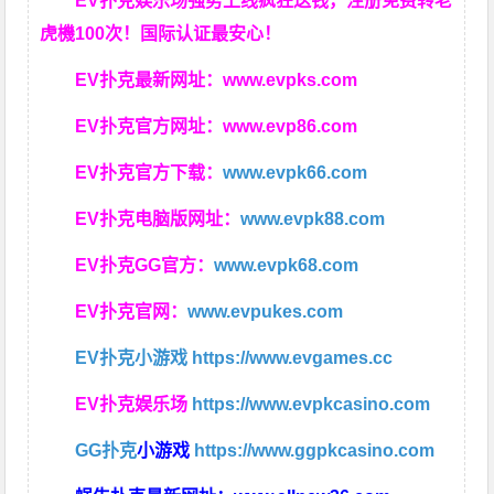
EV扑克娱乐场强势上线疯狂送钱，注册免费转老
虎機100次！国际认证最安心！
EV扑克最新网址：
www.evpks.com
EV扑克官方网址：
www.evp86.com
EV扑克官方下载：
www.evpk66.com
EV扑克电脑版网址：
www.evpk88.com
EV扑克GG官方：
www.evpk68.com
EV扑克官网：
www.evpukes.com
EV扑克小游戏
https://www.evgames.cc
EV扑克娱乐场
https://www.evpkcasino.com
GG扑克
小游戏
https://www.ggpkcasino.com