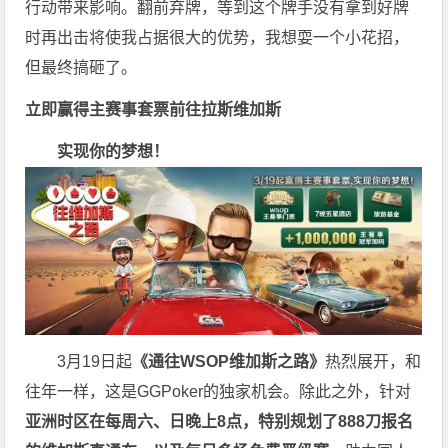
行动带来影响。翻前弃牌，等到这个牌手没有拿到好牌
时再出击将使我占据很大的优势，我想耍一个小花招，
但最终搞砸了。
立即赢得主赛事套票
前往拉斯维加斯
实现你的梦想！
3月19日起
《
通往WSOP维加斯之路
》
热烈展开，和
往年一样，这是GGPoker的独家机会。除此之外，针对
亚洲时区在每周六、日晚上8点，特别规划了888刀报名