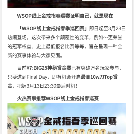
WSOP线上金戒指春巡赛证明自己，就是现在
「WSOP线上金戒指春季巡回赛」
即日起至3月28日
热闹登场，这次带来多个颠覆性的变革，例如～更荣誉
的冠军权益、史上最低报名比赛等等，旨在呈现一种全
新的赛事体验与大家见面。
目前
#7:BIG25神秘赏金赛
已有突破万名玩家参与，
只要进到Final Day，即有机会开启
最高10w刀Top赏
金
，把握3月13日23:30最后时机！
火热赛事推荐
WSOP
线上金戒指春巡赛