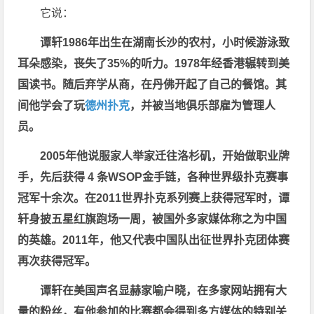
它说：
谭轩1986
年出生在湖南长沙的农村，小时候游泳致
耳朵感染，丧失了35%
的听力。1978
年经香港辗转到美
国读书。随后弃学从商，在丹佛开起了自己的餐馆。其
间他学会了玩
德州扑克
，并被当地俱乐部雇为管理人
员。
2005
年他说服家人举家迁往洛杉矶，开始做职业牌
手，先后获得 4
条WSOP
金手链，各种世界级扑克赛事
冠军十余次。在2011
世界扑克系列赛上获得冠军时，谭
轩身披五星红旗跑场一周，被国外多家媒体称之为中国
的英雄。2011
年，他又代表中国队出征世界扑克团体赛
再次获得冠军。
谭轩在美国声名显赫家喻户晓，在多家网站拥有大
量的粉丝，有他参加的比赛都会得到多方媒体的特别关