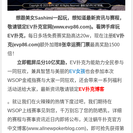
想跟美女Sashimi一起玩，
想知道最新资讯与赛程，
敬请锁定EV扑克官网(
www.evp86.com
)。
看牌手痒玩
EV扑克，
每日多场免费赛奖励高达20w，现在注册
EV扑
克(
evp86.com
)
额外加赠
8张幸运赛门票
最高奖励1500
倍！
立即截屏瓜分10亿奖励，
EV扑克为能助力全民参与
一同狂欢，兼具智慧与美丽的
EV女孩
也会参加本次
WSOP金戒指赛与大家一同狂欢，还会带来一系列福利
活动送给大家，最新资讯敬请锁定
EV扑克博客
。就让我们在火辣辣的热情下度过吧，我们期待在
WSOP上线赛事见到您，千万别忘了您的防晒乳，详细
的赛程与赛事资讯近日内即将公布，关注蜗牛扑克官方
中文博客(
www.allnewpokerblog.com
)，即可抢先获得第