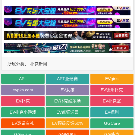
所属分类：
扑克新闻
APL
APT亚巡赛
EVgirls
evpks.com
EV女孩
EV德州扑克
EV扑克
EV扑克娱乐场
EV扑克室
EV扑克小游戏
EV疯狂送票
EV福利
EV邀请有礼
EV顶级反馈60%
GGCare
GGpoker
GGPUKE
GG扑克