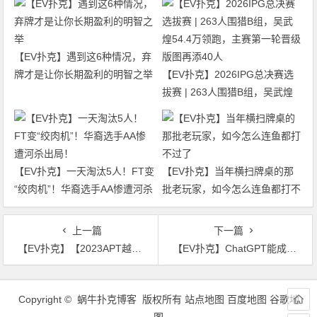
【EV扑克】遇到这6种情况，弃
牌才是让你长期盈利的明智之举
【EV扑克】2026IPG总决赛选
拔赛 | 263人围猎B组，吴武煌
54.4万领跑，主赛第一轮晋级版
图再添40人
【EV扑克】一天淘汰5人！FT变
【EV扑克】当年横扫牌桌的那
“绞肉机”！华裔选手AA惨遭河杀
批老玩家，如今怎么连鱼都打不
出局！
过了
上一篇
下一篇
【EV扑克】【2023APT越南】陈东获主赛第九名，英国 Jacque Ramadan获得冠军；豪客赛吸引102人次，奖池145万
【EV扑克】ChatGPT能成为扑克教练吗？还是免费体验场最实在！
文
章
Copyright © 蜗牛扑克博客 版权所有
站点地图
百度地图
谷歌地
导
图