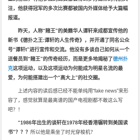
注，他获得冠军的多次比赛都被国内外媒体给予大篇幅
报道。
昨天，人称“赌王”的美籍华人谭轩来成都宣传他的
新书《德扑之王:
谭轩的人生传奇》，并开通了同名公众
号“谭轩t
”进行宣传和交流。他没有多谈自己如何从一个
送餐员到“赌王”的传奇经历，而是更多地揭秘了
德州扑
克
这项运动，以及这项运动为何能成为明星名流的最
爱，为何能搭建出一个“高大上”的社交圈。
上述内容的读后感已经不能单纯用“fake news”来形
容了，感觉就算是最离谱的国产电视剧都不敢这么写
吧？！
“1986
年出生的谈轩在1978
年经香港辗转到美国读
书”？？？
所以他是乘坐了时光穿梭机？