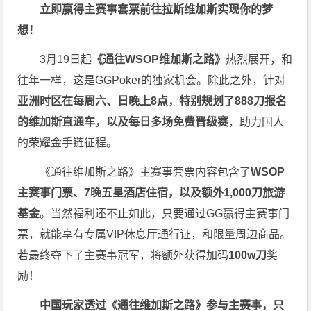
立即赢得主赛事套票
前往拉斯维加斯
实现你的梦
想！
3月19日起
《
通往WSOP维加斯之路
》
热烈展开，和
往年一样，这是GGPoker的独家机会。除此之外，针对
亚洲时区在每周六、日晚上8点，特别规划了888刀报名
的维加斯直通车，以及每日多场免费晋级赛
，助力国人
的荣耀金手链征程。
《通往维加斯之路》主赛事套票内容包含了
WSOP
主赛事门票、7晚五星酒店住宿，以及额外1,000刀旅游
基金
。当然福利还不止如此，只要通过GG赢得主赛事门
票，就能享有专属VIP休息厅通行证，和限量周边商品。
若最终夺下了主赛事冠军，将额外获得加码
100w刀
奖
励！
中国玩家透过《
通往维加斯之路
》参与主赛事，只