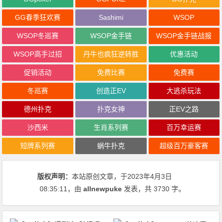
GG春季狂欢赛
Sashimi
WSOP
WSOP冬巡赛
WSOP金手链
WSOP金手链战报
WSOP高手过招
丹牛也疯狂逆转胜
优惠活动
促销活动
免费比赛
免费赛
冬巡赛
创造正EV
大逃杀玩法
德州扑克
扑克女神
正EV之路
沙西米
生肖系列赛
百万幸运赛
短牌系列赛
蜗牛扑克
超级百万豪客赛
版权声明：
本站原创文章，于2023年4月3日
08:35:11
，由
allnewpuke
发表，共 3730 字。