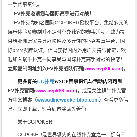
一手赛事资讯。
EV扑克邀请您与国际高手进行对战！
EV扑克为知名国际GGPOKER授权平台，集结多元的
娱乐体验及赛制并不定时举办独家的赛事活动，致力提
供给亚洲玩家最具趣味性及多元性的扑克赛事平台，国
际bmm发牌认证，信誉获得国内外用户支持与肯定，欢
迎加入蜗牛扑克一同享受与国际扑克高手对战的快感！
立即复制网址加入EV扑克战队行列(
www.evp86.com
)
。
更多有关
GG扑克
WSOP
赛事资讯与活动内容可到
EV扑克官网(
www.evpk88.com
)
，
或是关注蜗牛扑克
官
方中文博客（
www.allnewpokerblog.com
）
查看更多信
息。立即下载，惊喜红包奖励等着你
关于GGPOKER
GGPOKER是世界领先的在线扑克室之一，拥有不