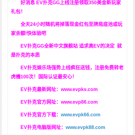
好消息 EV扑克GG上线注册领取350美金新玩家
礼包！
全天24小时随机将掉落现金红包至牌局底池或玩
家余额!快体验吧
EV扑克GG
全新中文旗舰站
追求高EV
的决定
就
是扑克的本质
EV扑克娱乐场强势上线疯狂送钱，注册免费转老
虎機100次！国际认证最安心！
EV扑克最新网址：
www.evpks.com
EV扑克官方网址：
www.evp86.com
EV扑克官方下载：
www.evpk66.com
EV扑克电脑版网址：
www.evpk88.com