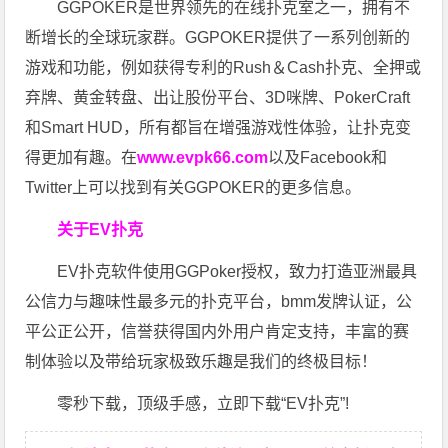
GGPOKER是世界领先的在线扑克室之一，拥有不
断增长的全球玩家群。GGPOKER提供了一系列创新的
游戏和功能，例如获得专利的Rush＆Cash扑克、全押或
弃牌、黄金转盘、出让股份平台、3D咪牌、PokerCraft
和Smart HUD，所有都旨在增强游戏性体验，让扑克变
得更加有趣。在
www.evpk66.com
以及Facebook和
Twitter上可以找到有关GGPOKER的更多信息。
关于EV扑克
EV扑克软件使用GGPoker授权，致力打造亚洲最具
公信力与趣味性最多元的扑克平台，bmm发牌认证，公
平公正公开，信誉获得国内外用户肯定支持，丰富的赛
制体验以及带给玩家极致乐趣是我们的终极目标！
零秒下载，顶级手感，立即下载“EV扑克”!