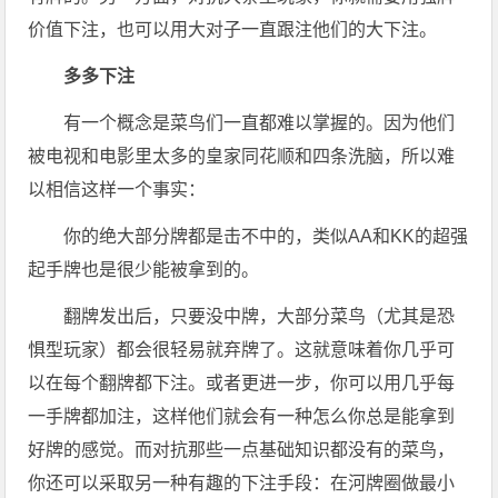
价值下注，也可以用大对子一直跟注他们的大下注。
多多下注
有一个概念是菜鸟们一直都难以掌握的。因为他们
被电视和电影里太多的皇家同花顺和四条洗脑，所以难
以相信这样一个事实：
你的绝大部分牌都是击不中的，类似AA和KK的超强
起手牌也是很少能被拿到的。
翻牌发出后，只要没中牌，大部分菜鸟（尤其是恐
惧型玩家）都会很轻易就弃牌了。这就意味着你几乎可
以在每个翻牌都下注。或者更进一步，你可以用几乎每
一手牌都加注，这样他们就会有一种怎么你总是能拿到
好牌的感觉。而对抗那些一点基础知识都没有的菜鸟，
你还可以采取另一种有趣的下注手段：在河牌圈做最小