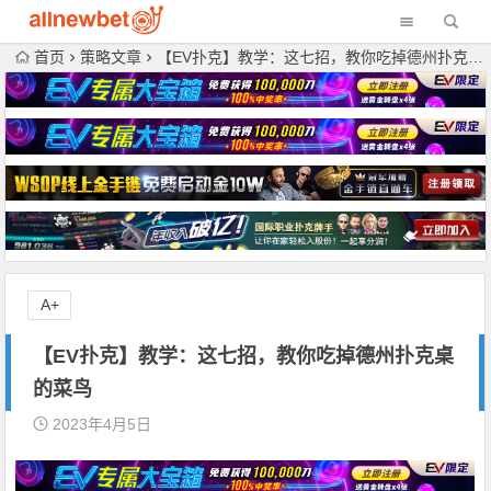
首页
策略文章
【EV扑克】教学：这七招，教你吃掉德州扑克桌的菜鸟
A+
【EV扑克】教学：这七招，教你吃掉德州扑克桌
的菜鸟
2023年4月5日