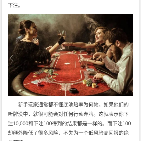
下注。
新手玩家通常都不懂底池赔率为何物。如果他们的
听牌没中，就很可能会对任何行动弃牌。这就表示你下
注10,000和下注100得到的结果都是一样的。而下注100
却额外降低了很多风险，不失为一个低风险高回报的绝