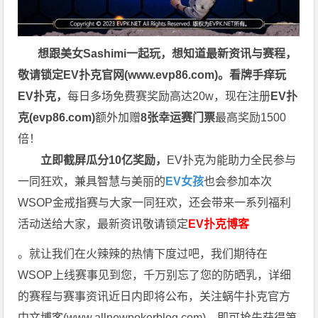
想跟美女Sashimi一起玩，
想知道最新资讯与赛程，
敬请锁定EV扑克官网(
www.evp86.com
)。
看牌手痒玩
EV扑克，
每日多场免费赛奖励高达20w，现在注册
EV扑
克(
evp86.com
)
额外加赠
8张幸运赛门票
最高奖励1500
倍！
立即截屏瓜分10亿奖励，
EV扑克为能助力全民参与
一同狂欢，兼具智慧与美丽的
EV女孩
也会参加本次
WSOP金戒指赛与大家一同狂欢，还会带来一系列福利
活动送给大家，最新资讯敬请锁定
EV扑克博客
。就让我们在火辣辣的热情下度过吧，我们期待在
WSOP上线赛事见到您，千万别忘了您的防晒乳，详细
的赛程与赛事资讯近日内即将公布，关注蜗牛扑克官方
中文博客(
www.allnewpokerblog.com
)，即可抢先获得第