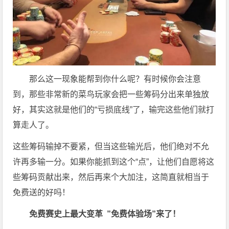
那么这一现象能帮到你什么呢？有时候你会注意
到，那些非常新的菜鸟玩家会把一些筹码分出来单独放
好，其实这就是他们的“亏损底线”了，输完这些他们就打
算走人了。
这些筹码输掉不要紧，但当这些输光后，他们绝对不允
许再多输一分。如果你能抓到这个“点”，让他们自愿将这
些筹码贡献出来，然后再来个大加注，这简直就相当于
免费送的好吗！
免费赛史上最大变革
”免费体验场”来了！