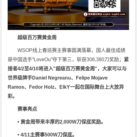
超级百万赛黄金周
WSOP线上春巡赛主赛事圆满落幕，国人最佳成绩
是中国选手”LoveOu”夺下第三，斩获308,380刀奖励；
紧
接者4/2至4/10将进入"超级百万赛黄金周"，大家可以与
世界级牌手Daniel Negreanu、Felipe Mojave
Ramos、Fedor Holz、ElkY一起在国际舞台上大放异
彩。
赛事亮点
• 黄金周带来丰厚的2,000W刀保底奖励。
• 4/11主赛事500W刀保底。