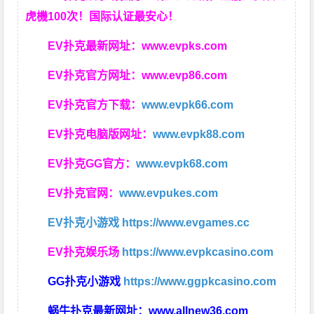
虎機100次！国际认证最安心！
EV扑克最新网址：
www.evpks.com
EV扑克官方网址：
www.evp86.com
EV扑克官方下载：
www.evpk66.com
EV扑克电脑版网址：
www.evpk88.com
EV扑克GG官方：
www.evpk68.com
EV扑克官网：
www.evpukes.com
EV扑克小游戏
https://www.evgames.cc
EV扑克娱乐场
https://www.evpkcasino.com
GG扑克小游戏
https://www.ggpkcasino.com
蜗牛扑克最新网址：
www.allnew36.com