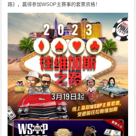
路》，赢得参加WSOP主赛事的套票资格！