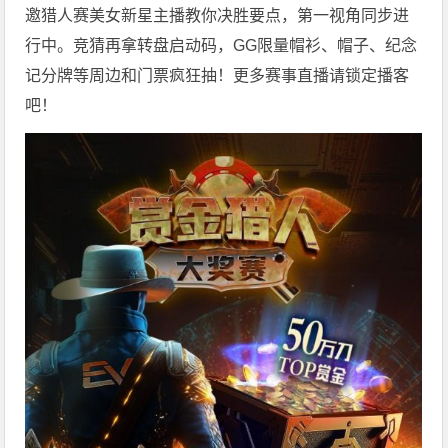
邀猎人赛美女新星主播教你决胜要点，第一视角同步进
行中。竞猜再拿转盘启动码，GG限量帽衫、帽子、纪念
记分牌等周边和门票疯狂抽！更多赛事直播请锁定播客
吧！