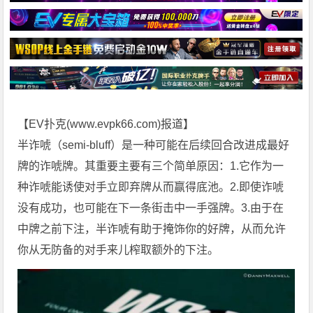
【EV扑克(
www.evpk66.com
)报道】
半诈唬（semi-bluff）是一种可能在后续回合改进成最好
牌的诈唬牌。其重要主要有三个简单原因：1.它作为一
种诈唬能诱使对手立即弃牌从而赢得底池。2.即使诈唬
没有成功，也可能在下一条街击中一手强牌。3.由于在
中牌之前下注，半诈唬有助于掩饰你的好牌，从而允许
你从无防备的对手来儿榨取额外的下注。