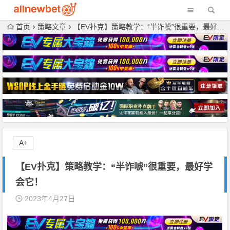
首页
策略文章
【EV扑克】策略教学：“半诈唬”很重要，最好学会它！
A+
【EV扑克】策略教学：“半诈唬”很重要，最好学
会它！
2023年4月27日