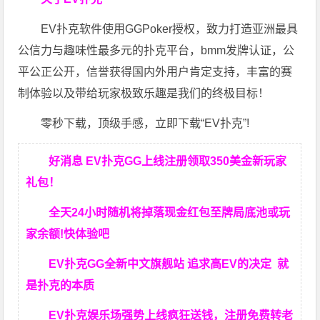
EV扑克软件使用GGPoker授权，致力打造亚洲最具
公信力与趣味性最多元的扑克平台，bmm发牌认证，公
平公正公开，信誉获得国内外用户肯定支持，丰富的赛
制体验以及带给玩家极致乐趣是我们的终极目标！
零秒下载，顶级手感，立即下载“EV扑克”!
好消息 EV扑克GG上线注册领取350美金新玩家
礼包！
全天24小时随机将掉落现金红包至牌局底池或玩
家余额!快体验吧
EV扑克GG
全新中文旗舰站
追求高EV
的决定
就
是扑克的本质
EV扑克娱乐场强势上线疯狂送钱，注册免费转老