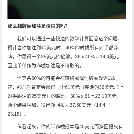
那么翻牌圈加注是值得的吗？
我们可以通过一些快速的数学计算回答这个问题。
预计当你加注到40美元时，40%的时候所有对手都弃
牌，你赢得一个36美元的底池。36 x 40% = 14.4美元，
因此单单作为诈唬加注是不可取的。
但其余60%的可能会在转牌圈或河牌圈改进成同
花，那几乎肯定会赢得一个61美元（底池的36美元加上
对手跟注的25美元）的底池。38% x 61 = 23.18美元。
两个结果相加，得出净回报为37.58美元（14.4 +
23.18）。
乍看起来，你的半诈唬成本是40美元而净回报只有