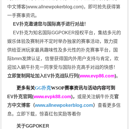
中文博客(
www.allnewpokerblog.com
)，即可抢先获得第
一手赛事资讯。
EV扑克邀请您与国际高手进行对战！
EV扑克为知名国际GGPOKER授权平台，集结多元的
娱乐体验及赛制并不定时举办独家的赛事活动，致力提
供给亚洲玩家最具趣味性及多元性的扑克赛事平台，国
际bmm发牌认证，信誉获得国内外用户支持与肯定，欢
迎加入蜗牛扑克一同享受与国际扑克高手对战的快感！
立即复制网址加入EV扑克战队行列(
www.evp86.com
)
。
更多有关
GG扑克
WSOP
赛事资讯与活动内容可到
EV扑克官网(
www.evpk88.com
)
，
或是关注蜗牛扑克
官
方中文博客（
www.allnewpokerblog.com
）
查看更多信
息。立即下载，惊喜红包奖励等着你
关于GGPOKER