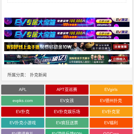
所属分类：
扑克新闻
APL
APT亚巡赛
EVgirls
evpks.com
EV女孩
EV德州扑克
EV扑克
EV扑克娱乐场
EV扑克室
EV扑克小游戏
EV疯狂送票
EV福利
EV邀请有礼
EV顶级反馈60%
GGCare