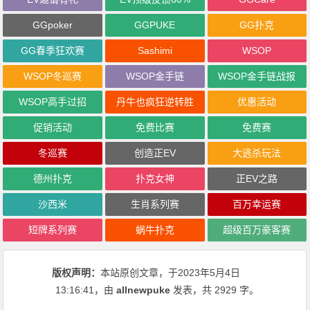
GGpoker
GGPUKE
GG扑克
GG春季狂欢赛
Sashimi
WSOP
WSOP冬巡赛
WSOP金手链
WSOP金手链战报
WSOP高手过招
丹牛也疯狂逆转胜
优惠活动
促销活动
免费比赛
免费赛
冬巡赛
创造正EV
大逃杀玩法
德州扑克
扑克女神
正EV之路
沙西米
生肖系列赛
百万幸运赛
短牌系列赛
蜗牛扑克
超级百万豪客赛
版权声明：
本站原创文章，于2023年5月4日
13:16:41
，由
allnewpuke
发表，共 2929 字。