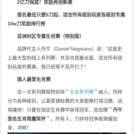
2亿刀保底！奖励再创新高
报名最低只要5刀起，适合所有级别玩家
各级别专属
10w刀奖励排行榜
亚洲时区专属生肖赛（特别版）
品牌代言人丹牛（Daniel Negreanu）说：“这是史
上最大型的线上系列赛，并且也是最全面、适合所有级
别玩家的赛事，我已经等不及开打了！
国人最爱
生肖赛
这一次系列赛程特别将＂
生肖系列赛
＂纳入，同样
分为各种级别，让喜爱锦标赛的大家能够打得过瘾、战
得痛快！只要在指定生肖赛中获得冠军，就加赠＂
丹牛
签名生肖限量奖杯
＂。所有人，力拼夺冠争取荣耀加
身，冲啊！