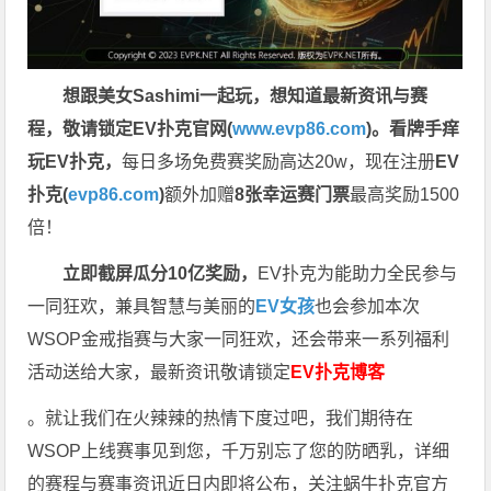
想跟美女Sashimi一起玩，
想知道最新资讯与赛
程，
敬请锁定EV扑克官网(
www.evp86.com
)。
看牌手痒
玩EV扑克，
每日多场免费赛奖励高达20w，现在注册
EV
扑克(
evp86.com
)
额外加赠
8张幸运赛门票
最高奖励1500
倍！
立即截屏瓜分10亿奖励，
EV扑克为能助力全民参与
一同狂欢，兼具智慧与美丽的
EV女孩
也会参加本次
WSOP金戒指赛与大家一同狂欢，还会带来一系列福利
活动送给大家，最新资讯敬请锁定
EV扑克博客
。就让我们在火辣辣的热情下度过吧，我们期待在
WSOP上线赛事见到您，千万别忘了您的防晒乳，详细
的赛程与赛事资讯近日内即将公布，关注蜗牛扑克官方