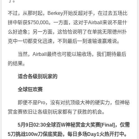
了。
不过，从那时起，Berkey开始反超对手，在过去五场比
拼中斩获$750,000。一方面，这对于Airball来说不是什
么好迹象；另一方面，这恰恰说明了在单挑无限
德州扑
克
中一切都变化迅速，不到最后一刻谁输谁赢难说。
当然，Airball最终也可能以输收场，我们期待最后
的结果。
适合各级别玩家的
全球狂欢赛
即便不是Pro，没有对抗顶级大神的硬实力，但神秘
赏金赛依旧让各级别玩家都有了获胜的机会。
5月9日02:30
全球百W神秘赏金大奖赛[Final]
，仅需
5刀
挑战100w刀保底奖励，每日多场Day1火热开打中。