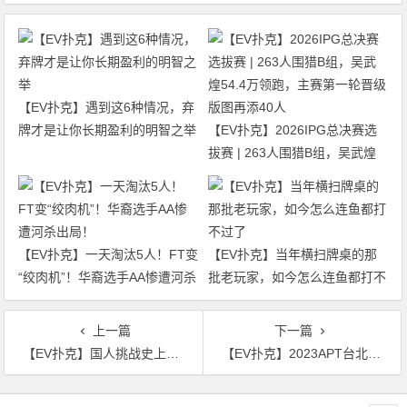
【EV扑克】遇到这6种情况，弃
牌才是让你长期盈利的明智之举
【EV扑克】2026IPG总决赛选
拔赛 | 263人围猎B组，吴武煌
54.4万领跑，主赛第一轮晋级版
图再添40人
【EV扑克】一天淘汰5人！FT变
【EV扑克】当年横扫牌桌的那
“绞肉机”！华裔选手AA惨遭河杀
批老玩家，如今怎么连鱼都打不
出局！
过了
上一篇
下一篇
【EV扑克】国人挑战史上最高保底赛事，「搏命一推」竟打出了超过1,000倍的极限价值！
【EV扑克】2023APT台北｜B组就轻松破保，主赛事成史上最大！日本Hiroyuki Noda领衔144人晋级
文