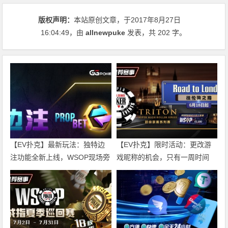
版权声明：
本站原创文章，于2017年8月27日
16:04:49
，由
allnewpuke
发表，共 202 字。
【EV扑克】最新玩法：独特边
【EV扑克】限时活动：更改游
注功能全新上线，WSOP现场旁
戏昵称的机会，只有一周时间
观者最火玩法！