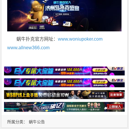
蜗牛扑克官方网址：
www.woniupoker.com
www.allnew366.com
所属分类：
蜗牛公告