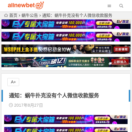
首页
蜗牛公告
通知：蜗牛扑克没有个人微信收款服务
A+
通知：蜗牛扑克没有个人微信收款服务
2017年8月27日