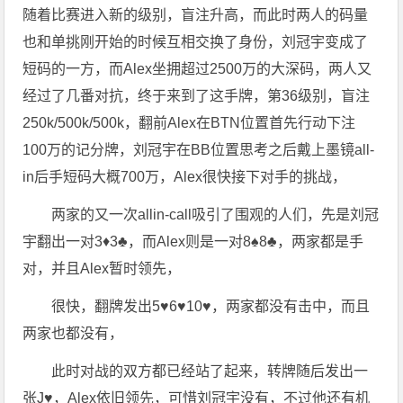
随着比赛进入新的级别，盲注升高，而此时两人的码量
也和单挑刚开始的时候互相交换了身份，刘冠宇变成了
短码的一方，而Alex坐拥超过2500万的大深码，两人又
经过了几番对抗，终于来到了这手牌，第36级别，盲注
250k/500k/500k，翻前Alex在BTN位置首先行动下注
100万的记分牌，刘冠宇在BB位置思考之后戴上墨镜all-
in后手短码大概700万，Alex很快接下对手的挑战，
两家的又一次allin-call吸引了围观的人们，先是刘冠
宇翻出一对3♦️3♣️，而Alex则是一对8♠️8♣️，两家都是手
对，并且Alex暂时领先，
很快，翻牌发出5♥️6♥️10♥️，两家都没有击中，而且
两家也都没有，
此时对战的双方都已经站了起来，转牌随后发出一
张J♥️，Alex依旧领先，可惜刘冠宇没有，不过他还有机