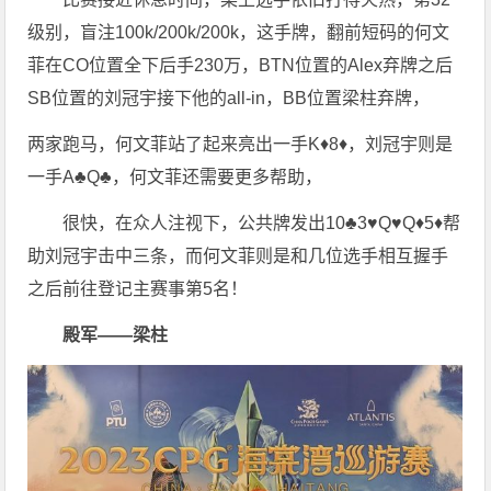
级别，盲注100k/200k/200k，这手牌，翻前短码的何文
菲在CO位置全下后手230万，BTN位置的Alex弃牌之后
SB位置的刘冠宇接下他的all-in，BB位置梁柱弃牌，
两家跑马，何文菲站了起来亮出一手K♦️8♦️，刘冠宇则是
一手A♣️Q♣️，何文菲还需要更多帮助，
很快，在众人注视下，公共牌发出10♣️3♥️Q♥️Q♦️5♦️帮
助刘冠宇击中三条，而何文菲则是和几位选手相互握手
之后前往登记主赛事第5名！
殿军——梁柱