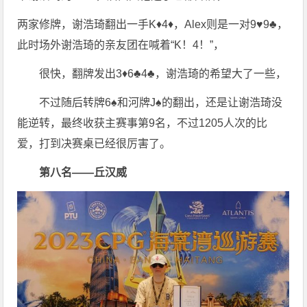
两家修牌，谢浩琦翻出一手K♦️4♦️，Alex则是一对9♥️9♣️，
此时场外谢浩琦的亲友团在喊着“K！4！”，
很快，翻牌发出3♦️6♣️4♣️，谢浩琦的希望大了一些，
不过随后转牌6♠️和河牌J♠️的翻出，还是让谢浩琦没
能逆转，最终收获主赛事第9名，不过1205人次的比
爱，打到决赛桌已经很厉害了。
第八名——丘汉威