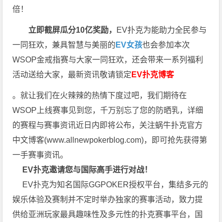
倍！
立即截屏瓜分10亿奖励，
EV扑克为能助力全民参与
一同狂欢，兼具智慧与美丽的
EV女孩
也会参加本次
WSOP金戒指赛与大家一同狂欢，还会带来一系列福利
活动送给大家，最新资讯敬请锁定
EV扑克博客
。就让我们在火辣辣的热情下度过吧，我们期待在
WSOP上线赛事见到您，千万别忘了您的防晒乳，详细
的赛程与赛事资讯近日内即将公布，关注蜗牛扑克官方
中文博客(
www.allnewpokerblog.com
)，即可抢先获得第
一手赛事资讯。
EV扑克邀请您与国际高手进行对战！
EV扑克为知名国际GGPOKER授权平台，集结多元的
娱乐体验及赛制并不定时举办独家的赛事活动，致力提
供给亚洲玩家最具趣味性及多元性的扑克赛事平台，国