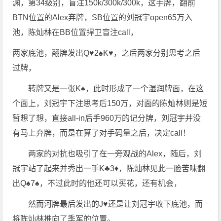
渊，第34级别，盲注150k/300k/300k，这手牌，翻前
BTN位置的Alex弃牌，SB位置的刘冠宇open65万入
池，陈灿林在BB位置捍卫盲注call，
两家底池，翻牌发出Q♥️2♠️K♥️，之后两家分别思考之后
过牌，
转牌又是一张K♠️，此时形成了一个湿润牌面，在这
个面上，刘冠宇下注思考后150万，对面的陈灿林则是短
暂想了想，直接all-in后手960万的记分牌，刘冠宇并没
有马上弃牌，而是在算了对手码量之后，决定call！
两家的对抗也吸引了在一旁观战的Alex，随后，刘
冠宇站了起来并秀出一手K♣️3♦️，陈灿林见此一脸苦味翻
出Q♠️7♠️，不过此时的他还可以买花，还有机会，
然而河牌最后发出的J♥️还是让刘冠宇收下底池，而
将陈灿林推向了季军的位置。