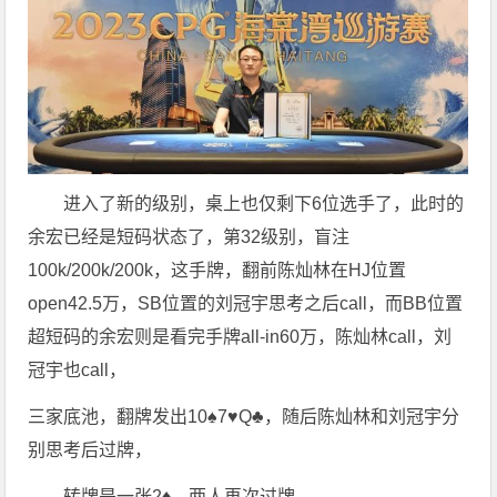
进入了新的级别，桌上也仅剩下6位选手了，此时的
余宏已经是短码状态了，第32级别，盲注
100k/200k/200k，这手牌，翻前陈灿林在HJ位置
open42.5万，SB位置的刘冠宇思考之后call，而BB位置
超短码的余宏则是看完手牌all-in60万，陈灿林call，刘
冠宇也call，
三家底池，翻牌发出10♠️7♥️Q♣️，随后陈灿林和刘冠宇分
别思考后过牌，
转牌是一张2♦️，两人再次过牌，