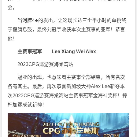
会，
当河牌4♣️的发出，让这场长达三个半小时的单挑终
于偃旗息鼓，最终刘冠宇收获本次主赛事的亚军！恭喜
他！
主赛事冠军——Lee Xiang Wei Alex
2023CPG巡游赛海棠湾站
冠亚的出现，也意味着主赛事全部结束，所有名次
各有其主。最后，再次恭喜新加坡大神Alex Lee斩夺本
次2023CPG巡游赛海棠湾站主赛事冠军金海神奖杯！捧
杯加冕成就新神！