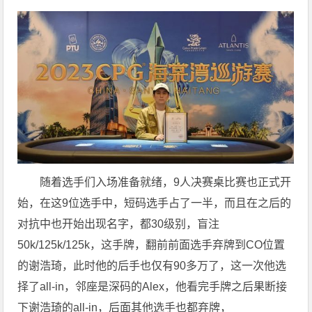
随着选手们入场准备就绪，9人决赛桌比赛也正式开
始，在这9位选手中，短码选手占了一半，而且在之后的
对抗中也开始出现名字，都30级别，盲注
50k/125k/125k，这手牌，翻前前面选手弃牌到CO位置
的谢浩琦，此时他的后手也仅有90多万了，这一次他选
择了all-in，邻座是深码的Alex，他看完手牌之后果断接
下谢浩琦的all-in，后面其他选手也都弃牌，