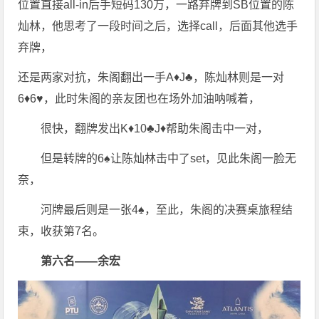
位置直接all-in后手短码130万，一路弃牌到SB位置的陈
灿林，他思考了一段时间之后，选择call，后面其他选手
弃牌，
还是两家对抗，朱阁翻出一手A♦️J♣️，陈灿林则是一对
6♦️6♥️，此时朱阁的亲友团也在场外加油呐喊着，
很快，翻牌发出K♦️10♣️J♦️帮助朱阁击中一对，
但是转牌的6♠️让陈灿林击中了set，见此朱阁一脸无
奈，
河牌最后则是一张4♠️，至此，朱阁的决赛桌旅程结
束，收获第7名。
第六名——余宏