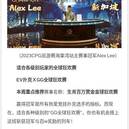
（2023CPG巡游赛海棠湾站主赛事冠军Alex Lee）
适合各级别玩家的
全球狂欢赛
EV扑克ＸGG全球狂欢赛
本周重点推荐
赛事名称：
生肖百万赏金金球狂欢赛
赢得冠军是所有热爱竞技扑克选手的指标。而现
在，适合各种级别的"GG全球狂欢赛"，你也有机会搭上
这班斩获冠军与百w奖励的列车！