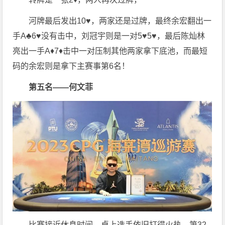
河牌最后发出10♥️，两家还是过牌，最终余宏翻出一
手A♣️6♥️没有击中，刘冠宇则是一对5♥️5♥️，最后陈灿林
亮出一手A♦️7♦️击中一对压制其他两家拿下底池，而最短
码的余宏则是拿下主赛事第6名！
第五名——何文菲
比赛接近休息时间，桌上选手依旧打得火热，第32