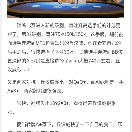
随着比赛进入新的级别，盲注升高选手们的计分更
短了，第31级别，盲注75k/150k/150k，这手牌，翻前前
面选手弃牌到MP1位置短码的丘汉威，他在看完自己的
后手之后，很快选择了下注30万，其他选手弃牌而BB位
置深码的Alex则是直接选择了all-in大概740万左右，丘
汉威秒call，
又是两家对抗，丘汉威亮出一对Q♠️Q♥️，而Alex则是一手
A♠️K♦️，两家牌力都很强劲，
很快，翻牌发出10♥️2♥️3♦️，看得出来丘汉威很紧
张，
而当转牌A♣️落下，丘汉威扶了一下自己的胸口，压