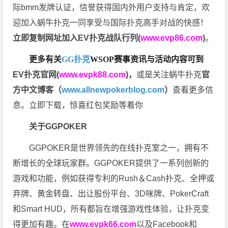
际bmm发牌认证，信誉获得国内外用户支持与肯定，欢
迎加入蜗牛扑克一同享受与国际扑克高手对战的快感！
立即复制网址加入EV扑克战队行列(
www.evp86.com
)
。
更多有关
GG扑克
WSOP
赛事资讯与活动内容可到
EV扑克官网(
www.evpk88.com
)
，
或是关注蜗牛扑克
官
方中文博客（
www.allnewpokerblog.com
）
查看更多信
息。立即下载，惊喜红包奖励等着你
关于GGPOKER
GGPOKER是世界领先的在线扑克室之一，拥有不
断增长的全球玩家群。GGPOKER提供了一系列创新的
游戏和功能，例如获得专利的Rush＆Cash扑克、全押或
弃牌、黄金转盘、出让股份平台、3D咪牌、PokerCraft
和Smart HUD，所有都旨在增强游戏性体验，让扑克变
得更加有趣。在
www.evpk66.com
以及Facebook和