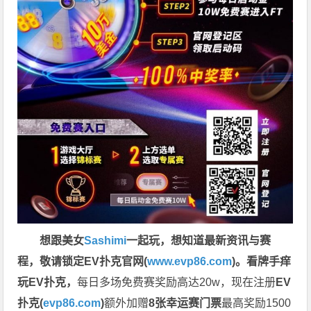
想跟美女
Sashimi
一起玩，
想知道最新资讯与赛
程，
敬请锁定EV扑克官网(
www.evp86.com
)。
看牌手痒
玩EV扑克，
每日多场免费赛奖励高达20w，现在注册
EV
扑克(
evp86.com
)
额外加赠
8张幸运赛门票
最高奖励1500