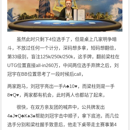
虽然此时只剩下4位选手了，但是桌上几家明争暗
斗，不放过任何一个计分，深码想多拿，短码想翻倍，
第33级别，盲注125k/250k/250k，这手牌，翻前梁柱在
UTG位置直接all-in260万，中间两位选手弃牌之后，刘
冠宇在BB位置思考了一段时候后call，
两家跑马，刘冠宇亮出一手A♣️10♥️，而梁柱则是一手
8♥️Q♥️，两家都有机会，此时两人也都站了起来，
很快，在双方亲友团的喊声中，公共牌发出
4♠️J♥️Q♣️K♠️3♠️帮助刘冠宇击中顺子，拿下底池，而几位
选手分别和梁柱握手致意后，他走下桌带走主赛事第4