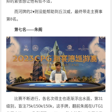
抑的紧张感让他有些不适，
而河牌的2♦️则没能帮助到丘汉威，最终带走主赛事
第8名。
第七名——朱阁
比赛不断进行，各名次得主也逐渐浮出水面，第31
级别，盲注75k/150k/150k，这手牌，翻前朱阁在UTG1