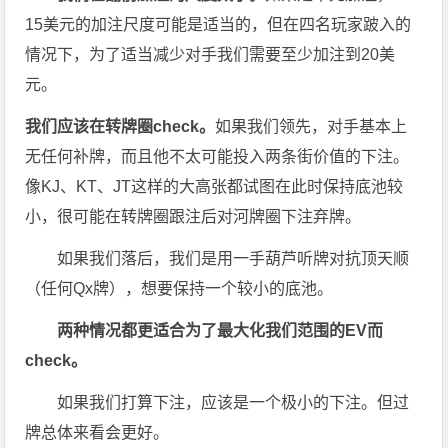
15美元的加注尺度可能是适当的，但在四名玩家跛入的
情况下，为了适当减少对手我们需要至少加注到20美
元。
我们应该在转牌圈check。
如果我们领先，对手基本上
无任何补牌，而且他不太可能投入两条街价值的下注。
像KJ、KT、JT这样的大高张都试图在此时保持底池较
小，很可能在转牌圈跟注后对河牌圈下注弃牌。
如果我们落后，我们是用一手葫芦听牌对抗顶天顺
（任何Qx牌），想要保持一个较小的底池。
两种情况都更适合为了最大化我们范围的EV而
check。
如果我们打算下注，应该是一个极小的下注。但过
牌总体来看会更好。