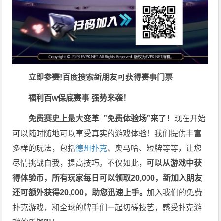
立即参赛!百度搜索
新朋友可获得赛事门票
福利
百w保底赛事 强势来袭！
免费赛史上最大变革
”免费体验场”来了！
现在开始
可以随时随地可以享受真实的游戏体验！我们提供丰富
多样的玩法，包括
德州扑克
、奥马哈、短牌等等，让您
尽情挑战自我，提高技巧。不仅如此，
可以从游戏中获
得体验币，所有玩家每日可以领取20,000，新加入朋友
还可额外获得20,000，助您迅速上手。
加入我们的免费
扑克游戏，和全球的牌手们一起切磋技艺，感受扑克游