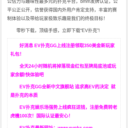
公信力与趣味性最多元的扑克平台，bmm发牌认证，公
平公正公开，信誉获得国内外用户肯定支持，丰富的赛
制体验以及带给玩家极致乐趣是我们的终极目标！
零秒下载，顶级手感，立即下载“EV扑克”!
好消息 EV扑克GG上线注册领取350美金新玩家
礼包！
全天24小时随机将掉落现金红包至牌局底池或玩
家余额!快体验吧
EV扑克GG
全新中文旗舰站
追求高EV
的决定
就
是扑克的本质
EV扑克娱乐场强势上线疯狂送钱，注册免费转老
虎機100次！国际认证最安心！
EV扑克最新网址：
www.evpks.com