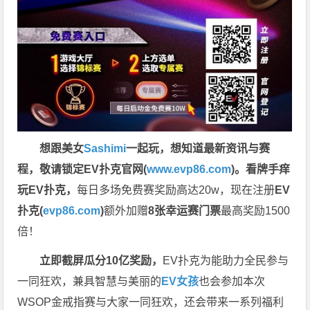
想跟美女
Sashimi
一起玩，
想知道最新资讯与赛
程，
敬请锁定EV扑克官网(
www.evp86.com
)。
看牌手痒
玩EV扑克，
每日多场免费赛奖励高达20w，现在注册
EV
扑克(
evp86.com
)
额外加赠
8张幸运赛门票
最高奖励1500
倍！
立即截屏瓜分10亿奖励，
EV扑克为能助力全民参与
一同狂欢，兼具智慧与美丽的
EV女孩
也会参加本次
WSOP金戒指赛与大家一同狂欢，还会带来一系列福利