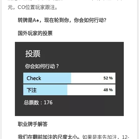
元，CO位置玩家跟注。
转牌是A♠，现在轮到你，你会如何行动？
国外玩家的投票
职业牌手解答
我们在翻前加注的尺度太小。
如果是率先加注，12-