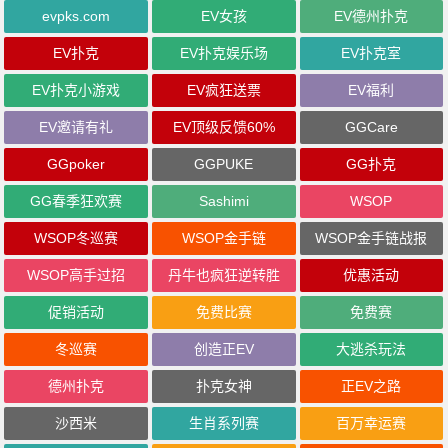
evpks.com
EV女孩
EV德州扑克
EV扑克
EV扑克娱乐场
EV扑克室
EV扑克小游戏
EV疯狂送票
EV福利
EV邀请有礼
EV顶级反馈60%
GGCare
GGpoker
GGPUKE
GG扑克
GG春季狂欢赛
Sashimi
WSOP
WSOP冬巡赛
WSOP金手链
WSOP金手链战报
WSOP高手过招
丹牛也疯狂逆转胜
优惠活动
促销活动
免费比赛
免费赛
冬巡赛
创造正EV
大逃杀玩法
德州扑克
扑克女神
正EV之路
沙西米
生肖系列赛
百万幸运赛