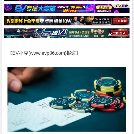
【EV扑克(
www.evp86.com
)报道】