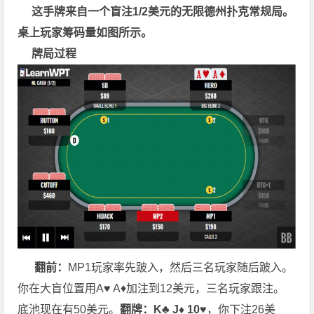
这手牌来自一个盲注1/2美元的无限
德州扑克
常规局。
桌上玩家筹码量如图所示。
牌局过程
翻前：
MP1玩家率先跛入，然后三名玩家随后跛入。
你在大盲位置用A♥ A♦加注到12美元，三名玩家跟注。
底池现在有50美元。
翻牌：
K♣ J♦ 10♥
，你下注26美