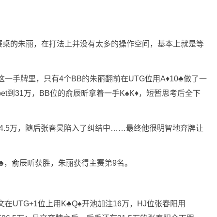
赛桌的朱丽，在打法上并没有太多的操作空间，基本上就是等
在这一手牌里，只有4个BB的朱丽翻前在UTG位用A♦10♣做了一
-bet到31万，BB位的俞辰昕拿着一手K♠K♦，短暂思考后全下
4.5万，随后张春昊陷入了纠结中……最终他很明智地弃牌让
8♠3♣，俞辰昕获胜，朱丽获得主赛第9名。
文在UTG+1位上用K♣Q♠开池加注16万，HJ位张春阳用