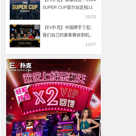
SUPER CUP首尔站定档11
月11日-17日
10/23
【EV扑克】中国牌手丁彪：
我们自己的豪客赛收割机，
2023狂揽3100万！
12/27