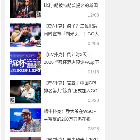
等国人晋级
比利·朗被特朗普提名的新国
税局局长
12/08
【EV扑克】疯了？三位职牌
同时宣布「剃光头」！GG大
师赛五周年，谁的头发最危
02/06
险？
【EV扑克】倒计时3天丨
2026华冠杯酒店预定+App下
载正式开启，查看出行及周
01/18
边美食攻略
【EV扑克】官宣｜中国GPI
排名第九“陈真”正式加入GG
阵营！
05/20
蜗牛扑克：乔大爷在WSOP
主赛赢的260万刀仍在银
行，分文未取
08/28
【EV扑克】赛事预告｜2024