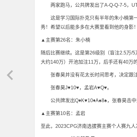
两家跑马，公共牌发出了A-Q-Q-7-5
这是学习国际扑克只有半年的朱小楠第
秀！希望以后能多多在大赛里看到他的身影
▲主赛第26名：朱小楠
随后比赛继续。这是第26级别（盲注2.5万
大约140万）开池加注11万，后手还有40
张春昊并没有花太长时间思考，决定跟
张春昊J♥10♥，孟岩A♥Q♥。
公共牌发出Q♦K♥10♦A♠8♠，张春昊
▲主赛第10名：孟岩
至此，2023CPG济南选拔赛主赛个人赛九人决赛