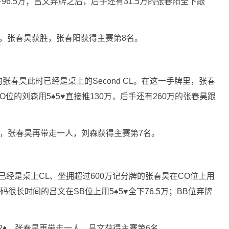
♠全下96.5万；吕文弃牌之后，后手还有31.5万的张春阳全下跟
♠5♠，张春昊获胜，张春阳获得主赛第8名。
春昊此时已经是桌上的Second CL。在这一手牌里，张春
CO位的刘森用5♠5♥直接推130万，后手还有260万的张春昊跟
♥9♣，张春昊再带走一人，刘森获得主赛第7名。
此时已经是桌上CL、坐拥超过600万记分牌的张春昊在CO位上用
码很长时间的吕文在SB位上用5♠5♥全下76.5万；BB位弃牌
♦K♣2♦，张春昊再带走一人，吕文获得主赛第6名。