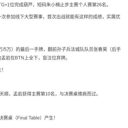
，UTG+1位完成葫芦，短码朱小楠止步主赛个人赛第26名。
一次参加线下大型赛事，首次出战就能有这样的成绩，实属优
！
/5万/5万）的最后一手牌，翻前孙子兵法城队队员张春昊（后手
万的孟岩在BTN上全下，盲注位弃牌。
注！
击中天顺，孟岩获得主赛第10名，与决赛桌擦肩而过。
桌（Final Table）产生！