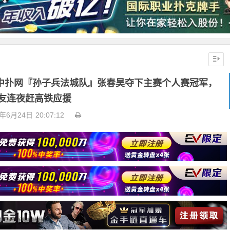
！中扑网『孙子兵法城队』张春昊夺下主赛个人赛冠军，
友连夜赶高铁应援
3年6月24日
20:07:12