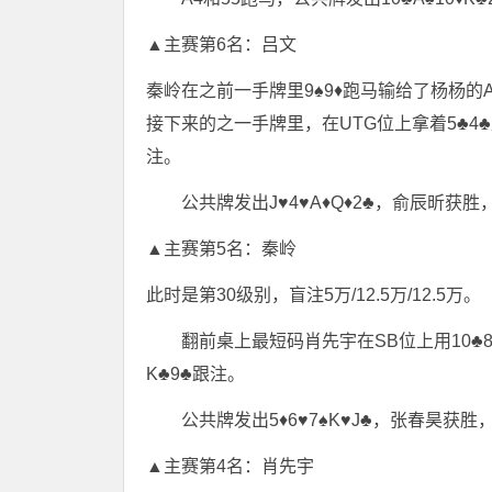
▲主赛第6名：吕文
秦岭在之前一手牌里9♠9♦跑马输给了杨杨的A♦
接下来的之一手牌里，在UTG位上拿着5♣4♣直
注。
公共牌发出J♥4♥A♦Q♦2♣，俞辰昕获
▲主赛第5名：秦岭
此时是第30级别，盲注5万/12.5万/12.5万。
翻前桌上最短码肖先宇在SB位上用10♣8
K♣9♣跟注。
公共牌发出5♦6♥7♠K♥J♣，张春昊获
▲主赛第4名：肖先宇