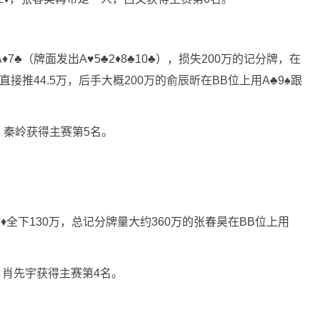
7♣（牌面发出A♥5♣2♦8♣10♣），损失200万的记分牌，在
接推44.5万，后手大概200万的俞辰昕在BB位上用A♣9♠跟
胜，秦岭获得主赛第5名。
♦全下130万，总记分牌量大约360万的张春昊在BB位上用
胜，肖先宇获得主赛第4名。