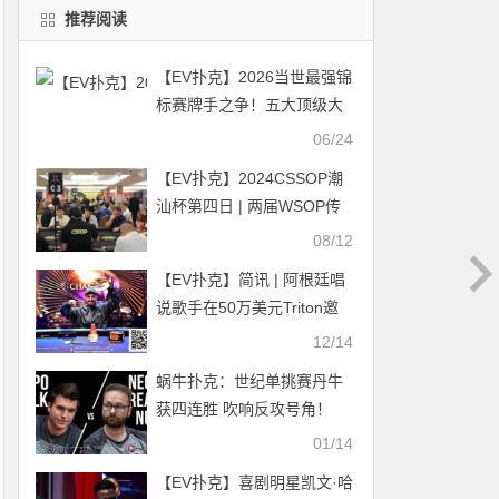
推荐阅读
【EV扑克】2026当世最强锦
标赛牌手之争！五大顶级大
神谁是现役天花板？
06/24
【EV扑克】2024CSSOP潮
汕杯第四日 | 两届WSOP传
奇人物罗曦湘、茅人及亮
08/12
相，女神挑战赛再燃战火！
【EV扑克】简讯 | 阿根廷唱
赵珈宁50万记分牌成C组超
说歌手在50万美元Triton邀
级CL
请赛夺冠，丁彪奥马哈豪客
12/14
赛获得第11名
蜗牛扑克：世纪单挑赛丹牛
获四连胜 吹响反攻号角！
01/14
【EV扑克】喜剧明星凯文·哈