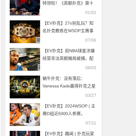
特领衔！《高额扑克》第十
五季豪华阵容圣诞上线
01/02
【EV扑克】27o别乱玩？知
名扑克教练在WSOP主赛事
首日惨遭“惩罚”
07/06
【EV扑克】前NBA球星涉嫌
经营非法高额赌局被捕，配
备武装保安+女性陪侍
08/03
蜗牛扑克：没有落后：
Vanessa Kade赢得扑克之星
星期日百万赛十五周年
03/27
【EV扑克】2024WSOP | 主
赛D组近5000人参赛，
Anson Tsang、Yin
07/11
Yuzhou、朱跃奇、Ren Lin
【EV扑克】趣闻 | 扑克玩家