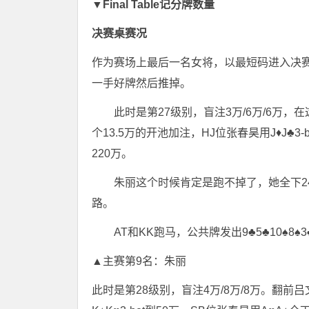
▼Final Table记分牌数量
决赛桌赛况
作为赛场上最后一名女将，以最短码进入决
一手好牌然后推掉。
此时是第27级别，盲注3万/6万/6万，
个13.5万的开池加注，HJ位张春昊用J♦J♣3
220万。
朱丽这个时候肯定是跑不掉了，她全下2
路。
AT和KK跑马，公共牌发出9♣5♣10♠
▲主赛第9名：朱丽
此时是第28级别，盲注4万/8万/8万。翻前吕