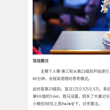
现场赛况
主赛个人赛-第三轮从第23级别开始进
60分钟，全程采用限时思考模式。
此时是第23级别，盲注1万/2.5万/2.5
拿KK做的3-bet，跑马没赢，损失了大量记
小楠在BB位上用A♠J♠全下，对手跟注。