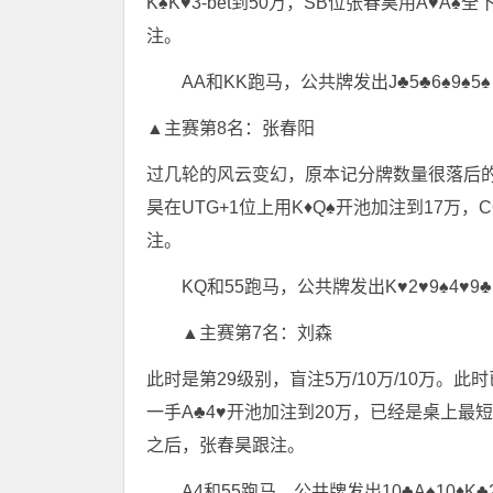
K♠K♥3-bet到50万，SB位张春昊用A♥A
注。
AA和KK跑马，公共牌发出J♣5♣6♠9
▲主赛第8名：张春阳
过几轮的风云变幻，原本记分牌数量很落后的张
昊在UTG+1位上用K♦Q♠开池加注到17万，
注。
KQ和55跑马，公共牌发出K♥2♥9♠4
▲主赛第7名：刘森
此时是第29级别，盲注5万/10万/10万。
一手A♣4♥开池加注到20万，已经是桌上最短
之后，张春昊跟注。
A4和55跑马，公共牌发出10♣A♠10