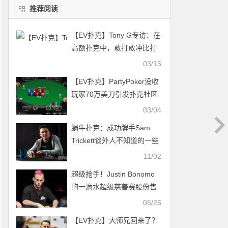
推荐阅读
【EV扑克】Tony G专访：在
高额扑克中，敢打敢冲比打
得好更重要！
03/15
【EV扑克】PartyPoker没收
玩家70万美刀引发扑克社区
巨大争议
03/04
蜗牛扑克：成功牌手Sam
Trickett谈外人不知道的一些
事
11/02
超级抢手！Justin Bonomo
的一滴水超级慈善赛股份售
罄
06/25
【EV扑克】大师兄回来了？