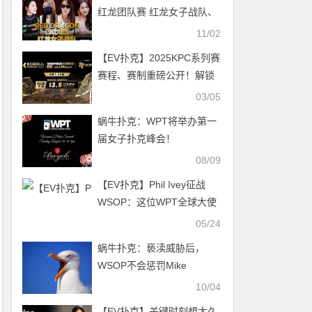
红龙团队赛 红龙女子战队、
红龙女子联队压轴亮相
11/02
【EV扑克】2025KPC系列赛
赛程、赛制重磅公开！解锁
高额大奖，称霸牌桌！
03/05
蜗牛扑克：WPT将举办第一
届女子扑克峰会！
08/09
【EV扑克】Phil Ivey征战
WSOP：这位WPT全球大使
的最高奖金都有多少？
05/24
蜗牛扑克：亵渎威胁后，
WSOP不会惩罚Mike
Matusow
10/04
【EV扑克】关键时刻想太久