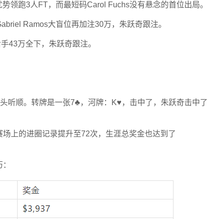
跑3人FT，而最短码Carol Fuchs没有悬念的首位出局。
riel Ramos大盲位再加注30万，朱跃奇跟注。
mos后手43万全下，朱跃奇跟注。
朱跃奇两头听顺。转牌是一张7♣，河牌：K♥，击中了，朱跃奇击中了
赛场上的进圈记录提升至72次，生涯总奖金也达到了
历：