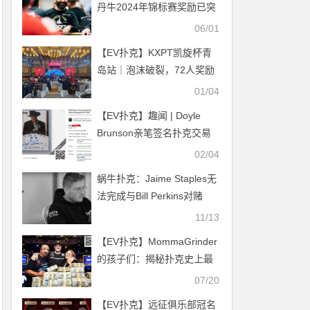
丹牛2024年锦标赛奖励已突
破100W刀！连Phil Ivey都望
06/01
尘莫及
【EV扑克】KXPT凯旋杯青
岛站｜泡沫破裂，72人奖励
圈大门敞开，娄伟杰219万
01/04
记分领衔36挺进DAY3
【EV扑克】趣闻 | Doyle
Brunson亲笔签名扑克交易
卡以1603美元高价成交
02/04
蜗牛扑克：Jaime Staples无
法完成与Bill Perkins对赌
11/13
【EV扑克】MommaGrinder
的孩子们：揭秘扑克史上最
成功的兄弟连
07/20
【EV扑克】远征俱乐部冠名