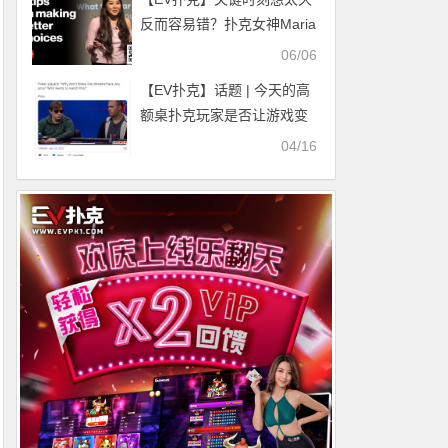
反而容易错？扑克女神Maria
Ho发表TEDx演讲
06/06
【EV扑克】话题 | 今天的高
额桌扑克玩家是否让游戏变
得无聊？
04/16