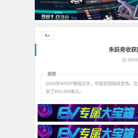
A+
朱跃奇收获
201
摘要
2018年WSOP赛程过半，中国军团陆续登场。
到了655,969美元。