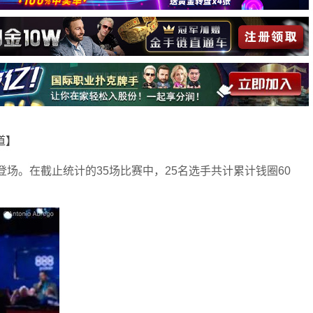
报道】
续登场。在截止统计的35场比赛中，25名选手共计累计钱圈60