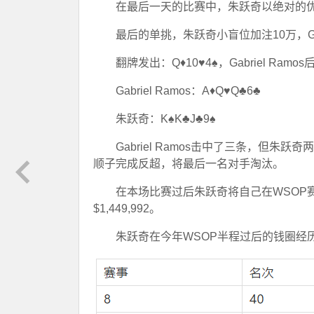
在最后一天的比赛中，朱跃奇以绝对的优势领
最后的单挑，朱跃奇小盲位加注10万，Gab
翻牌发出：Q♦10♥4♠，Gabriel Ra
Gabriel Ramos：A♦Q♥Q♣6♣
朱跃奇：K♠K♣J♣9♠
Gabriel Ramos击中了三条，但
顺子完成反超，将最后一名对手淘汰。
在本场比赛过后朱跃奇将自己在WSOP
$1,449,992。
朱跃奇在今年WSOP半程过后的钱圈经