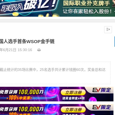
国人选手首条WSOP金手链
8年6月21日
15:30:16
在截止统计的35场比赛中，25名选手共计累计钱圈60次，奖金总和达