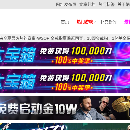
网址发布页
文章归档
热门标签
关于蜗
首页
热门游戏
扑克新闻
最
来今夏最火热的赛事-WSOP 金戒指夏季巡回赛，18颗金戒指，1亿美金