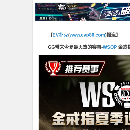
【
EV扑克
(
www.evp86.com
)报道】
GG带来今夏最火热的赛事-
WSOP
金戒