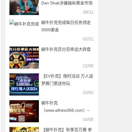
Dan Shak涉嫌操纵黄金市场
被CFTC起诉
08/11
蜗牛扑克完成每日任务领走
3000美金
02/21
蜗牛扑克百分百幸运大转盘
12/09
【EV扑克】限时活动 万人追
梦赛门票送你玩
10/02
蜗牛扑克
（www.allnew366.com）–
国庆天天乐，游戏不间断
10/08
【蜗牛扑克】秋季百万赛 参