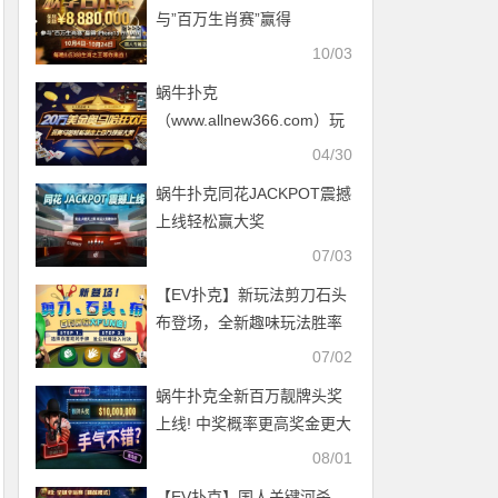
与”百万生肖赛”赢得
iPhone13 Pro Max!
10/03
蜗牛扑克
（www.allnew366.com）玩
奥马哈轻松领走20万美金现
04/30
金大奖
蜗牛扑克同花JACKPOT震撼
上线轻松赢大奖
07/03
【EV扑克】新玩法剪刀石头
布登场，全新趣味玩法胜率
大提升！
07/02
蜗牛扑克全新百万靓牌头奖
上线! 中奖概率更高奖金更大
~
08/01
【EV扑克】国人关键河杀，