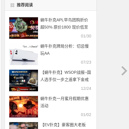
推荐阅读
蜗牛扑克APL早鸟团购折价
超50% 原价1800 现价低至
888
01/30
蜗牛扑克牌局分析：切忌慢
玩AA
07/23
【蜗牛扑克】WSOP战报~国
人选手仅一步之遥拿下金戒
指 完美收割对手 勇夺亚军殊
12/24
荣 巨人赛火爆来袭！
蜗牛扑克一月蜜月假期优惠
活动
01/02
【EV扑克】豪客圈大老板