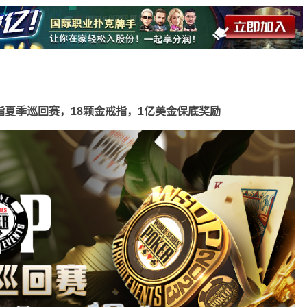
指夏季巡回赛，18颗金戒指，1亿美金保底奖励