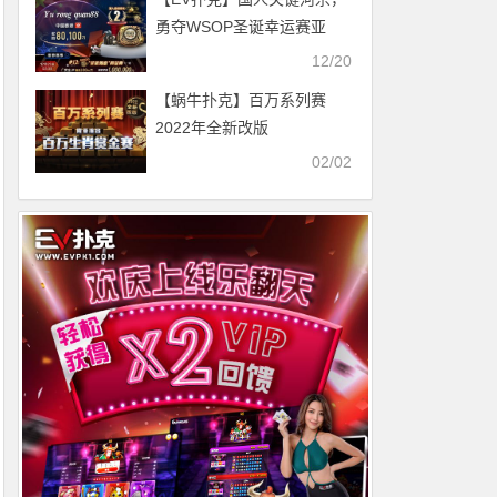
勇夺WSOP圣诞幸运赛亚
军！赏金JP巨人赛百万保底
12/20
热闹登场
【蜗牛扑克】百万系列赛
2022年全新改版
02/02