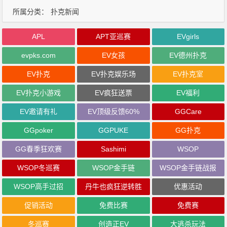
所属分类：
扑克新闻
APL
APT亚巡赛
EVgirls
evpks.com
EV女孩
EV德州扑克
EV扑克
EV扑克娱乐场
EV扑克室
EV扑克小游戏
EV疯狂送票
EV福利
EV邀请有礼
EV顶级反馈60%
GGCare
GGpoker
GGPUKE
GG扑克
GG春季狂欢赛
Sashimi
WSOP
WSOP冬巡赛
WSOP金手链
WSOP金手链战报
WSOP高手过招
丹牛也疯狂逆转胜
优惠活动
促销活动
免费比赛
免费赛
冬巡赛
创造正EV
大逃杀玩法