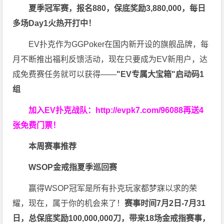
夏季冠军赛，报名880，保底奖励3,880,000，每日
多场Day1火热开打中！
EV扑克作为GGPoker在国内新开设的旗舰品牌，每
月不断推出福利反馈活动，现在只要成为EV新用户，达
成免费赛任务就可以获得——
"EV专属大宝箱"启动码1
组
加入EV扑克战队：
http://evpk7.com/96088
再送4
张免费门票！
本周赛事推荐
WSOP金戒指夏季巡回赛
赢得WSOP冠军是所有扑克玩家都梦寐以求的荣
耀，现在，属于你的机会来了！
赛事时间
7月2日-7月31
日，
总保底奖励100,000,000刀
，带来18场金戒指赛事，