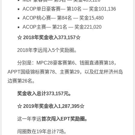
ACOP单日豪客赛— 第10名 — 奖金101,136
ACOP桃心赛— 第84名 — 奖金15,480
ACOP主赛— 第21名 — 奖金221,020
☆
2018
年奖金收入
373,157
☆
2018年李远闯入5个奖励圈。
分别是：MPC28豪客赛第6、钱圈直通赛第18，
APPT国级锦标赛第78、主赛第29，以及红龙杯济州岛
边赛第26名。
奖金收入总计
373,157
元。
☆
2019
年奖金收入
1,287,395
☆
这一年李远
首次闯入
EPT
奖励圈。
闯圈数在19年总计7场。