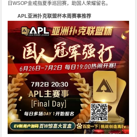
日WSOP金戒指夏季巡回赛，助国人荣耀留名。
APL亚洲扑克联盟杯
本周赛事推荐