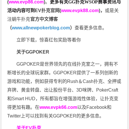
(
www.evp86.com
)
。
更多有关GG扑克WSOP
赛事资讯与
活动内容可到
EV扑克官网(
www.evpk88.com
)
，
或是关
注蜗牛扑克
官方中文博客
（
www.allnewpokerblog.com
）
查看更多信息。
立即下载，惊喜红包奖励等着你
关于GGPOKER
GGPOKER是世界领先的在线扑克室之一，拥有不
断增长的全球玩家群。GGPOKER提供了一系列创新的
游戏和功能，例如获得专利的Rush＆Cash扑克、全押或
弃牌、黄金转盘、出让股份平台、3D咪牌、PokerCraft
和Smart HUD，所有都旨在增强游戏性体验，让扑克变
得更加有趣。在
www.evpk66.com
以及Facebook和
Twitter上可以找到有关GGPOKER的更多信息。
关于EV扑克