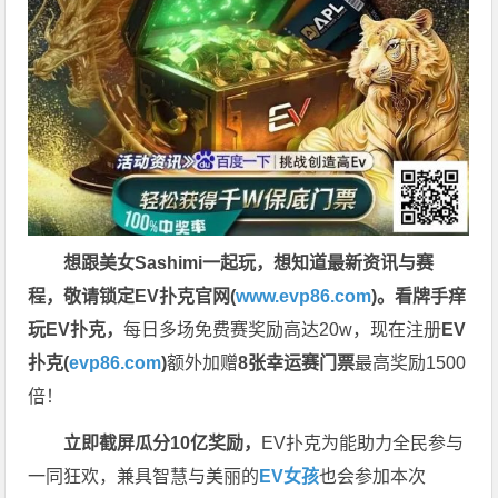
想跟美女Sashimi一起玩，
想知道最新资讯与赛
程，
敬请锁定EV扑克官网(
www.evp86.com
)。
看牌手痒
玩EV扑克，
每日多场免费赛奖励高达20w，现在注册
EV
扑克(
evp86.com
)
额外加赠
8张幸运赛门票
最高奖励1500
倍！
立即截屏瓜分10亿奖励，
EV扑克为能助力全民参与
一同狂欢，兼具智慧与美丽的
EV女孩
也会参加本次