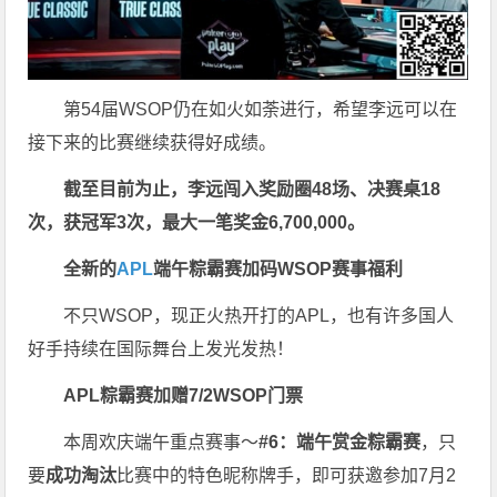
第54届WSOP仍在如火如荼进行，希望李远可以在
接下来的比赛继续获得好成绩。
截至目前为止，李远闯入奖励圈48场、决赛桌18
次，获冠军3次，最大一笔奖金6,700,000。
全新的
APL
端午粽霸赛加码WSOP赛事福利
不只WSOP，现正火热开打的APL，也有许多国人
好手持续在国际舞台上发光发热！
APL粽霸赛加赠7/2WSOP门票
本周欢庆端午重点赛事～
#6：端午赏金粽霸赛
，只
要
成功淘汰
比赛中的特色昵称牌手，即可获邀参加7月2