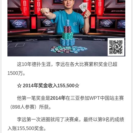
这10年德扑生涯，李远在各大比赛累积奖金已超
1500万。
☆
2014
年奖金收入
155,500
☆
他第一笔奖金是
2014
年
在三亚参加WPT中国站主赛
（898人参赛）所获。
李远第一次进圈就闯了决赛桌，最终以第9名的成绩
入账155,500奖金。