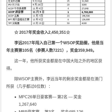
☆
2017
年奖金收入
2,450,351
☆
李远
2017
年闯入自己第一个
WSOP
奖励圈，他是当
年主赛第
105
名（参赛人数
7221
），奖金
359,949
。
这一年，他所获奖金都是在中国大陆之外的地区获
得。
除WSOP主赛外，李远当年的剩余奖金都是在澳门
所获（几乎都过6位数）：
MPC26单日豪客赛— 第2名 — 奖金
1,267,640
MBP豪客赛— 第3名 — 奖金485,126