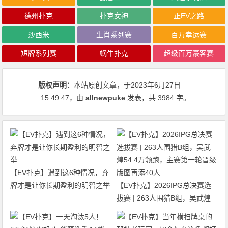
德州扑克
扑克女神
正EV之路
沙西米
生肖系列赛
百万幸运赛
短牌系列赛
蜗牛扑克
超级百万豪客赛
版权声明：
本站原创文章，于2023年6月27日
15:49:47
，由
allnewpuke
发表，共 3984 字。
【EV扑克】遇到这6种情况，弃
牌才是让你长期盈利的明智之举
【EV扑克】2026IPG总决赛选
拔赛 | 263人围猎B组，吴武煌
54.4万领跑，主赛第一轮晋级版
图再添40人