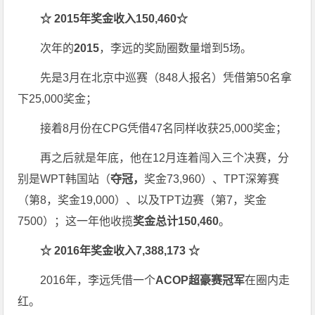
☆
2015
年奖金收入
150,460
☆
次年的
2015
，李远的奖励圈数量增到5场。
先是3月在北京中巡赛（848人报名）凭借第50名拿
下25,000奖金；
接着8月份在CPG凭借47名同样收获25,000奖金；
再之后就是年底，他在12月连着闯入三个决赛，分
别是WPT韩国站（
夺冠，
奖金73,960）、TPT深筹赛
（第8，奖金19,000）、以及TPT边赛（第7，奖金
7500）；这一年他收揽
奖金总计
150,460
。
☆
2016
年奖金收入
7,388,173
☆
2016年，李远凭借一个
ACOP
超豪赛冠军
在圈内走
红。