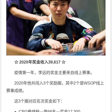
☆
2020
年奖金收入
39,617
☆
疫情第一年，李远的奖金主要来自线上赛事。
2020年他共闯入3个奖励圈，其中2个是WSOP线上
赛事成绩。
这3个圈对应名次奖金如下：
CPG鹿城杯—第68名—奖金17,300