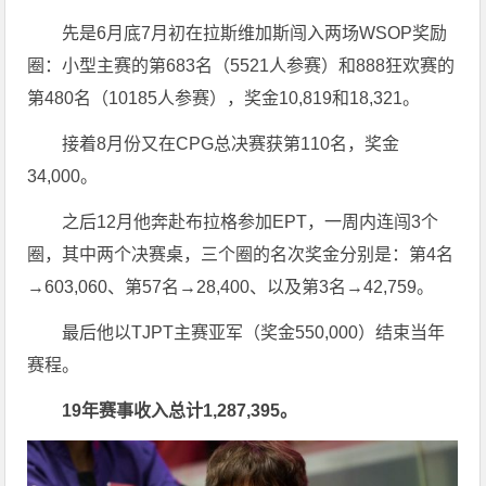
先是6月底7月初在拉斯维加斯闯入两场WSOP奖励
圈：小型主赛的第683名（5521人参赛）和888狂欢赛的
第480名（10185人参赛），奖金10,819和18,321。
接着8月份又在CPG总决赛获第110名，奖金
34,000。
之后12月他奔赴布拉格参加EPT，一周内连闯3个
圈，其中两个决赛桌，三个圈的名次奖金分别是：第4名
→603,060、第57名→28,400、以及第3名→42,759。
最后他以TJPT主赛亚军（奖金550,000）结束当年
赛程。
19
年赛事收入总计
1,287,395
。