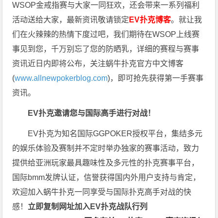
WSOP金戒指赛与大家一同狂欢，还会带来一系列福利
活动送给大家，最新资讯敬请锁定
EV扑克博客
。
就让我
们在火辣辣的热情下度过吧，我们期待在WSOP上线赛
事见到您，千万别忘了您的防晒乳，详细的赛程与赛事
资讯近日内即将公布，关注蜗牛扑克官方中文博客
(
www.allnewpokerblog.com
)，即可抢先获得第一手赛事
资讯。
EV扑克邀请您与国际高手进行对战！
EV扑克为知名国际GGPOKER授权平台，集结多元
的娱乐体验及赛制并不定时举办独家的赛事活动，致力
提供给亚洲玩家最具趣味性及多元性的扑克赛事平台，
国际bmm发牌认证，信誉获得国内外用户支持与肯定，
欢迎加入蜗牛扑克一同享受与国际扑克高手对战的快
感！
立即复制网址加入EV扑克战队行列