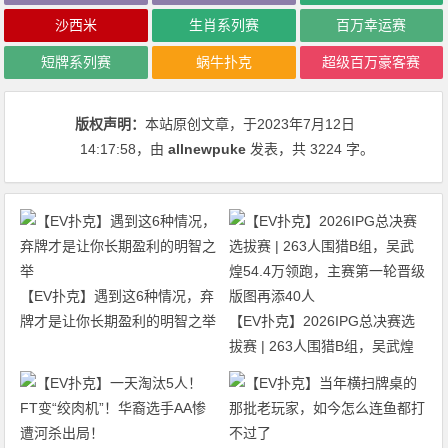
沙西米
生肖系列赛
百万幸运赛
短牌系列赛
蜗牛扑克
超级百万豪客赛
版权声明：
本站原创文章，于2023年7月12日
14:17:58
，由
allnewpuke
发表，共 3224 字。
【EV扑克】遇到这6种情况，弃
牌才是让你长期盈利的明智之举
【EV扑克】2026IPG总决赛选
拔赛 | 263人围猎B组，吴武煌
54.4万领跑，主赛第一轮晋级版
图再添40人