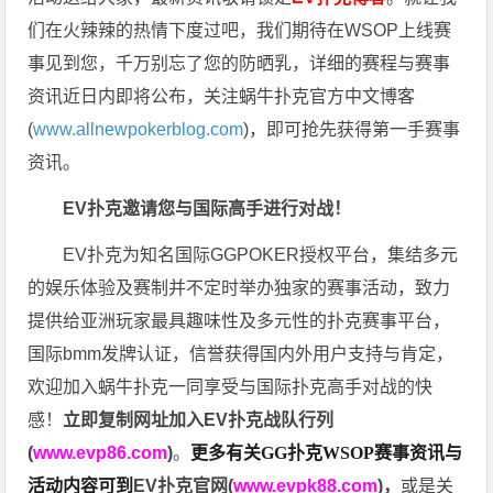
们在火辣辣的热情下度过吧，我们期待在WSOP上线赛
事见到您，千万别忘了您的防晒乳，详细的赛程与赛事
资讯近日内即将公布，关注蜗牛扑克官方中文博客
(
www.allnewpokerblog.com
)，即可抢先获得第一手赛事
资讯。
EV扑克邀请您与国际高手进行对战！
EV扑克为知名国际GGPOKER授权平台，集结多元
的娱乐体验及赛制并不定时举办独家的赛事活动，致力
提供给亚洲玩家最具趣味性及多元性的扑克赛事平台，
国际bmm发牌认证，信誉获得国内外用户支持与肯定，
欢迎加入蜗牛扑克一同享受与国际扑克高手对战的快
感！
立即复制网址加入EV扑克战队行列
(
www.evp86.com
)
。
更多有关GG扑克WSOP
赛事资讯与
活动内容可到
EV扑克官网(
www.evpk88.com
)
，
或是关