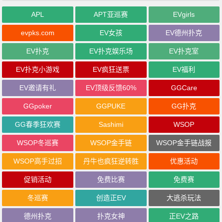
APL
APT亚巡赛
EVgirls
evpks.com
EV女孩
EV德州扑克
EV扑克
EV扑克娱乐场
EV扑克室
EV扑克小游戏
EV疯狂送票
EV福利
EV邀请有礼
EV顶级反馈60%
GGCare
GGpoker
GGPUKE
GG扑克
GG春季狂欢赛
Sashimi
WSOP
WSOP冬巡赛
WSOP金手链
WSOP金手链战报
WSOP高手过招
丹牛也疯狂逆转胜
优惠活动
促销活动
免费比赛
免费赛
冬巡赛
创造正EV
大逃杀玩法
德州扑克
扑克女神
正EV之路