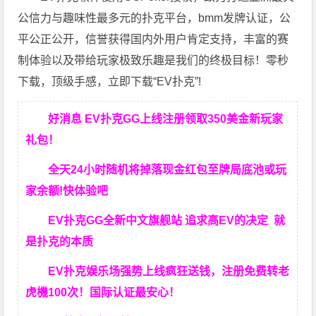
公信力与趣味性最多元的扑克平台，bmm发牌认证，公
平公正公开，信誉获得国内外用户肯定支持，丰富的赛
制体验以及带给玩家极致乐趣是我们的终极目标！零秒
下载，顶级手感，立即下载“EV扑克”!
好消息 EV扑克GG上线注册领取350美金新玩家
礼包！
全天24小时随机将掉落现金红包至牌局底池或玩
家余额!快体验吧
EV扑克GG
全新中文旗舰站
追求高EV
的决定
就
是扑克的本质
EV扑克娱乐场强势上线疯狂送钱，注册免费转老
虎機100次！国际认证最安心！