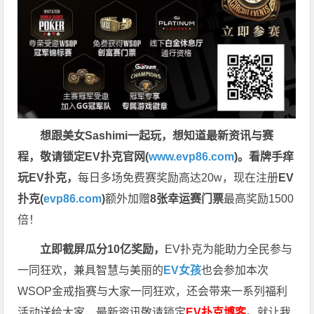
想跟美女Sashimi一起玩，
想知道最新资讯与赛
程，
敬请锁定EV扑克官网(
www.evp86.com
)。
看牌手痒
玩EV扑克，
每日多场免费赛奖励高达20w，现在注册
EV
扑克(
evp86.com
)
额外加赠
8张幸运赛门票
最高奖励1500
倍！
立即截屏瓜分10亿奖励，
EV扑克为能助力全民参与
一同狂欢，兼具智慧与美丽的
EV女孩
也会参加本次
WSOP金戒指赛与大家一同狂欢，还会带来一系列福利
活动送给大家，最新资讯敬请锁定
EV扑克博客
。
就让我