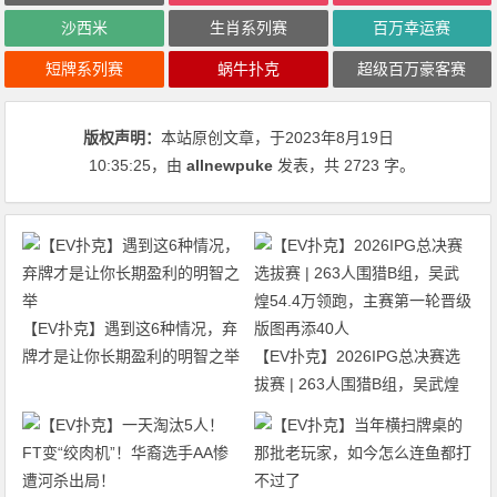
沙西米
生肖系列赛
百万幸运赛
短牌系列赛
蜗牛扑克
超级百万豪客赛
版权声明：
本站原创文章，于2023年8月19日
10:35:25
，由
allnewpuke
发表，共 2723 字。
【EV扑克】遇到这6种情况，弃
牌才是让你长期盈利的明智之举
【EV扑克】2026IPG总决赛选
拔赛 | 263人围猎B组，吴武煌
54.4万领跑，主赛第一轮晋级版
图再添40人