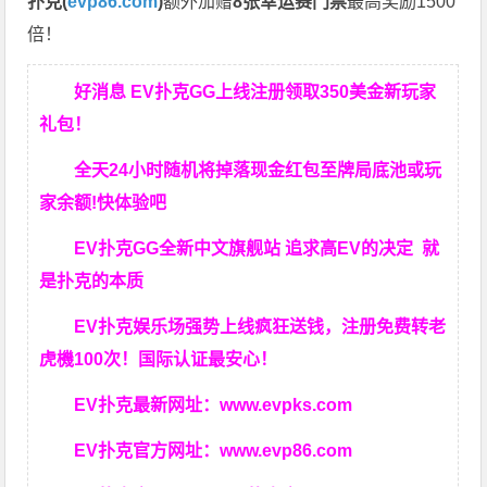
扑克(
evp86.com
)
额外加赠
8张幸运赛门票
最高奖励1500
倍！
好消息 EV扑克GG上线注册领取350美金新玩家
礼包！
全天24小时随机将掉落现金红包至牌局底池或玩
家余额!快体验吧
EV扑克GG
全新中文旗舰站
追求高EV
的决定
就
是扑克的本质
EV扑克娱乐场强势上线疯狂送钱，注册免费转老
虎機100次！国际认证最安心！
EV扑克最新网址：
www.evpks.com
EV扑克官方网址：
www.evp86.com