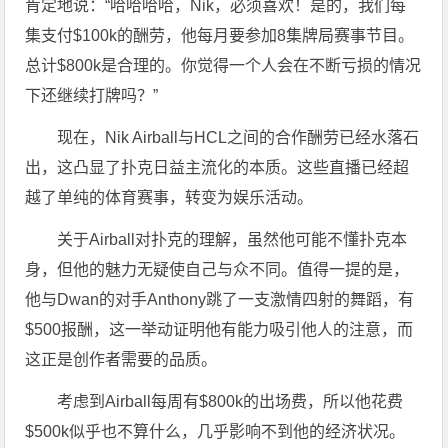
肯定地说：“哈哈哈哈，Nik，必须喜欢！是的，我们每
集支付$100k的酬劳，他每月要参加8集牌局赛事节目。
总计$800k是合理的。你觉得一个人会在不断亏损的情况
下还继续打牌吗？”
现在，Nik Airball与HCL之间的合作酬劳已经水落石
出，这凸显了扑克日益主流化的本质。这些直播已经超
越了单纯的体育赛事，转变为娱乐活动。
关于Airball对扑克的理解，虽然他可能不懂扑克本
身，但他的魅力无疑使自己与众不同。值得一提的是，
他与Dwan的对手Anthony跳了一支激情四射的舞蹈，有
$500报酬，这一举动证明他有能力吸引他人的注意，而
这正是创作者需要的品质。
考虑到Airball每周有$800k的出场费，所以他花费
$500k似乎也不算什么，几乎影响不到他的经济状况。