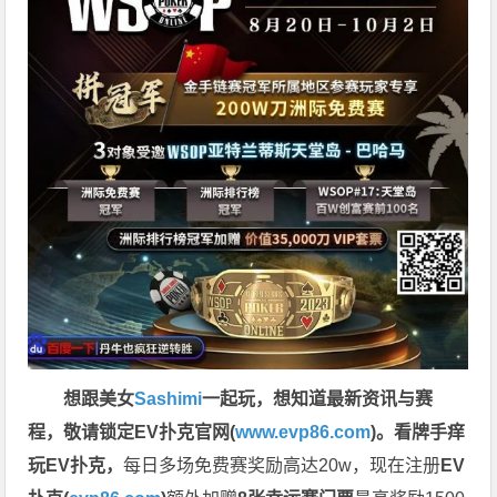
想跟美女
Sashimi
一起玩，
想知道最新资讯与赛
程，
敬请锁定EV扑克官网(
www.evp86.com
)。
看牌手痒
玩EV扑克，
每日多场免费赛奖励高达20w，现在注册
EV