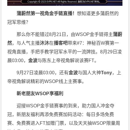
蒲蔚然第一视角金手链直播
！
想知道更多蒲蔚然的
冠军思维？
那么你不能错过8月21日，
由WSOP金手链得主
蒲蔚
然
，与人气主播
沐沐
在
播客吧
带来#7：神秘百W赛第一
视角直播，手把手教学冠军水平的一流牌技。8月29日凌
晨03:00，
金波
与陈东上帝视角解说该赛FT。
9月27日凌晨03:00，还有
金波
与国人大神
Tony
，上
帝视角解说精彩的WSOP线上主赛事。
新老朋友WSOP享福利
迎接WSOP金手链赛事的到来，助力国人冲金夺
冠，新朋友福利再添免费赛加码活动：每日多场免费
赛、免费赛进入FT加赠门票，以及天天抽WSOP限量周