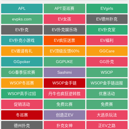
APL
APT亚巡赛
EVgirls
evpks.com
EV女孩
EV德州扑克
EV扑克
EV扑克娱乐场
EV扑克室
EV扑克小游戏
EV疯狂送票
EV福利
EV邀请有礼
EV顶级反馈60%
GGCare
GGpoker
GGPUKE
GG扑克
GG春季狂欢赛
Sashimi
WSOP
WSOP冬巡赛
WSOP金手链
WSOP金手链战报
WSOP高手过招
丹牛也疯狂逆转胜
优惠活动
促销活动
免费比赛
免费赛
冬巡赛
创造正EV
大逃杀玩法
德州扑克
扑克女神
正EV之路