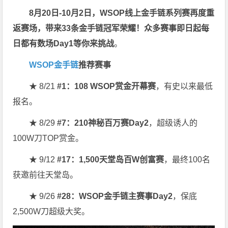
8月20日-10月2日，
WSOP线上金手链系列赛再度重
返赛场
，带来33条金手链冠军荣耀！众多赛事即日起每
日都有数场Day1等你来挑战
。
WSOP金手链
推荐赛事
★ 8/21
#1：108 WSOP赏金开幕赛
，有史以来最低
报名。
★ 8/29
#7：210神秘百万赛Day2
，超级诱人的
100W刀TOP赏金。
★ 9/12
#17：1,500天堂岛百W创富赛
，最终100名
获邀前往天堂岛。
★ 9/26
#28：WSOP金手链主赛事Day2
，保底
2,500W刀超级大奖。