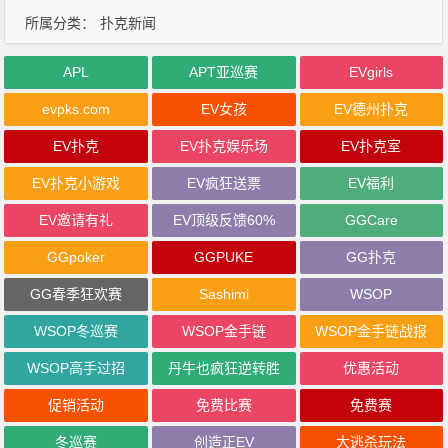
所属分类：
扑克新闻
APL
APT亚巡赛
EVgirls
evpks.com
EV女孩
EV德州扑克
EV扑克
EV扑克娱乐场
EV扑克室
EV扑克小游戏
EV疯狂送票
EV福利
EV邀请有礼
EV顶级反馈60%
GGCare
GGpoker
GGPUKE
GG扑克
GG春季狂欢赛
Sashimi
WSOP
WSOP冬巡赛
WSOP金手链
WSOP金手链战报
WSOP高手过招
丹牛也疯狂逆转胜
优惠活动
促销活动
免费比赛
免费赛
冬巡赛
创造正EV
大逃杀玩法