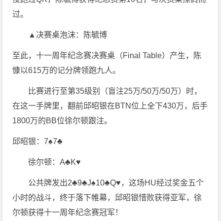
过。
▲决赛桌泡沫：陈毓博
至此，十一周年纪念赛决赛桌（Final Table）产生，陈
慷以615万的记分牌领跑九人。
比赛进行至第35级别（盲注25万/50万/50万）时，
在这一手牌里，翻前邱昭银在BTN位上全下430万，后手
1800万的BB位徐尔顿跟注。
邱昭银：7♠7♣
徐尔顿：A♣K♥
公共牌发出2♣9♣J♠10♣Q♥，这场HU经过奖金五个
小时的战斗，终于落下帷幕，邱昭银惜败获得亚军，徐
尔顿获得十一周年纪念赛冠军！