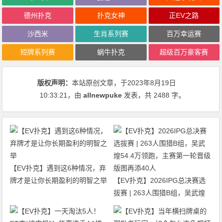
德州扑克
扑克女神
正EV之路
沙西米
生肖系列赛
百万幸运赛
短牌系列赛
蜗牛扑克
超级百万豪客赛
版权声明：
本站原创文章，于2023年8月19日
10:33:21
，由
allnewpuke
发表，共 2488 字。
【EV扑克】遇到这6种情况，弃
牌才是让你长期盈利的明智之举
【EV扑克】2026IPG总决赛选
拔赛 | 263人围猎B组，吴武煌
54.4万领跑，主赛第一轮晋级版
图再添40人