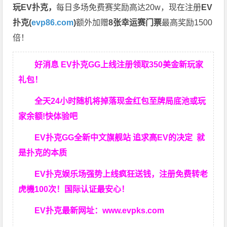
玩EV扑克，
每日多场免费赛奖励高达20w，现在注册
EV
扑克(
evp86.com
)
额外加赠
8张幸运赛门票
最高奖励1500
倍！
好消息 EV扑克GG上线注册领取350美金新玩家
礼包！
全天24小时随机将掉落现金红包至牌局底池或玩
家余额!快体验吧
EV扑克GG
全新中文旗舰站
追求高EV
的决定
就
是扑克的本质
EV扑克娱乐场强势上线疯狂送钱，注册免费转老
虎機100次！国际认证最安心！
EV扑克最新网址：
www.evpks.com