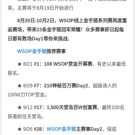
束。主赛将于8月19日开始进行
8月20日-10月2日，
WSOP线上金手链系列赛再度重
返赛场
，带来33条金手链冠军荣耀！众多赛事即日起每
日都有数场Day1等你来挑战
。
WSOP金手链
推荐赛事
★ 8/21
#1：108 WSOP赏金开幕赛
，有史以来最低
报名。
★ 8/29
#7：210神秘百万赛Day2
，超级诱人的
100W刀TOP赏金。
★ 9/12
#17：1,500天堂岛百W创富赛
，最终100名
获邀前往天堂岛。
★ 9/26
#28：
WSOP金手链
主赛事Day2
，保底