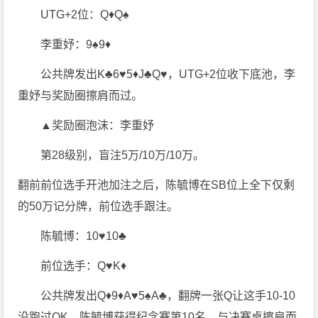
UTG+2位：Q♦Q♠
李重妤：9♠9♦
公共牌发出K♣6♥5♦J♣Q♥，UTG+2位收下底池，李
重妤与奖励圈擦肩而过。
▲奖励圈泡沫：李重妤
第28级别，盲注5万/10万/10万。
翻前前位选手开池加注之后，陈毓博在SB位上全下仅剩
的50万记分牌，前位选手跟注。
陈毓博：10♥10♣
前位选手：Q♥K♦
公共牌发出Q♦9♦A♥5♠A♣，翻牌一张Q让这手10-10
没跑过QK，陈毓博获得纪念赛第10名，与决赛桌擦肩而