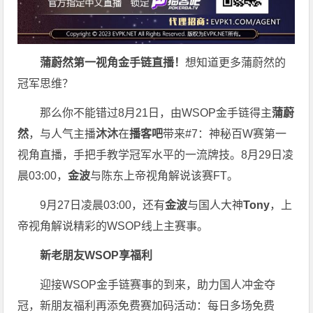
蒲蔚然第一视角金手链直播
！
想知道更多蒲蔚然的
冠军思维？
那么你不能错过8月21日，
由WSOP金手链得主
蒲蔚
然
，与人气主播
沐沐
在
播客吧
带来#7：神秘百W赛第一
视角直播，手把手教学冠军水平的一流牌技。8月29日凌
晨03:00，
金波
与陈东上帝视角解说该赛FT。
9月27日凌晨03:00，还有
金波
与国人大神
Tony
，上
帝视角解说精彩的WSOP线上主赛事。
新老朋友WSOP享福利
迎接WSOP金手链赛事的到来，助力国人冲金夺
冠，新朋友福利再添免费赛加码活动：每日多场免费