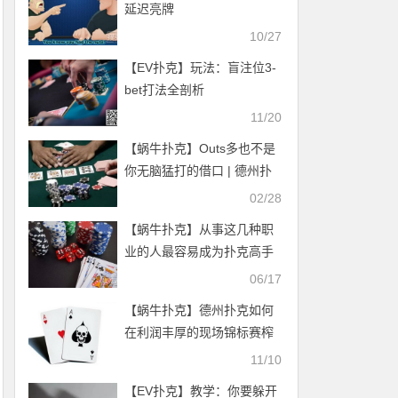
延迟亮牌
10/27
【EV扑克】玩法：盲注位3-
bet打法全剖析
11/20
【蜗牛扑克】Outs多也不是
你无脑猛打的借口 | 德州扑
克牌局解读
02/28
【蜗牛扑克】从事这几种职
业的人最容易成为扑克高手
06/17
【蜗牛扑克】德州扑克如何
在利润丰厚的现场锦标赛榨
取最大价值
11/10
【EV扑克】教学：你要躲开