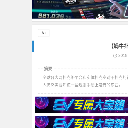
A+
【蜗牛扑
201
摘要
全球各大网扑克络平台和实体扑克室对于扑克的
人仍然需要知道一些规则手册上没有的东西。