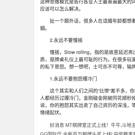
这种思维模式是各行各业人士最普遍最大的
应该可以怎么解决。
扯一个题外话，很多人在适婚年龄都想
姻。
2.永远不要慢摇
慢摇，Slow rolling，指的是故
质，是牌桌礼仪上最可耻的行为。在很多玩
的私下恩怨。想一想吧，士可杀不可辱，输
1.永远不要抱怨爆冷门
这个其实和人们之间的“比惨”差不多，
人都经历过爆冷门，金刚碰金刚被同花顺秒
说，你的抱怨其实出卖了自己资历的深浅，
情绪起伏。
好消息 MT棋牌室正式上线！牛牛,斗地主
GG国际厅 全新百万靓牌头奖上线! 中奖概率