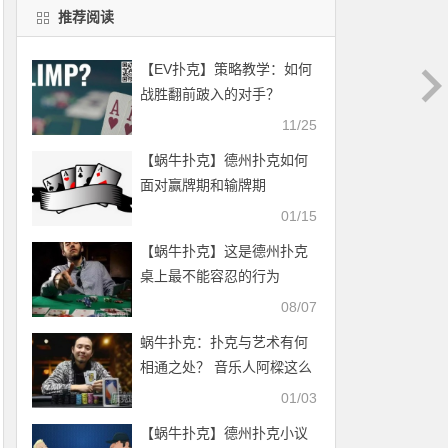
推荐阅读
【EV扑克】策略教学：如何
战胜翻前跛入的对手？
11/25
【蜗牛扑克】德州扑克如何
面对赢牌期和输牌期
01/15
【蜗牛扑克】这是德州扑克
桌上最不能容忍的行为
08/07
蜗牛扑克：扑克与艺术有何
相通之处？ 音乐人阿樑这么
说
01/03
【蜗牛扑克】德州扑克小议