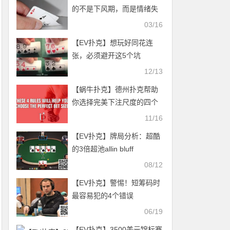
的不是下风期，而是情绪失
控
03/16
【EV扑克】想玩好同花连
张，必须避开这5个坑
12/13
【蜗牛扑克】德州扑克帮助
你选择完美下注尺度的四个
法则
11/16
【EV扑克】牌局分析：超酷
的3倍超池allin bluff
08/12
【EV扑克】警惕！短筹码时
最容易犯的4个错误
06/19
【EV扑克】3500美元锦标赛