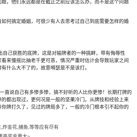
问题，他们永远都是在截止之前应该怎么办，而不是这个问题
着如何搞定婚姻，可很少有人去思考过自己到底需要怎样的婚
意延迟亮出自己获胜的底牌，这是对输牌者的一种挑衅，带有侮辱性
家看来慢摇比抽老千更可恶，情况严重时估计会导致玩家之间
牌有什么大不了的，故意嘚瑟是不是该打。
你一直说自己有多惨多惨，搞不好听的人比你更惨！长期打牌的
掉的都出现过，更何况是一般的坚果冷门。从牌技和经验上来
等你牌打久了，见过的牌局多了，一般的冷门根本引不起你的
,炸金花,捕鱼,等等应有尽有
更高奖金更大~