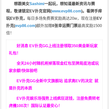
想跟美女
Sashimi
一起玩，
想知道最新资讯与赛
程，
敬请锁定EV扑克官网(
www.evp86.com
)。
看牌手痒
玩EV扑克，
每日多场免费赛奖励高达20w，现在注册
EV
扑克(
evp86.com
)
额外加赠
8张幸运赛门票
最高奖励1500
倍！
好消息 EV扑克GG上线注册领取350美金新玩家
礼包！
全天24小时随机将掉落现金红包至牌局底池或玩
家余额!快体验吧
EV扑克GG
全新中文旗舰站
追求高EV
的决定
就
是扑克的本质
EV扑克娱乐场强势上线疯狂送钱，注册免费转老
虎機100次！国际认证最安心！