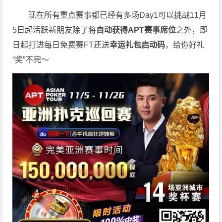
现在所有重点赛事都已经有多场Day1可以挑战11月
5日起活跃新朋友除了将
自
动获得APT赛事席位
之外，即
日起打进每日免费赛FT还送
幸运礼包启动码
，给你好礼
“奖”不完～