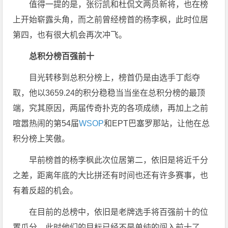
值得一提的是，张衍凯和杜侃文两员新将，也在榜
上开始崭露头角，而之前曾经榜首的杨李枫，此时位居
第四，也有很大机会再次冲飞。
总积分榜百强前十
目光转移到总积分榜上，榜首仍是由选手丁彪夺
取，他以3659.24的积分稳稳当当坐在总积分榜的最顶
端，究其原因，两届传奇扑克的各项成绩，再加上之前
喧嚣热闹的第54届
WSOP
和EPT巴塞罗那站，让他在总
积分榜上笑傲。
早前榜首的杨李枫此次位居第二，依旧是将近千分
之差，距离年底的大比拼还有时间也还有许多赛事，也
有着反超的机会。
在目前的总榜中，依旧是老牌选手将百强前十的位
置瓜分，此时他们的目标已经不是单纯的闯入前十了，