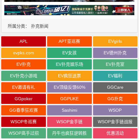
所属分类：
扑克新闻
APL
APT亚巡赛
EVgirls
evpks.com
EV女孩
EV德州扑克
EV扑克
EV扑克娱乐场
EV扑克室
EV扑克小游戏
EV疯狂送票
EV福利
EV邀请有礼
EV顶级反馈60%
GGCare
GGpoker
GGPUKE
GG扑克
GG春季狂欢赛
Sashimi
WSOP
WSOP冬巡赛
WSOP金手链
WSOP金手链战报
WSOP高手过招
丹牛也疯狂逆转胜
优惠活动