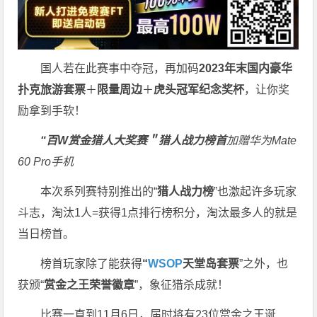
国人若在此赛事中夺冠，再加码
2023年末国内豪华
扑克旅游套票
＋
限量周边
＋
虎头冠军纪念奖杯
，让你奖
励拿到手软！
“百W赏金猎人大奖赛＂
猎人战力榜首
加赠华为Mate
60 Pro手机
本次系列赛特别推出的“
猎人战力榜
”也激起许多玩家
斗志，淘汰1人=获得1点排行榜积分，淘汰最多人的就是
当日榜首。
榜首玩家除了能获得
“
WSOP
天堂岛套票
”之外，也
获颁“
赏金之王荣誉徽章
”，象征猎杀成就！
比赛一直到11月6日，届时将有23位赏金之王诞