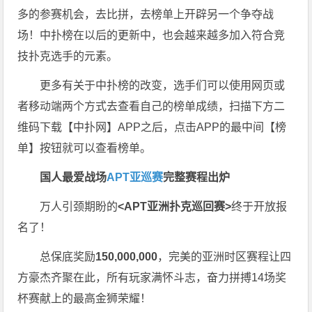
多的参赛机会，去比拼，去榜单上开辟另一个争夺战
场！中扑榜在以后的更新中，也会越来越多加入符合竞
技扑克选手的元素。
更多有关于中扑榜的改变，选手们可以使用网页或
者移动端两个方式去查看自己的榜单成绩，扫描下方二
维码下载【中扑网】APP之后，点击APP的最中间【榜
单】按钮就可以查看榜单。
国人最爱战场
APT亚巡赛
完整赛程出炉
万人引颈期盼的
<APT亚洲扑克巡回赛>
终于开放报
名了！
总保底奖励
150,000,000
，完美的亚洲时区赛程让四
方豪杰齐聚在此，所有玩家满怀斗志，奋力拼搏14场奖
杯赛献上的最高金狮荣耀！