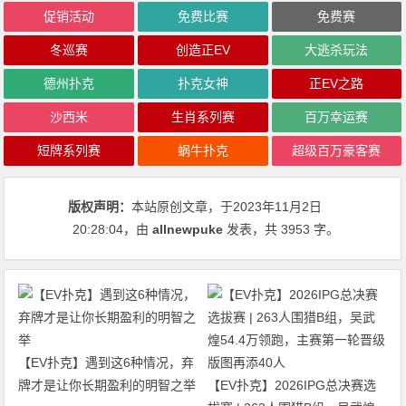
促销活动
免费比赛
免费赛
冬巡赛
创造正EV
大逃杀玩法
德州扑克
扑克女神
正EV之路
沙西米
生肖系列赛
百万幸运赛
短牌系列赛
蜗牛扑克
超级百万豪客赛
版权声明：
本站原创文章，于2023年11月2日
20:28:04
，由
allnewpuke
发表，共 3953 字。
【EV扑克】遇到这6种情况，弃
牌才是让你长期盈利的明智之举
【EV扑克】2026IPG总决赛选