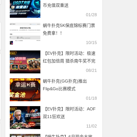
币充值双重送
01/28
蜗牛扑克5K保底锦标赛门票
免费拿！！
10/15
【EV扑克】限时活动：极速
红包加倍周 猎杀南牛奖不完
最高奖励WSOP线上主赛事
08/21
门票
蜗牛扑克(GG扑克)推出
Flip&Go比赛模式
01/18
【EV扑克】限时活动：AOF
双11狂欢送
11/02
【蜗牛扑克】6月现金大放