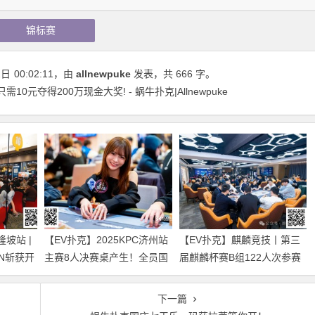
锦标赛
2日
00:02:11
，由
allnewpuke
发表，共 666 字。
0元夺得200万现金大奖! - 蜗牛扑克|Allnewpuke
隆坡站 |
【EV扑克】2025KPC济州站
【EV扑克】麒麟竞技丨第三
AN斩获开
主赛8人决赛桌产生！全员国
届麒麟杯赛B组122人次参赛
凯获第5名
人同台竞技争头名！Rene
选手飞飞以329000记分牌领
van Krevelen二度加冕超豪短
衔27人晋级
下一篇
牌赛冠军！