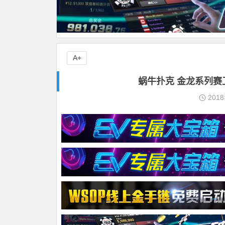
A+
蜗牛扑克 金龙系列赛卫
201