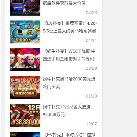
据库软件获取最大价值
07/28
【EV扑克】推荐赛事：4/20-
5/5史上最大的奥马哈系列赛
$1000万总保底！
04/14
【蜗牛扑克】WSOP战报 中
国选手用金刚把对手的筹码
都带走，最强迷你主赛事百
12/29
万开打！
蜗牛扑克奥马哈2000美元爆
冷门头奖
01/29
蜗牛扑克12月现金大放送,
¥3,888万元！
12/07
【EV扑克】限时活动：虚拟