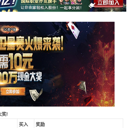
奖!
买入
奖励