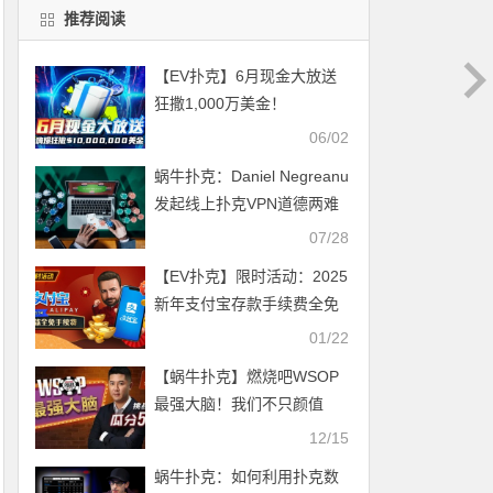
推荐阅读
【EV扑克】6月现金大放送
狂撒1,000万美金！
06/02
蜗牛扑克：Daniel Negreanu
发起线上扑克VPN道德两难
讨论
07/28
【EV扑克】限时活动：2025
新年支付宝存款手续费全免
(1/20-2/14)
01/22
【蜗牛扑克】燃烧吧WSOP
最强大脑！我们不只颜值
高，更是智商高！BIG50涌
12/15
入上千人热闹开赛中
蜗牛扑克：如何利用扑克数