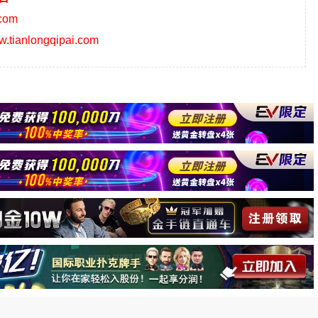
.com
ww.tianlongqipai.com