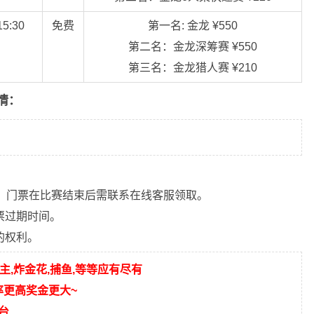
:30
免费
第一名: 金龙 ¥550
第二名：金龙深筹赛 ¥550
第三名：金龙猎人赛 ¥210
情：
入，门票在比赛结束后需联系在线客服领取。
票过期时间。
的权利。
主,炸金花,捕鱼,等等应有尽有
率更高奖金更大~
台