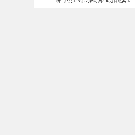
蜗牛扑克金龙系列赛每周200万保底奖金