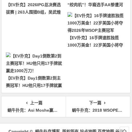
【EV扑克】2026IPG总决赛选
“绞肉机”！华裔选手AA惨遭河
拔赛 | 263人围猎B组，吴武煌
杀出局！
54.4万领跑，主赛第一轮晋级版
图再添40人
【EV扑克】16手牌速胜独揽
1000万美金！22岁美国小将夺
得2026年WSOP主赛冠军
【EV扑克】Day1倒数第2到主
赛冠军！HU他只用17手牌就赢
走1000万刀！
上一篇
下一篇
蜗牛扑克：Asi Moshe赢得第二项赛事金手链
蜗牛扑克：2018 WSOPE：Mykhailo Gutyi取得第四项赛事冠军
文
章
Copyright © 蜗牛扑克博客 版权所有
站点地图
百度地图
谷歌