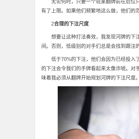
无论何时，只要一个玩家翻牌前在后位
有了上限。如果他们频繁地这么做，他们的
2
合理的下注尺度
想要让这种打法奏效，我发现河牌的下注
间。否则，低级别的对手们总是会找到跟注
低于70%的下注，他们会因为已经投入
的下注会令我们的手牌看起来太像诈唬。对手
味着我必须从翻牌开始规划河牌的下注尺度