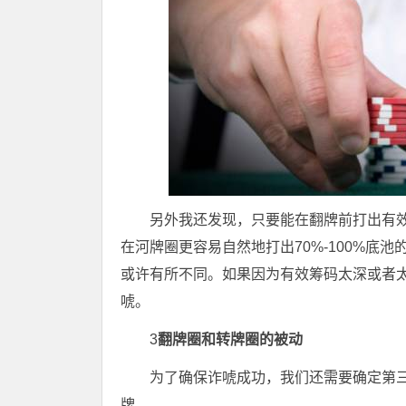
另外我还发现，只要能在翻牌前打出有效
在河牌圈更容易自然地打出70%-100%底
或许有所不同。如果因为有效筹码太深或者太
唬。
3
翻牌圈和转牌圈的被动
为了确保诈唬成功，我们还需要确定第
牌。