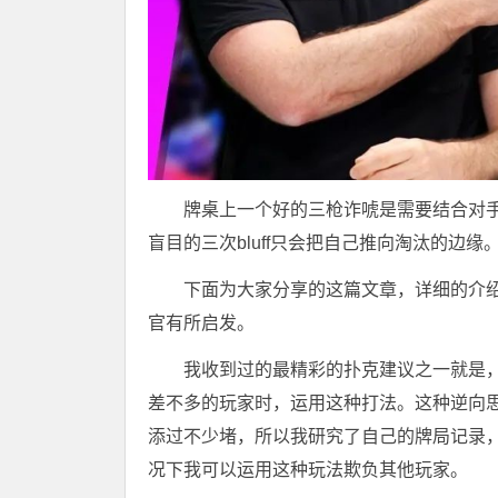
牌桌上一个好的三枪诈唬是需要结合对
盲目的三次bluff只会把自己推向淘汰的边缘
下面为大家分享的这篇文章，详细的介
官有所启发。
我收到过的最精彩的扑克建议之一就是
差不多的玩家时，运用这种打法。这种逆向
添过不少堵，所以我研究了自己的牌局记录
况下我可以运用这种玩法欺负其他玩家。