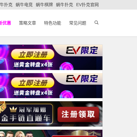
牛扑克
蜗牛电竞
蜗牛棋牌
蜗牛扑克
EV扑克官网
新优惠
策略文章
特色功能
常见问题