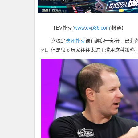
【EV扑克(
www.evp86.com
)报道】
诈唬是
德州扑克
很有趣的一部分，最刺
池。但是很多玩家往往太过于滥用这种策略