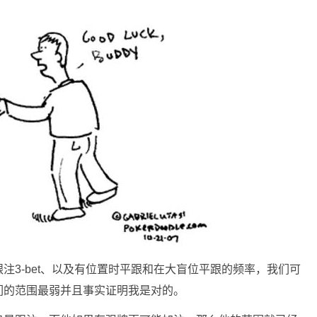
注3-bet、以及有位置时平跟和在大盲位平跟的频率，我们可
们的范围最弱并且事实证明我是对的。