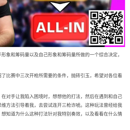
手形象和筹码量以及自己形象和筹码量所做的一个综合决定，
。
绍了比赛中三次开枪所需要的条件，抛砖引玉，希望对各位看
，在对手让我陷入困境时，想想他的打法，然后在遇到和自己
思维方法引导着我，去尝试连开三枪诈唬。这种玩法曾经给我
，想知道为什么这种打法针对我特别奏效，以及看看在什么情