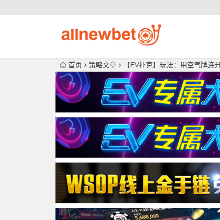
首页
策略文章
【EV扑克】玩法：用空气牌连