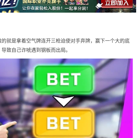
激的就是拿着空气牌连开三枪迫使对手弃牌，赢下一个大的底
，导致自己诈唬遇到钢板而出局。