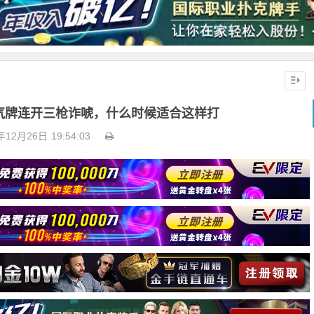
气牌连开三枪诈唬，什么时候适合这样打
年12月26日
19:54:03