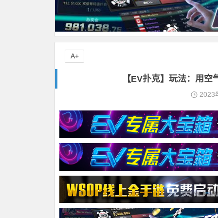
A+
【EV扑克】玩法：用空
2023