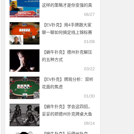
这样的策略才是你变强的真
正起点！
06/27
【EV扑克】用4手牌跟大家
聊一聊如何搞定线上锦标赛
01/08
【蜗牛扑克】德州扑克解压
的五种方式
03/22
【EV扑克】牌局分析：双听
花面的焦虑
01/30
【蜗牛扑克】学会这四招，
妥妥的把德州扑克牌桌大鱼
给办了
08/14
【蜗牛扑克】玩德州扑克，