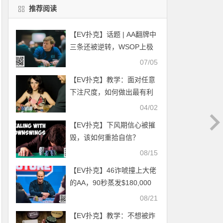
推荐阅读
【EV扑克】话题 | AA翻牌中
三条还被逆转，WSOP上极
其糟糕的冤家牌
07/05
【EV扑克】教学：面对任意
下注尺度，如何做出最有利
的决定 ？
04/02
【EV扑克】下风期信心被摧
毁，该如何重拾自信？
08/15
【EV扑克】46诈唬撞上大佬
的AA，90秒蒸发$180,000
08/21
【EV扑克】教学：不想被炸