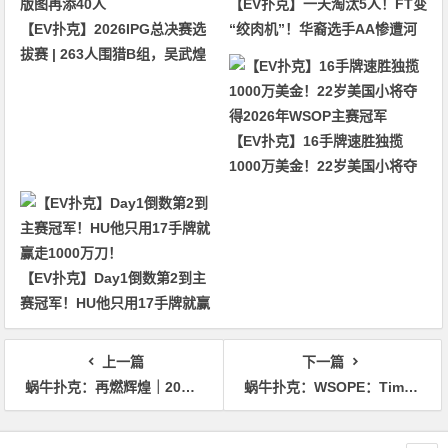
【EV扑克】一天淘汰5人！FT变
【EV扑克】2026IPG总决赛选
“绞肉机”！华裔选手AA惨遭河
拔赛 | 263人围猎B组，吴武煌
杀出局！
54.4万领跑，主赛第一轮晋级版
图再添40人
【EV扑克】16手牌速胜独揽
1000万美金！22岁美国小将夺
得2026年WSOP主赛冠军
【EV扑克】Day1倒数第2到主
赛冠军！HU他只用17手牌就赢
走1000万刀！
上一篇
下一篇
蜗牛扑克：再燃辉煌｜2018北京杯定档12月7日-12月18日开赛，赛程公布
蜗牛扑克：WSOPE：Timur Margolin赢得第五项赛事冠军
文