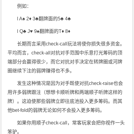
例如：
l A♠ 2♦ 3♣翻牌面的5♣ 4♣
l Q♣ J♥ 9♠翻牌面的T♦ 8♦
长期而言采用check-call玩法将使你损失很多资金。
平均而言，check-all对抗对手范围中乐意打光筹码的顶
端部分会赢得很少，而它对抗对手决定在转牌圈或河牌
圈继续下注的弱牌赚得也不多。
发生这种情况是因为对手既使对抗check-raise也会
用许多弱牌跟注（想想卡顺听牌和两端顺子听牌这样的
牌）。这迫使那些弱牌立即往底池投入更多筹码。而其
他bet-fold的弱牌无论如何不会投入更多筹码。
如果你用顺子check-call，常客玩家会把你视作一头
笨驴。