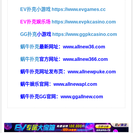
EV扑克小游戏
https://www.evgames.cc
EV扑克娱乐场
https://www.evpkcasino.com
GG扑克
小游戏
https://www.ggpkcasino.com
蜗牛扑克
最新网址：
www.allnew36.com
蜗牛扑克
官方网址：
www.allnew366.com
蜗牛扑克网址发布页：
www.allnewpuke.com
蜗牛娱乐官网：
www.allnewapl.com
蜗牛扑克GG官网：
www.ggallnew.com