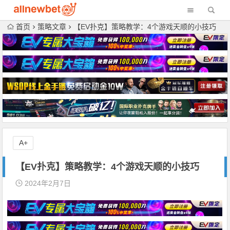
首页
策略文章
【EV扑克】策略教学：4个游戏天顺的小技巧
A+
【EV扑克】策略教学：4个游戏天顺的小技巧
2024年2月7日