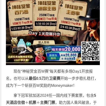
现在“神秘赏金百W赛”每天都有多场Day1开放报
名，也可以从
最低0.5刀
的
卫星赛
开始一步步稳扎稳打，
成为下一个斩获百W奖励的Moneymaker！
拿下冠军就加送2024任一国内线下赛套票，包含
5
天酒店住宿
＋
机票
＋
主赛门票
，助力国人乘风破浪，于