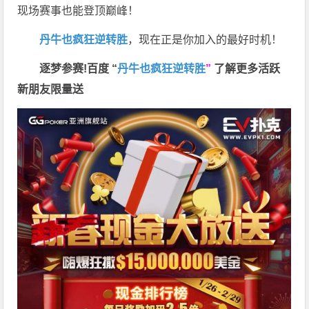
现场赛事也能登顶巅峰！
丹牛也疯狂逆转胜
，现在正是你加入的最好时机！
逐梦参赛!百度 “
丹牛也疯狂逆转胜
”
了解更多
活跃
新朋友限量送