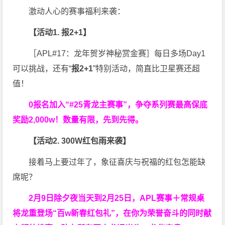
激动人心的赛事福利来袭：
【活动1. 报2+1】
［APL#17：龙年贺岁神秘赏金赛］每日多场Day1
可以挑战，还有“
报2+1
”特别活动，简直比卫星赛还超
值！
0报名加入“#25青龙主赛事”，争夺系列赛最高保底
奖励2,000w！数量有限，先到先得。
【活动2. 300W红包雨来袭】
接着马上要过年了，象征喜庆与祝福的红包怎能缺
席呢？
2月9日除夕夜当天到2月25日，APL赛事＋常规桌
将龙重登场“百w新春红包礼”，在你为荣誉奋斗的同时献