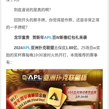
到底谁说的是真的啊？
回到开头的那手牌，你觉得是作弊，还是非常正常
的一手牌呢？
龙华富贵 贺新年
APL
百W新春红包礼
来袭
2024
APL
亚洲扑克联盟
总保底
1.88亿
，25场百w奖
励的奖杯赛每晚19:00准时火热开打，本周推荐的赛事
有：