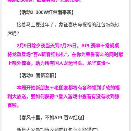
奖励2,000w！数量有限，先到先得。
【活动2. 300W红包雨来袭】
接着马上要过年了，象征喜庆与祝福的红包怎能缺
席呢？
2月9日除夕夜当天到2月25日，APL赛事＋常规桌
将龙重登场“百w新春红包礼”，在你为荣誉奋斗的同时献
上额外惊喜，助力所有国人龙运当头、龙华富贵～
【活动3. 喜新恋旧】
本周开始新朋友＋老朋友都将有各种领到手软的福
利大放送，要如何获得!?登入游戏中查看有没有收到惊
喜啦。
【春风十里，不如APL百W红包】
新年大家最期待收到的红包怎么能错过？