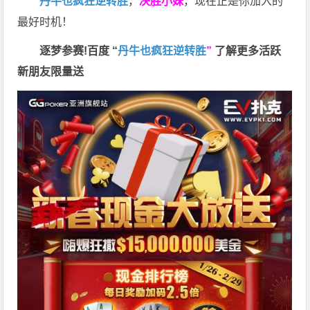
丹牛也疯狂逆转胜
，
决胜小妹
，现在正是你加入的
最好时机！
逐梦参赛!百度 “
丹牛也疯狂逆转胜
”
了解更多
活跃
新朋友限量送