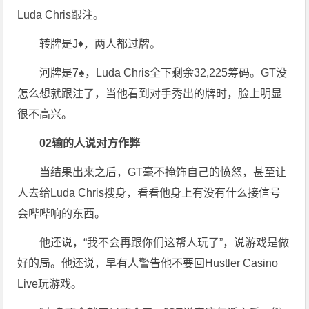
Luda Chris跟注。
转牌是J♦，两人都过牌。
河牌是7♠，Luda Chris全下剩余32,225筹码。GT没
怎么想就跟注了，当他看到对手秀出的牌时，脸上明显
很不高兴。
0
2
输的人说对方作弊
当结果出来之后，GT毫不掩饰自己的愤怒，甚至让
人去给Luda Chris搜身，看看他身上有没有什么接信号
会哔哔响的东西。
他还说，“我不会再跟你们这帮人玩了”，说游戏是做
好的局。他还说，早有人警告他不要回Hustler Casino
Live玩游戏。