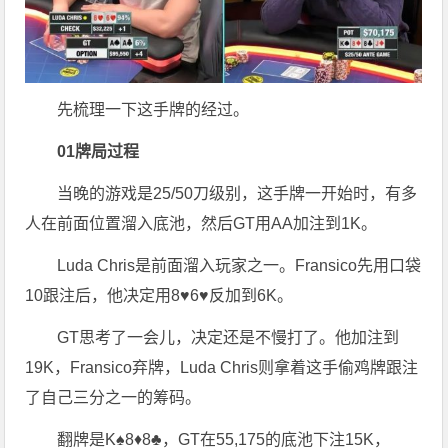
先梳理一下这手牌的经过。
0
1
牌局过程
当晚的游戏是25/50刀级别，这手牌一开始时，有多
人在前面位置溜入底池，然后GT用AA加注到1K。
Luda Chris是前面溜入玩家之一。Fransico先用口袋
10跟注后，他决定用8♥6♥反加到6K。
GT思考了一会儿，决定还是不慢打了。他加注到
19K，Fransico弃牌，Luda Chris则拿着这手偷鸡牌跟注
了自己三分之一的筹码。
翻牌是K♠8♦8♣，GT在55,175的底池下注15K，