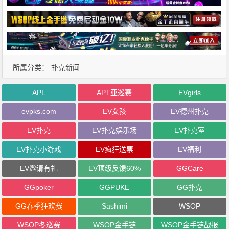
所属分类：
扑克新闻
APL
APT亚巡赛
EVgirls
evpks.com
EV女孩
EV德州扑克
EV扑克
EV扑克娱乐场
EV扑克室
EV扑克小游戏
EV疯狂送票
EV福利
EV邀请有礼
EV顶级反馈60%
GGCare
GGpoker
GGPUKE
GG扑克
GG春季狂欢赛
Sashimi
WSOP
WSOP冬巡赛
WSOP金手链
WSOP金手链战报