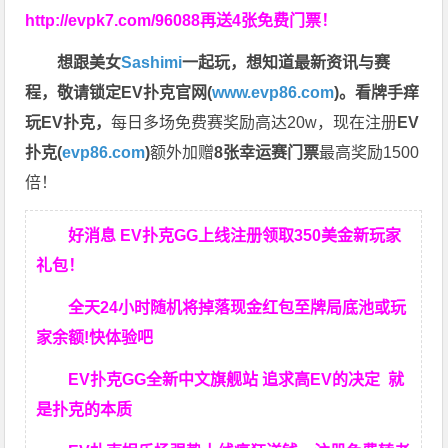
http://evpk7.com/96088
再送4张免费门票！
想跟美女
Sashimi
一起玩，
想知道最新资讯与赛
程，
敬请锁定EV扑克官网(
www.evp86.com
)。
看牌手痒
玩EV扑克，
每日多场免费赛奖励高达20w，现在注册
EV
扑克(
evp86.com
)
额外加赠
8张幸运赛门票
最高奖励1500
倍！
好消息 EV扑克GG上线注册领取350美金新玩家
礼包！
全天24小时随机将掉落现金红包至牌局底池或玩
家余额!快体验吧
EV扑克GG
全新中文旗舰站
追求高EV
的决定
就
是扑克的本质