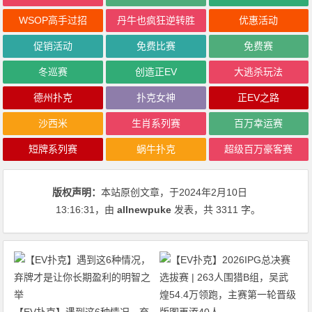
WSOP高手过招
丹牛也疯狂逆转胜
优惠活动
促销活动
免费比赛
免费赛
冬巡赛
创造正EV
大逃杀玩法
德州扑克
扑克女神
正EV之路
沙西米
生肖系列赛
百万幸运赛
短牌系列赛
蜗牛扑克
超级百万豪客赛
版权声明：
本站原创文章，于2024年2月10日
13:16:31
，由
allnewpuke
发表，共 3311 字。
【EV扑克】遇到这6种情况，弃