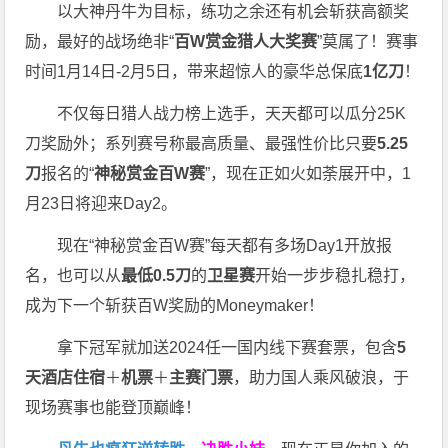
以大神丹牛为目标，练功之余还有机会斩获高额奖
励，最好的战场绝非“
百W赏金猎人大奖赛
”莫属了！赛事
时间1月14日-2月5日，带来超惊人的豪华总保底
1亿刀
！
不仅每日猎人战力榜上选手，天天都可以瓜分25K
刀奖励外；系列赛号称最高质量、最强性价比只要
5.25
刀
报名的“
神秘赏金百W赛
”，现在正如火如荼展开中，1
月23日将迎来Day2。
现在“神秘赏金百W赛”每天都有多场Day1开放报
名，也可以从
最低0.5刀
的
卫星赛
开始一步步稳扎稳打，
成为下一个斩获百W奖励的Moneymaker！
拿下冠军就加送2024任一国内线下赛套票，包含
5
天酒店住宿
＋
机票
＋
主赛门票
，助力国人乘风破浪，于
现场赛事也能登顶巅峰！