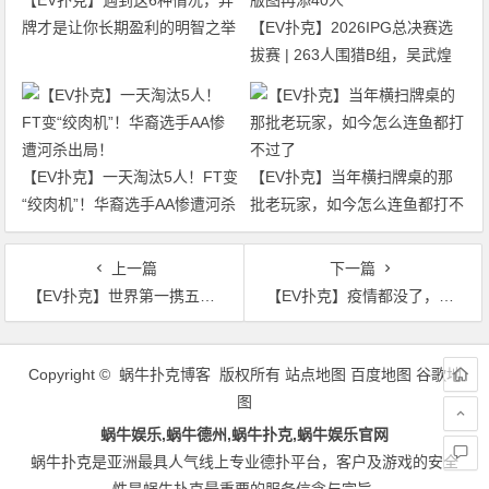
牌才是让你长期盈利的明智之举
【EV扑克】2026IPG总决赛选
拔赛 | 263人围猎B组，吴武煌
54.4万领跑，主赛第一轮晋级版
图再添40人
【EV扑克】一天淘汰5人！FT变
【EV扑克】当年横扫牌桌的那
“绞肉机”！华裔选手AA惨遭河杀
批老玩家，如今怎么连鱼都打不
出局！
过了
上一篇
下一篇
【EV扑克】世界第一携五大金手链得主，祝大家新年快乐！AApoker “天下无贼”，开启扑克新纪元！
【EV扑克】疫情都没了，上桌打牌还需要戴口罩吗？
文
章
Copyright © 蜗牛扑克博客 版权所有
站点地图
百度地图
谷歌地
导
图
航
蜗牛娱乐,蜗牛德州,蜗牛扑克,蜗牛娱乐官网
蜗牛扑克是亚洲最具人气线上专业德扑平台，客户及游戏的安全
性是蜗牛扑克最重要的服务信念与宗旨.