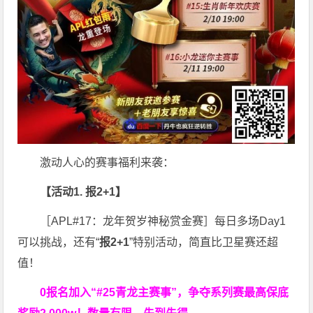
激动人心的赛事福利来袭：
【活动1. 报2+1】
［APL#17：龙年贺岁神秘赏金赛］每日多场Day1
可以挑战，还有“
报2+1
”特别活动，简直比卫星赛还超
值！
0报名加入“#25青龙主赛事”，争夺系列赛最高保底