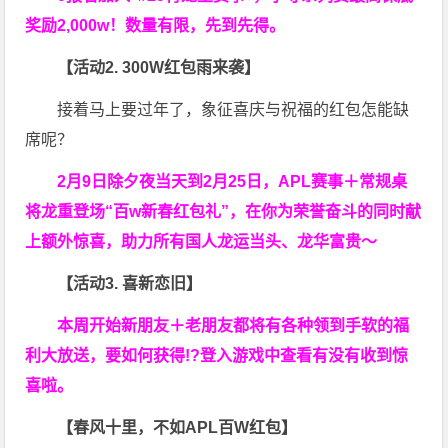
奖励2,000w！数量有限，先到先得。
【活动2. 300W红包雨来袭】
接着马上要过年了，象征喜庆与祝福的红包怎能缺
席呢？
2月9日除夕夜当天到2月25日，APL赛事＋常规桌
将龙重登场“百w新春红包礼”，在你为荣誉奋斗的同时献
上额外惊喜，助力所有国人龙运当头、龙华富贵～
【活动3. 喜新恋旧】
本周开始新朋友＋老朋友都将有各种领到手软的福
利大放送，要如何获得!?登入游戏中查看有没有收到惊
喜啦。
【春风十里，不如APL百W红包】