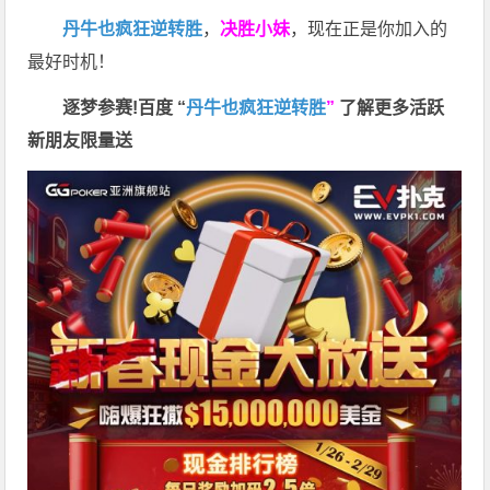
丹牛也疯狂逆转胜
，
决胜小妹
，现在正是你加入的
最好时机！
逐梦参赛!百度 “
丹牛也疯狂逆转胜
”
了解更多
活跃
新朋友限量送