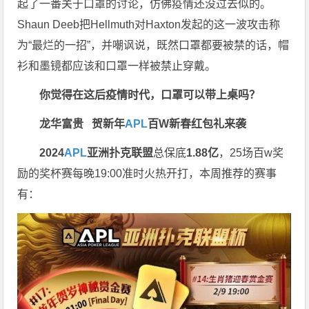
起了一番关于口罩的讨论，仿佛疫情还没过去似的。
Shaun Deeb把Hellmuth对Haxton发起的这一波攻击称
为“最烂的一招”，并嘲讽说，既然口罩都要被禁的话，帽
衫和墨镜都应该和口罩一样被禁止穿戴。
你觉得在这后疫情时代，口罩可以带上桌吗？
龙华富贵 贺新年
APL
百W新春红包礼
来袭
2024
APL
亚洲扑克联盟
总保底
1.88亿
，25场百w奖
励的奖杯赛每晚19:00准时火热开打，本周推荐的赛事
有：