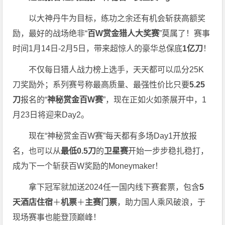
以大神丹牛为目标，练功之余还有机会斩获高额奖
励，最好的战场绝非“
百W赏金猎人大奖赛
”莫属了！赛事
时间1月14日-2月5日，带来超惊人的豪华总保底
1亿刀
！
不仅每日猎人战力榜上选手，天天都可以瓜分25K
刀奖励外；系列赛号称最高质量、最强性价比只要
5.25
刀
报名的“
神秘赏金百W赛
”，现在正如火如荼展开中，1
月23日将迎来Day2。
现在“神秘赏金百W赛”每天都有多场Day1开放报
名，也可以从
最低0.5刀
的
卫星赛
开始一步步稳扎稳打，
成为下一个斩获百W奖励的Moneymaker！
拿下冠军就加送2024任一国内线下赛套票，包含
5
天酒店住宿
＋
机票
＋
主赛门票
，助力国人乘风破浪，于
现场赛事也能登顶巅峰！