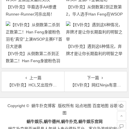
【EV扑克】华裔选手AA惨遭
【EV扑克】从倒数第2到正数第
Runner-Runner河杀出局！
2，华人选手Han Feng在WSOP
WSOP主赛迎来最终对决
主赛FT逆袭成功
【EV扑克】遇到这6种情况，弃
【EV扑克】从倒数第二杀到正
牌才是让你长期盈利的明智之举
数第二！Han Feng身披粉色羽
毛“真空”上演WSOP主赛FT首日
大逆袭
上一篇
下一篇
【EV扑克】HCL又出现作弊？口袋A被一手垃圾牌反超后玩家大发脾气口出狂言后暴走？
【EV扑克】网红Ninja有意组织扑克比赛，众多顶级选手表示很感兴趣！
文
章
Copyright © 蜗牛扑克博客 版权所有
站点地图
百度地图
谷歌地
导
图
航
蜗牛娱乐,蜗牛德州,蜗牛扑克,蜗牛娱乐官网
蜗牛扑克是亚洲最具人气线上专业德扑平台，客户及游戏的安全