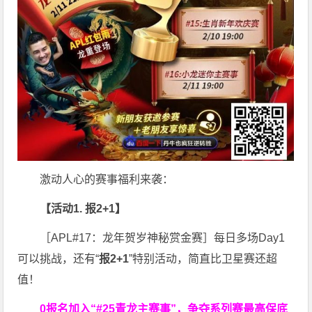
激动人心的赛事福利来袭：
【活动1. 报2+1】
［APL#17：龙年贺岁神秘赏金赛］每日多场Day1
可以挑战，还有“
报2+1
”特别活动，简直比卫星赛还超
值！
0报名加入“#25青龙主赛事”，争夺系列赛最高保底