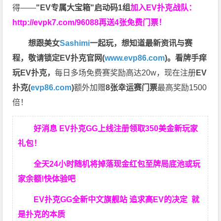
得——
"EV专属大宝箱"启动码1组
加入EV扑克战队：
http://evpk7.com/96088
再送4张免费门票！
想跟美女
Sashimi
一起玩，
想知道最新资讯与赛
程，
敬请锁定EV扑克官网(
www.evp86.com
)。
看牌手痒
玩EV扑克，
每日多场免费赛奖励高达20w，现在注册
EV
扑克(
evp86.com
)
额外加赠
8张幸运赛门票
最高奖励1500
倍！
好消息 EV扑克GG上线注册领取350美金新玩家
礼包！
全天24小时随机将掉落现金红包至牌局底池或玩
家余额!快体验吧
EV扑克GG
全新中文旗舰站
追求高EV
的决定
就
是扑克的本质