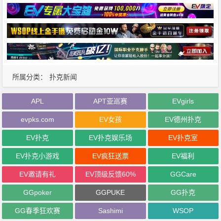
所属分类：
扑克新闻
APL
APT亚巡赛
EVgirls
evpks.com
EV女孩
EV德州扑克
EV扑克
EV扑克娱乐场
EV扑克室
EV扑克小游戏
EV疯狂送票
EV福利
EV邀请有礼
EV顶级反馈60%
GGCare
GGpoker
GGPUKE
GG扑克
GG春季狂欢赛
Sashimi
WSOP