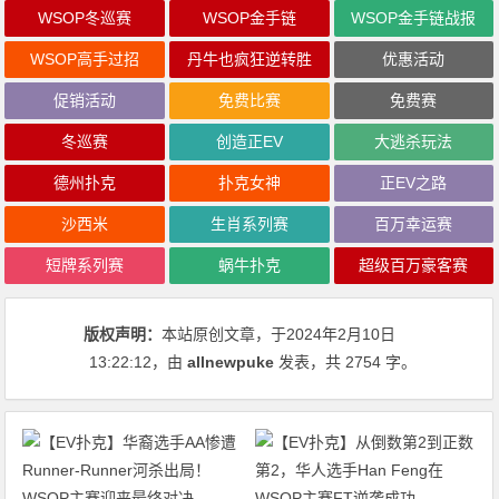
WSOP冬巡赛
WSOP金手链
WSOP金手链战报
WSOP高手过招
丹牛也疯狂逆转胜
优惠活动
促销活动
免费比赛
免费赛
冬巡赛
创造正EV
大逃杀玩法
德州扑克
扑克女神
正EV之路
沙西米
生肖系列赛
百万幸运赛
短牌系列赛
蜗牛扑克
超级百万豪客赛
版权声明：
本站原创文章，于2024年2月10日
13:22:12
，由
allnewpuke
发表，共 2754 字。