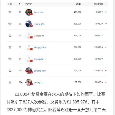
€3,000神秘赏金赛在众人的期待下如约而至。比赛
共吸引了827人次参赛，总奖池为€1,395,976，其中
€827,000为神秘奖金。随着延迟注册一直开放到第二天