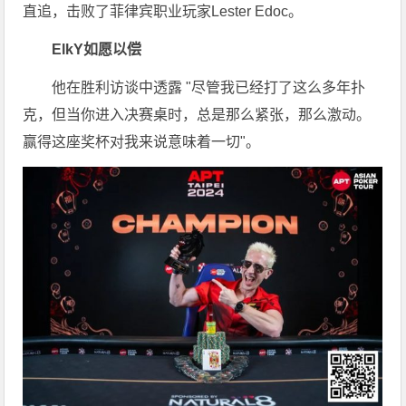
直追，击败了菲律宾职业玩家Lester Edoc。
ElkY如愿以偿
他在胜利访谈中透露 "尽管我已经打了这么多年扑
克，但当你进入决赛桌时，总是那么紧张，那么激动。
赢得这座奖杯对我来说意味着一切"。