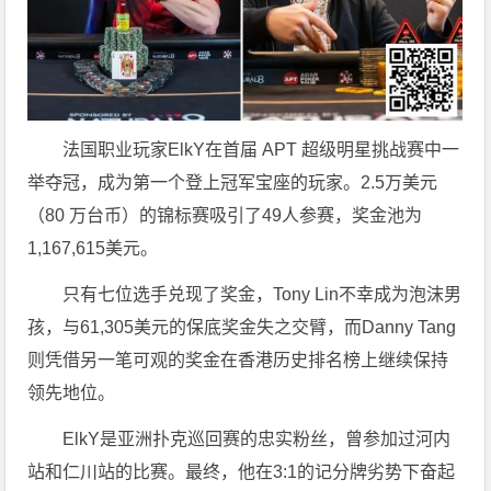
法国职业玩家ElkY在首届 APT 超级明星挑战赛中一
举夺冠，成为第一个登上冠军宝座的玩家。2.5万美元
（80 万台币）的锦标赛吸引了49人参赛，奖金池为
1,167,615美元。
只有七位选手兑现了奖金，Tony Lin不幸成为泡沫男
孩，与61,305美元的保底奖金失之交臂，而Danny Tang
则凭借另一笔可观的奖金在香港历史排名榜上继续保持
领先地位。
ElkY是亚洲扑克巡回赛的忠实粉丝，曾参加过河内
站和仁川站的比赛。最终，他在3:1的记分牌劣势下奋起