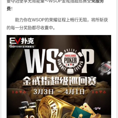
要夺冠便享无限能量～WSOP金戒指超巡赛全
免服务
费
！
助力你在WSOP的荣耀征程上畅行无阻，将所斩获
的每一分奖励都尽收囊中。