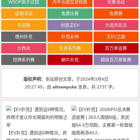
WSOP高手过招
丹牛也疯狂逆转胜
优惠活动
促销活动
免费比赛
免费赛
冬巡赛
创造正EV
大逃杀玩法
德州扑克
扑克女神
正EV之路
沙西米
生肖系列赛
百万幸运赛
短牌系列赛
蜗牛扑克
超级百万豪客赛
版权声明：
本站原创文章，于2024年3月4日
20:27:49
，由
allnewpuke
发表，共 2737 字。
【EV扑克】遇到这6种情况，弃