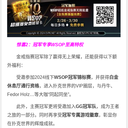
惊喜2：冠军专享WSOP至高特权
金戒指赛冠军除了赢得无上荣耀，还能获得以下额
外福利：
受邀参加2024线下
WSOP冠军锦标赛
，并获得
白金
休息厅通行资格
，进入扑克世界的VIP圈层，与丹牛、
Fedor Holz…等大咖“同起同坐”。
此外，主赛冠军更将受邀加入
GG冠军队
，成为王者
之旅的一部分。同时再享受
冠军专属游戏徽章
，彰显你
在扑克世界的辉煌成就。