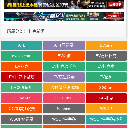
所属分类：
扑克新闻
APL
APT亚巡赛
EVgirls
evpks.com
EV女孩
EV德州扑克
EV扑克
EV扑克娱乐场
EV扑克室
EV扑克小游戏
EV疯狂送票
EV福利
EV邀请有礼
EV顶级反馈60%
GGCare
GGpoker
GGPUKE
GG扑克
GG春季狂欢赛
Sashimi
WSOP
WSOP冬巡赛
WSOP金手链
WSOP金手链战报