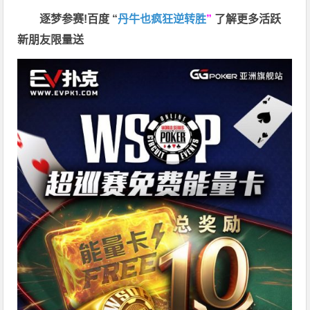
逐梦参赛!百度 “
丹牛也疯狂逆转胜
”
了解更多
活跃
新朋友限量送