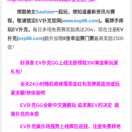
想跟美女
Sashimi
一起玩，
想知道最新资讯与赛
程，
敬请锁定EV扑克官网(
www.evp86.com
)。
看牌手痒
玩EV扑克，
每日多场免费赛奖励高达20w，现在注册
EV
扑克(
evp86.com
)
额外加赠
8张幸运赛门票
最高奖励1500
倍！
好消息 EV扑克GG上线注册领取350美金新玩家
礼包！
全天24小时随机将掉落现金红包至牌局底池或玩
家余额!快体验吧
EV扑克GG
全新中文旗舰站
追求高EV
的决定
就
是扑克的本质
EV扑克娱乐场强势上线疯狂送钱，注册免费转老