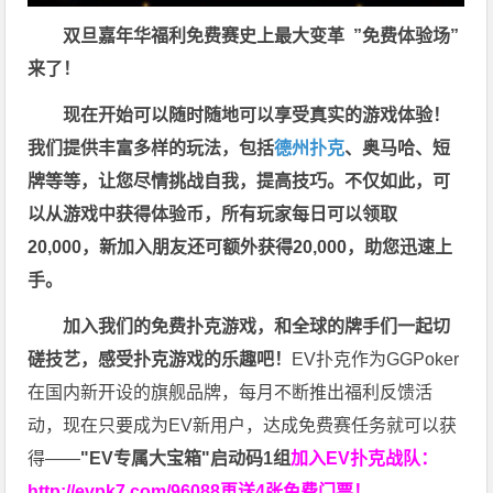
双旦嘉年华福利
免费赛史上最大变革
”免费体验场”
来了！
现在开始可以随时随地可以享受真实的游戏体验！
我们提供丰富多样的玩法，包括
德州扑克
、奥马哈、短
牌等等，让您尽情挑战自我，提高技巧。不仅如此，
可
以从游戏中获得体验币，所有玩家每日可以领取
20,000，新加入朋友还可额外获得20,000，助您迅速上
手。
加入我们的免费扑克游戏，和全球的牌手们一起切
磋技艺，感受扑克游戏的乐趣吧！
EV扑克作为GGPoker
在国内新开设的旗舰品牌，每月不断推出福利反馈活
动，现在只要成为EV新用户，达成免费赛任务就可以获
得——
"EV专属大宝箱"启动码1组
加入EV扑克战队：
http://evpk7.com/96088
再送4张免费门票！