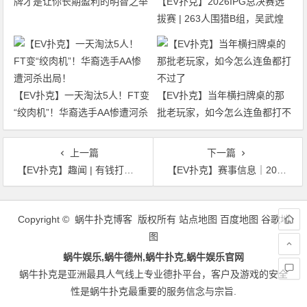
牌才是让你长期盈利的明智之举
【EV扑克】2026IPG总决赛选
拔赛 | 263人围猎B组，吴武煌
54.4万领跑，主赛第一轮晋级版
图再添40人
【EV扑克】一天淘汰5人！FT变
【EV扑克】当年横扫牌桌的那
“绞肉机”！华裔选手AA惨遭河杀
批老玩家，如今怎么连鱼都打不
出局！
过了
上一篇
下一篇
【EV扑克】趣闻 | 有钱打牌却欠下六位数不还，Maurice Hawkins被指控为骗子
【EV扑克】赛事信息｜2024USOP岘港3月19日拉开帷幕，现在就可预约您的主赛早鸟配套！
文
章
Copyright © 蜗牛扑克博客 版权所有
站点地图
百度地图
谷歌地
导
图
航
蜗牛娱乐,蜗牛德州,蜗牛扑克,蜗牛娱乐官网
蜗牛扑克是亚洲最具人气线上专业德扑平台，客户及游戏的安全
性是蜗牛扑克最重要的服务信念与宗旨.