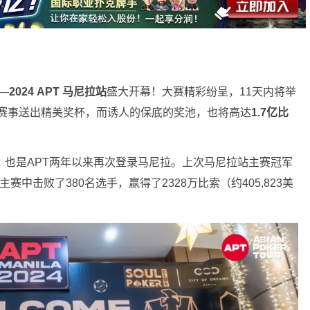
—
2024 APT 马尼拉站
盛大开幕！大赛精彩纷呈，11天内将举
1场赛事送出精美奖杯，而诱人的保底的奖池，也将高达
1.7亿比
赛，也是APT两年以来再次登录马尼拉。上次马尼拉站主赛冠军
主赛中击败了380名选手，赢得了2328万比索（约405,823美