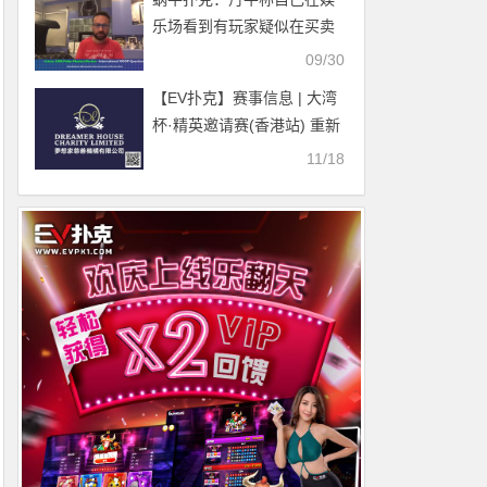
乐场看到有玩家疑似在买卖
疫苗证明
09/30
【EV扑克】赛事信息 | 大湾
杯·精英邀请赛(香港站) 重新
定档 2025.12.14-21重磅开
11/18
启