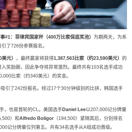
的赛事#1：菲律宾国家杯（400万比索保底奖池）
为期两天，为系
引了726份参赛报名。
420美元）
，最终赢家将获得
1,387,563比索（约23,590美元）
的
进入奖励圈，因此争夺将异常激烈。最终共有103名选手成功
000比索（约340美元）的奖金。
吸引了242份报名。经过17个30分钟级别的比拼，韩国选手
选手，也是首轮的CL。美国选手
Daniel Lee
以207,000记分牌量
5,500）和
Alfredo Boligor
（194,500）紧随其后，分别排名
7,000记分牌量位列第五。共有34名选手从A组成功晋级。