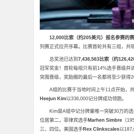
12,000比索（约205美元）报名参赛
列赛正式拉开序幕。比赛首轮共有三组，共吸
总奖池已达到
7,436,563比索（约126,
冠军奖金！首轮每组只有前14%选手晋级并
突围晋级，奖励圈的最后一名都将至少获得20,
A组的比赛于当地时间上午11点开始，共
Heejun Kim
以336,000记分牌成功领跑。
Kim是A组中记分牌量唯一突破30万的
位居第二，菲律宾选手
Marhen Simbre
（19
三、四位。美国选手
Rex Clinkscales
以18