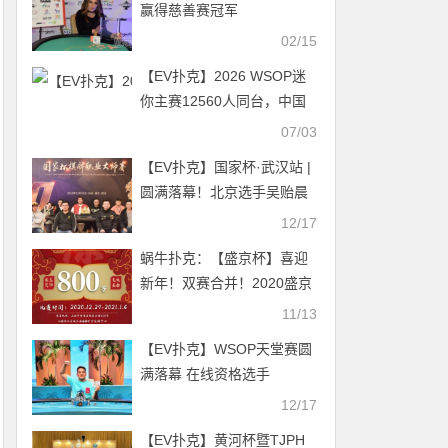
赢得慈善赛冠军
02/15
【EV扑克】2026 WSOP迷
你主赛12560人同台，中国
投资人陆昀晔斩获第九
07/03
【EV扑克】国家杯·武汉站 |
圆满落幕！北京选手吴贻晨
稳扎稳打夺下“金麒麟”奖
12/17
杯，收获个人首个主赛冠军
蜗牛扑克：【盛京杯】喜迎
新年！双赛合并！2020盛京
杯年终总决赛赛事预告！
11/13
【EV扑克】WSOP天堂赛圆
满落幕 在线资格选手
Stanislav Zegal斩获主赛冠
12/17
军
【EV扑克】黄河杯暨TJPH