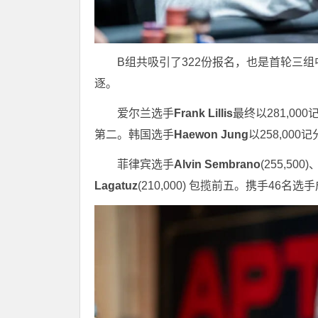
B组共吸引了322份报名，也是首轮三组
逐。
爱尔兰选手
Frank Lillis
最终以281,0
第二。韩国选手
Haewon Jung
以258,0
菲律宾选手
Alvin Sembrano
(255,50
Lagatuz
(210,000) 包揽前五。携手46名