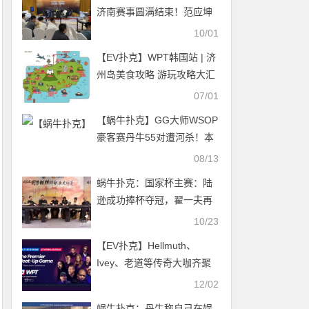
济南赛事圆满结束！范应坤
披甲举鼎成就天命终成王！
10/01
王宇豪斩精英赛冠军！下一
【EV扑克】​WPT韩国站 | 济
站上海再聚首！
州岛美食攻略 游玩攻略大汇
总！一定要收藏好啊！
07/01
【蜗牛扑克】GG大师WSOP
豪客赛丹牛55对遭河杀！本
周中国时区赛抓紧夺金机会
08/13
蜗牛扑克：国家杯主赛：陆
逊成功捧杯夺冠，翟一夫再
获亚军！
10/23
【EV扑克】Hellmuth、
Ivey、老道等传奇大咖齐聚
一堂，共同揭开WPT序幕
12/02
蜗牛扑克：丹牛称自己在娱