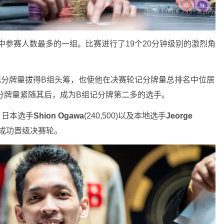
中参赛人数最多的一组。比赛进行了19个20分钟级别的激烈角
00记分牌量拔得B组头筹，也使他在决赛轮记分牌量总排名中位居
00记分牌量紧随其后，成为B组记分牌第二多的选手。
0)、日本选手
Shion Ogawa
(240,500)以及本地选手
Jeorge
选手成功晋级决赛轮。