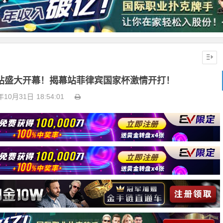
尼拉站盛大开幕！揭幕站菲律宾国家杯激情开打！
年10月31日
18:54:01