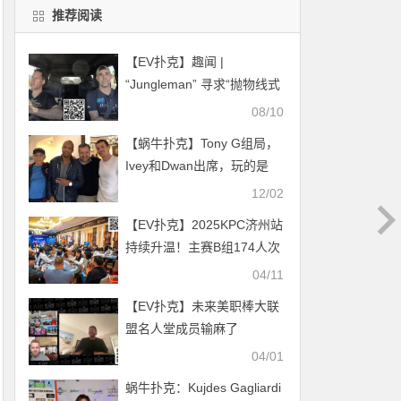
推荐阅读
【EV扑克】趣闻 |
“Jungleman” 寻求“抛物线式
积极变化”
08/10
【蜗牛扑克】Tony G组局，
Ivey和Dwan出席，玩的是
5+版豪客短牌
12/02
【EV扑克】2025KPC济州站
持续升温！主赛B组174人次
同台竞技演绎刀光剑影，余
04/11
磊坐拥72.2万超深码携手22
【EV扑克】未来美职棒大联
人晋级！
盟名人堂成员输麻了
04/01
蜗牛扑克：Kujdes Gagliardi