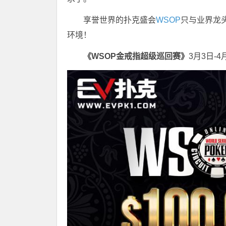
享誉世界的扑克盛会
WSOP
只与业界龙
环境！
《WSOP金戒指超级巡回赛》
3月3日-