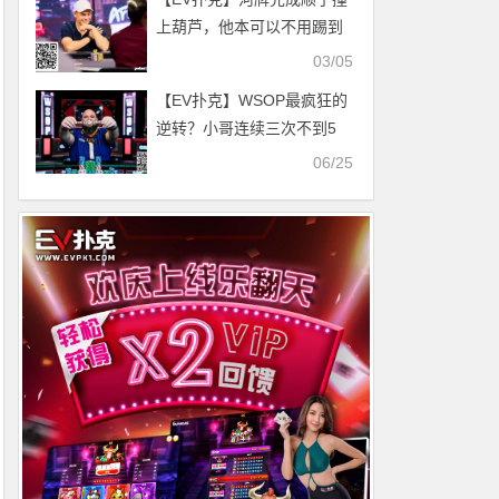
上葫芦，他本可以不用踢到
铁板
03/05
【EV扑克】WSOP最疯狂的
逆转？小哥连续三次不到5
Outs河杀对手夺冠，这运气
06/25
绝了！