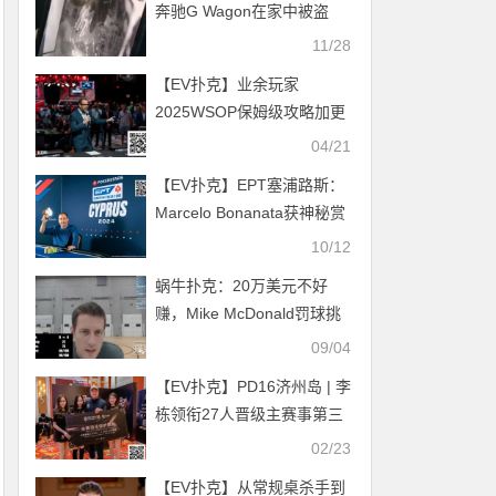
奔驰G Wagon在家中被盗
11/28
【EV扑克】业余玩家
2025WSOP保姆级攻略加更
版！
04/21
【EV扑克】EPT塞浦路斯：
Marcelo Bonanata获神秘赏
金赛冠军 Tianhao Zheng深
10/12
码晋级Eureka主赛事Day1c
蜗牛扑克：20万美元不好
赚，Mike McDonald罚球挑
战遭受质疑
09/04
【EV扑克】PD16济州岛 | 李
栋领衔27人晋级主赛事第三
轮，豪客赛冠军Dietrich
02/23
Fast领跑神秘赏金豪客赛第
【EV扑克】从常规桌杀手到