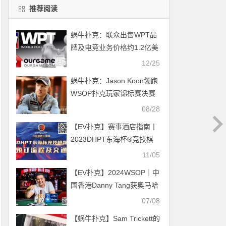
推荐阅读
蜗牛扑克：联众出售WPT品
牌及电竞业务价格约1.2亿美
元
12/25
蜗牛扑克：Jason Koon领跑
WSOP扑克玩家锦标赛决赛
桌
08/28
【EV扑克】赛事酒店指南丨
2023DHPT东海杯®竞技棋
牌大师赛酒店预订流程及交
11/05
通指南
【EV扑克】2024WSOP｜中
国香港Danny Tang获奥马哈
豪客赛亚军，罗曦湘、陈传
07/08
书等多位国人在主赛Day 1B
【蜗牛扑克】Sam Trickett的
组晋级