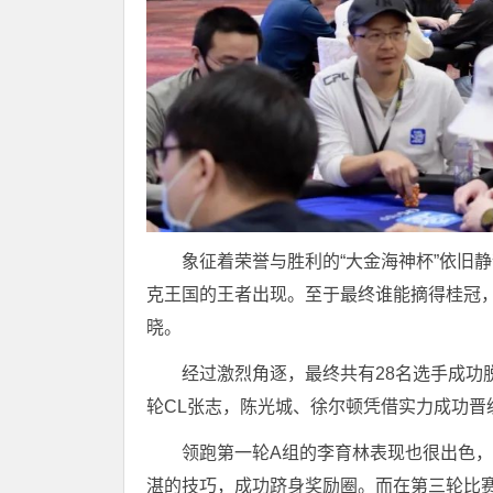
象征着荣誉与胜利的“大金海神杯”依旧
克王国的王者出现。至于最终谁能摘得桂冠
晓。
经过激烈角逐，最终共有28名选手成功
轮CL张志，陈光城、徐尔顿凭借实力成功晋
领跑第一轮A组的李育林表现也很出色
湛的技巧，成功跻身奖励圈。而在第三轮比