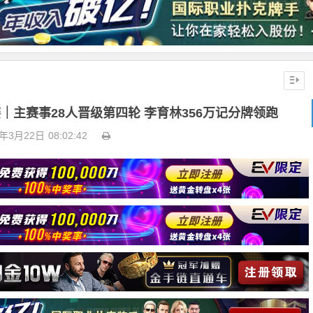
赛｜主赛事28人晋级第四轮 李育林356万记分牌领跑
4年3月22日
08:02:42