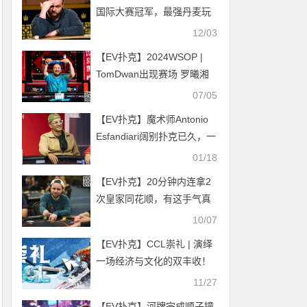
一轮
国际大赛冠军，最强丹麦玩
家Henrik Hecklen
12/03
【EV扑克】2024WSOP |
TomDwan出现赛场 罗曦湘
深码晋级赛事#74 Day1
07/05
【EV扑克】魔术师Antonio
Esfandiari阔别扑克已久，一
回来就搞个大的
01/18
【EV扑克】20分钟内连拿2
次皇家同花顺，有这手气真
该去买双色球！
10/07
【EV扑克】CCL崇礼 | 演绎
一场经济与文化的双丰收！
主赛B组256人参赛，陈玉领
11/27
衔97人晋级第二轮
【EV扑克】河牌完成顺子撞