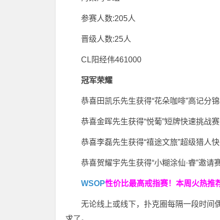
参赛人数:205人
晋级人数:25人
CL阳经伟461000
冠军荣耀
恭喜田凯乐先生获得
“花朵咖啡”高记分
恭喜金晖先生获得
“悦葡”短牌快速挑战
恭喜李磊先生获得
“禧途文旅”超级猎人
恭喜贺耀宇先生获得
“小糊涂仙·睿”邀请
WSOP
性价比最高
戒指赛！
本周火热推
无论线上或线下，扑克圈每隔一段时间偶
求了。