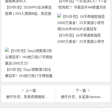
【EV扑克】一天淘汰5人！FT变
【EV扑克】2026IPG总决赛选
“绞肉机”！华裔选手AA惨遭河杀
拔赛 | 263人围猎B组，吴武煌
出局！
54.4万领跑，主赛第一轮晋级版
图再添40人
【EV扑克】16手牌速胜独揽
1000万美金！22岁美国小将夺
得2026年WSOP主赛冠军
【EV扑克】Day1倒数第2到主
赛冠军！HU他只用17手牌就赢
走1000万刀！
上一篇
下一篇
蜗牛扑克：热衷奇葩赌局的娱乐玩家Bill Perkins
蜗牛扑克：女鲨鱼Vanessa Selbst在WPT湾景扑克赛DAY1中强势晋级
文