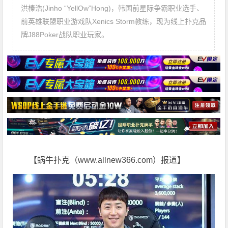
洪榛浩(Jinho “YellOw”Hong)，韩国前星际争霸职业选手、
前英雄联盟职业游戏队Xenics Storm教练，现为线上扑克品
牌J88Poker战队职业玩家。
【蜗牛扑克（www.allnew366.com）报道】