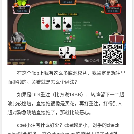
在这个flop上我有这么多底池权益，我肯定是想往里
面砸钱的。关键就是怎么个砸法？
如果是cbet重注（比方说14BB），转牌留下一个超
池比较尴尬，直接推很像是买花，再打重注，打得别人
超对狗急跳墙直接推了，那就比较恶心。
cbet小注有什么好处？cbet越是小，对手的check