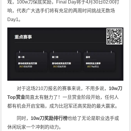
戏，100w刀保底奖励，Final Day将于4月30日02:00打
响，代表广大选手们将有充足的两周时间挑战无数场
Day1。
对于这场210刀报名的赛事来说，不用多说，
10w刀
Top赏金
简直太有魅力了！一旦赏金阶段开始，任何人
都有机会开启宝箱，成为比冠军还高奖励的最大赢家。
同时，
10w刀奖励排行榜
也给了无论是职业选手或
休闲玩家一个冲刺的动力。