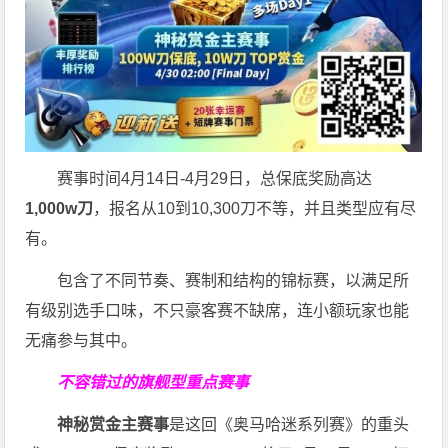
赛事时间4月14日-4月29日，总保底奖励高达
1,000w刀
，报名从10到10,300刀不等，并且类型应有尽
有。
包含了不同节奏、赛制和结构的锦标赛，以满足所
有级别选手口味，不只豪客赛不缺席，连小额玩家也能
无痛参与其中。
不容错过的旗舰型重点赛事
神秘赏金主赛事
是这回《奥马哈迷系列赛》的重头