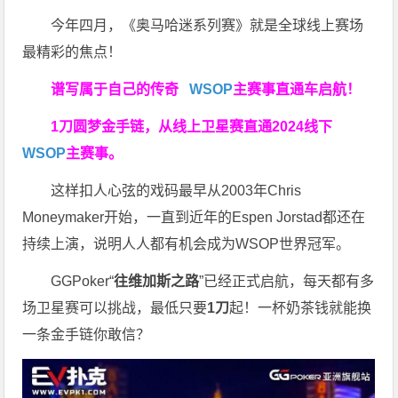
今年四月，《奥马哈迷系列赛》就是全球线上赛场
最精彩的焦点！
谱写属于自己的传奇
WSOP
主赛事直通车
启航！
1刀圆梦金手链，从线上卫星赛直通2024线下
WSOP
主赛事。
这样扣人心弦的戏码最早从2003年Chris
Moneymaker开始，一直到近年的Espen Jorstad都还在
持续上演，说明人人都有机会成为WSOP世界冠军。
GGPoker“
往维加斯之路
”已经正式启航，每天都有多
场卫星赛可以挑战，最低只要
1刀
起！一杯奶茶钱就能换
一条金手链你敢信？