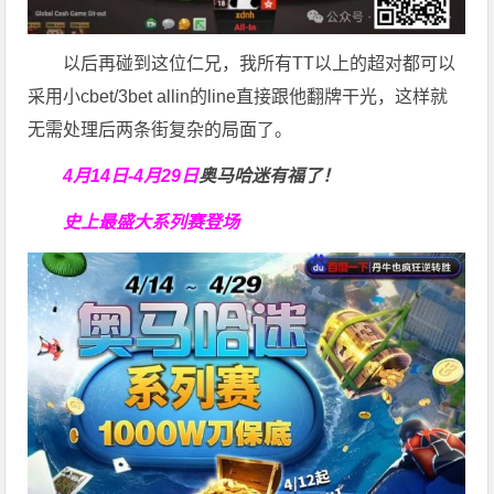
以后再碰到这位仁兄，我所有TT以上的超对都可以
采用小cbet/3bet allin的line直接跟他翻牌干光，这样就
无需处理后两条街复杂的局面了。
4月14日-4月29日
奥马哈迷有福了！
史上最盛大系列赛登场