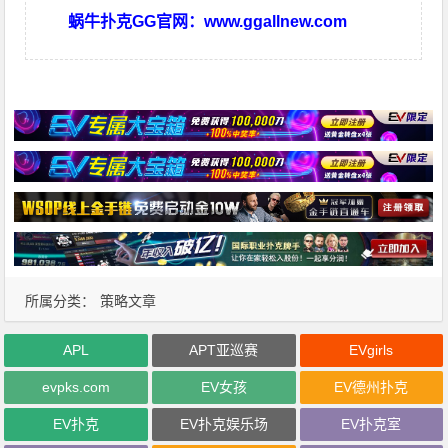
蜗牛扑克GG官网：
www.ggallnew.com
所属分类：
策略文章
APL
APT亚巡赛
EVgirls
evpks.com
EV女孩
EV德州扑克
EV扑克
EV扑克娱乐场
EV扑克室