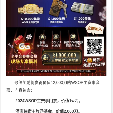
最终奖励将赢得价值12,000刀的WSOP主赛事套
票，内容包含：
2024WSOP主赛事门票，价值1w刀。
酒店住宿＋旅游基金，价值2,000刀。