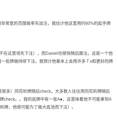
置用非常宽的范围做率先加注，我估计他这里用约60%的起手牌
从不在这里领先下注），而Daniel也很快随后跟注。这是一个他
用一些牌做持续下注。我预计他基本上会用许多Ｔx和更好的牌
很多）同花听牌随后check。大多数人往往用同花听牌随后
牌check。。我的底牌中有一张A
♠
，这意味着他不可能拿到A
花听牌，他很可能为了做大底池而下注）。