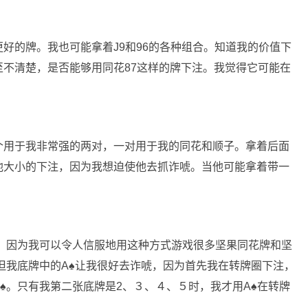
好的牌。我也可能拿着J9和96的各种组合。知道我的价值下
不清楚，是否能够用同花87这样的牌下注。我觉得它可能在
个用于我非常强的两对，一对用于我的同花和顺子。拿着后面
池大小的下注，因为我想迫使他去抓诈唬。当他可能拿着带一
，因为我可以令人信服地用这种方式游戏很多坚果同花牌和坚
但我底牌中的A
♠
让我很好去诈唬，因为首先我在转牌圈下注，
♠
。只有我第二张底牌是2、３、４、５时，我才用A
♠
在转牌