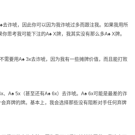
♠
去诈唬，因此你可以因为我诈唬过多而跟注我。如果我用所
果你思考我可能下注的A
♠
X牌，我其实没有那么多A
♠
X牌。
不需要用A
♠
3x去诈唬，因为我有一些摊牌价值，而且能打败
4x、A
♠
5x（甚至还有A
♠
6x）去诈唬。A
♠
6x可能是最差的诈
计会弃牌的牌。基本上，我会选择那些没有阻断对手任何弃牌