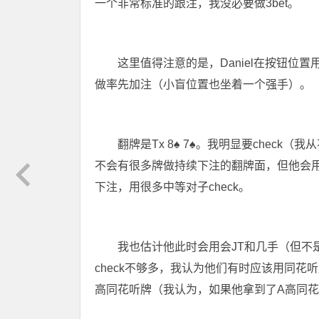
一个非常标准的跟注，我没必要做3bet。
这里值得注意的是，Daniel在按钮位
做率先加注（小盲位置也坐着一个强手）。
翻牌是Tx 8
♠
7
♠
。我明显要check（我
不会有很多牌做持续下注的翻牌面，但他会
下注，用很多中等对子check。
我也估计他此时会用会JT和几手（但不是
check不够多，我认为他们有时应该用同花听
高同花听牌（我认为，如果他拿到了A高同