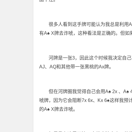
很多人看到这手牌可能认为我总是利用A
有A
♠
X牌去诈唬，这种看法是正确的。但如
河牌是一张3，因此这个时候我决定自己
AJ、AQ和其他带一张黑桃的Ax牌。
但在河牌圈我觉得自己会用A
♠
2x 、A
♠
唬牌，因为它会阻断7x 6x、Kx 6
♠
这样我预
的A
♠
X牌去诈唬。