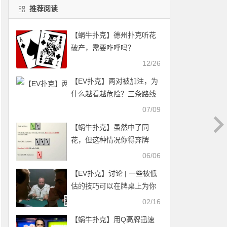
推荐阅读
【蜗牛扑克】德州扑克听花
破产，需要咋呼吗？
12/26
【EV扑克】两对被加注，为
什么越看越危险？三条路线
帮你重新估价
07/09
【蜗牛扑克】虽然中了同
花，但这种情况你得弃牌
06/06
【EV扑克】讨论 | 一些被低
估的技巧可以在牌桌上为你
带来优势
02/16
【蜗牛扑克】用Q高牌迅速