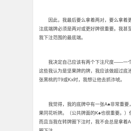
因此，我最后要么拿着两对，要么拿着更
注底端牌必须是两对或更好牌很重要。我甚至
我下注范围的最底端。
我决定自己应该有两个下注尺度——一
这些我认为是坚果牌的牌，我应该做超过底
张黑桃的T9或Kx时，我想让他去抓诈唬。
我觉得，我的底牌中有一张A
♠
非常重要
果同花听牌。（公共牌面的K
♠
也很重要。）
而且当我在转牌圈下注时，我不会总是拿着A
圈下注。