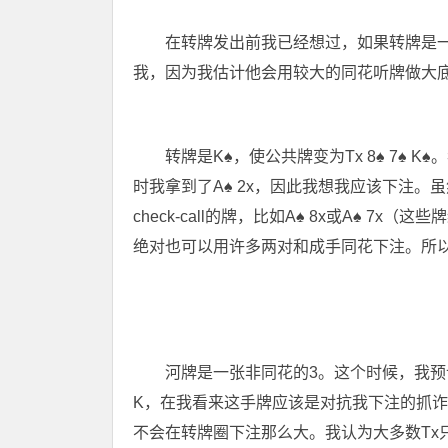
在转牌发出前我已经想过，如果转牌是
我，因为我估计他会用较大的同花听牌做大
转牌是K
♠
，使公共牌变为Tx 8
♠
7
♠
K
♠
。
时我拿到了A
♠
2x，因此我想我应该下注。虽然
check-call的牌，比如A
♠
8x或A
♠
7x（这些牌
绝对也可以用许多两对和成手同花下注。所以，我
河牌是一张非同花的3。这个时候，我
K，在我看来这手牌应该是对抗我下注的抓诈
不会在转牌圈下注那么大。我认为大多数Tx只是