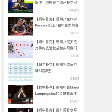
跟注，你得是当德州扑克冠
军的料才行
08/03
【蜗牛扑克】德州扑克Bryn
Kenney谈自己和扑克大师赛
10/23
【蜗牛扑克】德州扑克拒绝
对手的底池权益和实现我们
的底池权益-1
12/10
【蜗牛扑克】德州扑克危险
牌&河牌圈
04/04
【蜗牛扑克】德州扑克Maria
Lampropulos的英雄式跟注
05/07
【蜗牛扑克】提升德扑水平