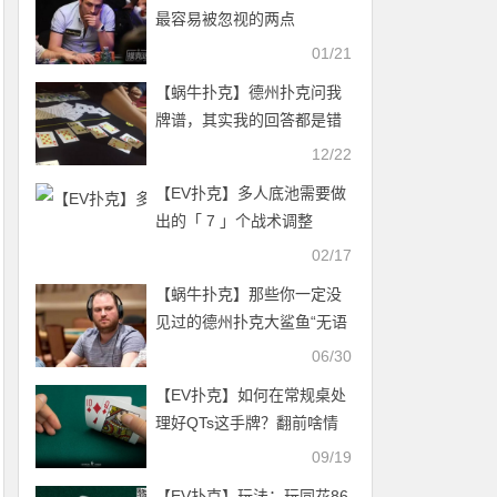
最容易被忽视的两点
01/21
【蜗牛扑克】德州扑克问我
牌谱，其实我的回答都是错
的。
12/22
【EV扑克】多人底池需要做
出的「 7 」个战术调整
02/17
【蜗牛扑克】那些你一定没
见过的德州扑克大鲨鱼“无语
时刻”
06/30
【EV扑克】如何在常规桌处
理好QTs这手牌？翻前啥情
况可3-bet？
09/19
【EV扑克】玩法：玩同花86