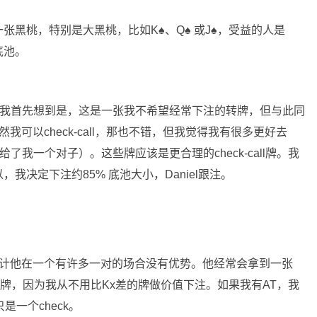
一张黑桃，特别是大黑桃，比如K
♠
、Q
♠
或J
♠
，受益的人是
底池。
我首先想到是，这是一张我不希望经常下注的转牌，但与此同
我可以check-call，那也不错，但我觉得我有很多更好去
给了我一个对子）。这些牌应该是更合理的check-call牌。我
决定下注约85% 底池大小，Daniel跟注。
预计他在一个有许多一对的场合没有优势。他经常会拿到一张
牌，因为我从不用比Kx差的牌做价值下注。如果我有AT，我
一个check。