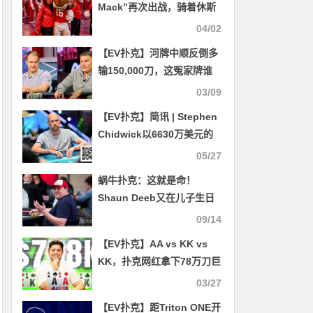
Mack”再次出战，骑着休斯
顿美洲狮队入围四强，并下
04/02
注100万美元
【EV扑克】河牌中顺反倒多
输150,000刀，这冤家牌谁
顶得住
03/09
【EV扑克】简讯 | Stephen
Chidwick以6630万美元的
奖金总额排名历史第二
05/27
蜗牛扑克：这就是命！
Shaun Deeb又在儿子生日
当天取得WCOOP赛事冠军
09/14
【EV扑克】AA vs KK vs
KK，扑克网红拿下78万刀巨
额底池！
03/27
【EV扑克】距Triton ONE开