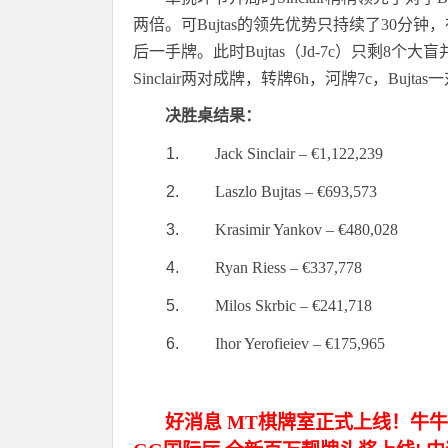
两倍。可
Bujtas
的领先优势只持续了
30
分钟，
后一手牌。此时
Bujtas
（
Jd
-
7c
）只剩
8
个大盲
Sinclair
两对成牌，转牌
6h
，河牌
7c
，
Bujtas
一
决胜桌结果：
Jack Sinclair
– €
1,122,239
Laszlo Bujtas
– €
693,573
Krasimir Yankov
– €
480,028
Ryan Riess
– €
337,778
Milos Skrbic
– €
241,718
Ihor Yerofieiev
– €
175,965
好消息 MT棋牌室正式上线！牛牛