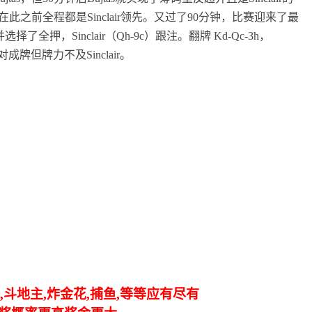
在此之前全程都是
Sinclair
领先。又过了
90
分钟，比赛迎来了最
并选择了全押，
Sinclair
（
Qh
-
9c
）跟注。翻牌
Kd
-
Qc
-
3h
，
对成牌但牌力不及
Sinclair
。
,斗地主,炸金花,捕鱼,等等应有尽有