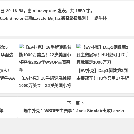
3日
20:18:58
，由
allnewpuke
发表，共 1550 字。
 Sinclair击败Laszlo Bujtas斩获终极胜利！ - 蜗牛扑
5人！
【EV扑克】Day1倒数第2到
裔选手AA
【EV扑克】16手牌速胜独揽
主赛冠军！HU他只用17手牌
1000万美金！22岁美国小将
就赢走1000万刀！
夺得2026年WSOP主赛冠军
下一篇
衔！
蜗牛扑克：WSOPE主赛事：Jack Sinclair击败Laszlo Bujtas斩获终极胜利！