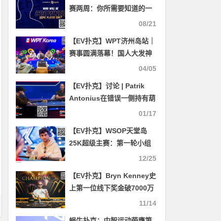
赛两周：你所需要知道的一
切
08/21
【EV扑克】WPT济州岛站｜
赛事圆满落幕！国人大发神
威豪气狂揽19座冠军奖杯！
04/05
下一站我们精彩再延续！
【EV扑克】讨论 | Patrik
Antonius在错误一侧持有葫
芦：他可以对Robl的小加注
01/17
弃牌吗？
【EV扑克】WSOP天堂岛
25K超级主赛：第一轮小组
赛结束，余磊、陈东、
12/25
Danny Tang等10名中国选
【EV扑克】Bryn Kenney史
手晋级
上第一位线下奖金破7000万
美元，勇夺传奇扑克主赛冠
11/14
军
蜗牛扑克：中智运动荣膺第