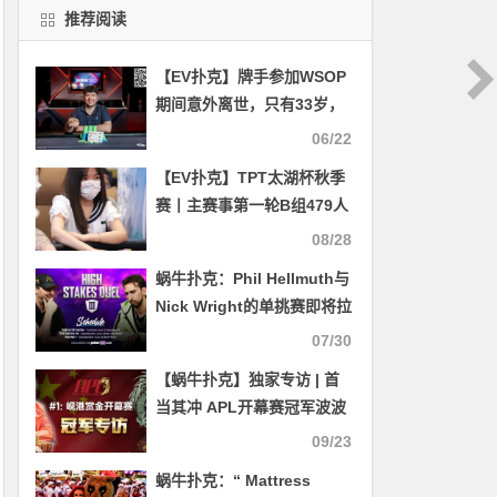
推荐阅读
【EV扑克】牌手参加WSOP
期间意外离世，只有33岁，
去年刚拿到第一条金手链
06/22
【EV扑克】TPT太湖杯秋季
赛丨主赛事第一轮B组479人
次参赛 杨庆浩39.4万记分牌
08/28
领跑
蜗牛扑克：Phil Hellmuth与
Nick Wright的单挑赛即将拉
开序幕
07/30
【蜗牛扑克】独家专访 | 首
当其冲 APL开幕赛冠军波波
老师亲自传授夺冠技巧！用
09/23
顺子静静看着对手装B
蜗牛扑克：“ Mattress