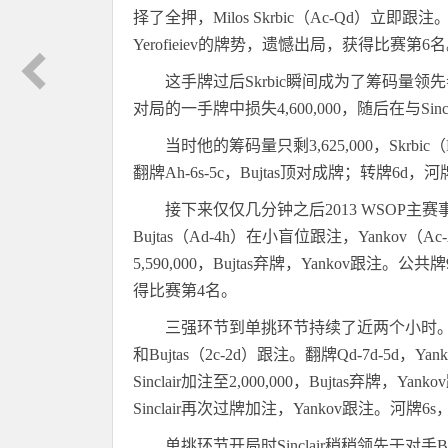
择了全押，
Milos Skrbic
（
Ac
-
Qd
）立即跟注
Yerofieiev
的牌势，遗憾出局，获得比赛第
6
名
这手牌过后
Skrbic
瞬间成为了筹码量领先
对局的一手牌中损失
4,600,000
，随后在与
Sinc
当时他的筹码量只剩
3,625,000
，
Skrbic
（
翻牌
Ah
-
6s
-
5c
，
Bujtas
顶对成牌；转牌
6d
，河
接下来仅仅几分钟之后
2013 WSOP
主赛
Bujtas
（
Ad
-
4h
）在小盲位跟注，
Yankov
（
Ac
-
5,590,000
，
Bujtas
弃牌，
Yankov
跟注。公共牌
得比赛第
4
名。
三强环节到单挑环节持续了近两个小时
和
Bujtas
（
2c
-
2d
）跟注。翻牌
Qd
-
7d
-
5d
，
Yank
Sinclair
加注至
2,000,000
，
Bujtas
弃牌，
Yankov
Sinclair
再次过牌加注，
Yankov
跟注。河牌
6s
单挑环节开局时
Sinclair
稍稍领先于对手
B