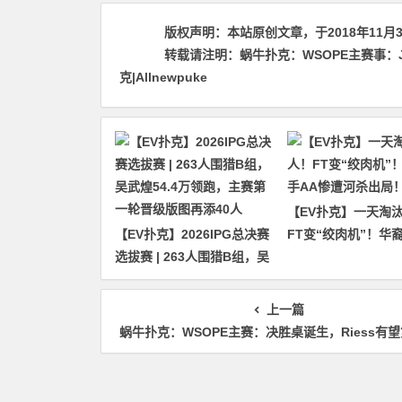
版权声明：
本站原创文章，于2018年11月
转载请注明：
蜗牛扑克：WSOPE主赛事：Jack
克|Allnewpuke
【EV扑克】一天淘汰
【EV扑克】2026IPG总决赛
FT变“绞肉机”！华
选拔赛 | 263人围猎B组，吴
惨遭河杀出局！
武煌54.4万领跑，主赛第一
轮晋级版图再添40人
上一篇
蜗牛扑克：WSOPE主赛：决胜桌诞生，Riess有望第二次斩获主赛冠军头