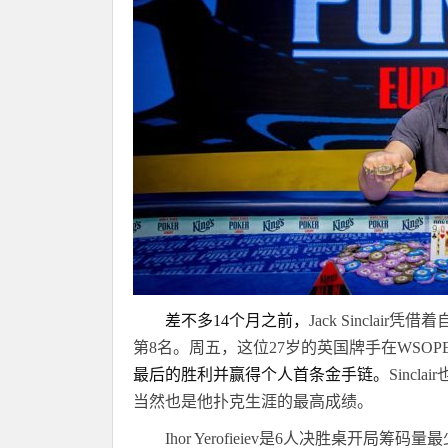
差不多
14
个月之前，
Jack Sinclair
凭借着
第
8
名。周五，这位
27
岁的英国牌手在
WSOP
最后的胜利并赢得个人首条金手链。
Sinclair
当然也是他扑克生涯的最高成绩。
Ihor Yerofieiev
是
6
人决胜桌开局筹码量最