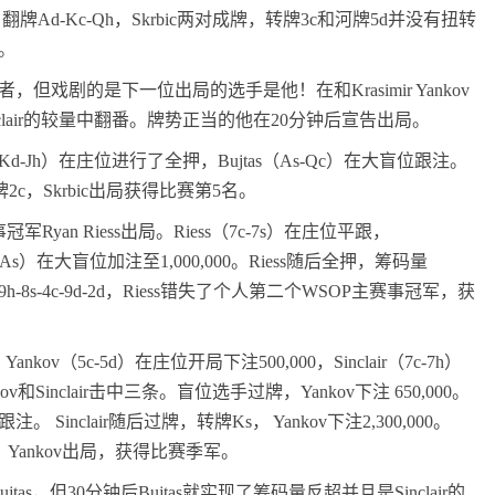
。翻牌
Ad
-
Kc
-
Qh
，
Skrbic
两对成牌，转牌
3c
和河牌
5d
并没有扭转
。
者，但戏剧的是下一位出局的选手是他！在和
Krasimir Yankov
lair
的较量中翻番。牌势正当的他在
20
分钟后宣告出局。
Kd
-
Jh
）在庄位进行了全押，
Bujtas
（
As
-
Qc
）在大盲位跟注。
牌
2c
，
Skrbic
出局获得比赛第
5
名。
事冠军
Ryan Riess
出局。
Riess
（
7c
-
7s
）在庄位平跟，
As
）在大盲位加注至
1,000,000
。
Riess
随后全押，筹码量
9h
-
8s
-
4c
-
9d
-
2d
，
Riess
错失了个人第二个
WSOP
主赛事冠军，获
。
Yankov
（
5c
-
5d
）在庄位开局下注
500,000
，
Sinclair
（
7c
-
7h
）
ov
和
Sinclair
击中三条。盲位选手过牌，
Yankov
下注
650,000
。
跟注。
Sinclair
随后过牌，转牌
Ks
，
Yankov
下注
2,300,000
。
，
Yankov
出局，获得比赛季军。
ujtas
，但
30
分钟后
Bujtas
就实现了筹码量反超并且是
Sinclair
的