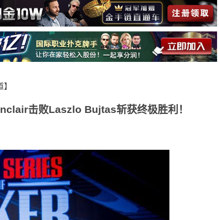
报道】
nclair击败Laszlo Bujtas斩获终极胜利！