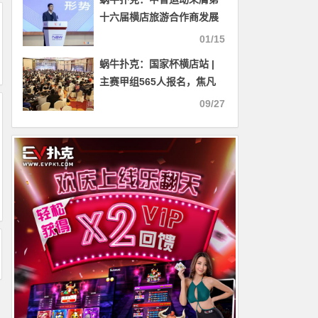
十六届横店旅游合作商发展
峰会奖项
01/15
蜗牛扑克：国家杯横店站 |
主赛甲组565人报名，焦凡
路以42.65W记分牌成为
09/27
CL！