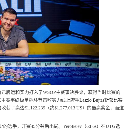
自己牌运和实力打入了
WSOP
主赛事决胜桌，获得当时比赛的
E
主赛事终极单挑环节击败实力线上牌手
Laszlo Bujtas
斩获比赛
也收获了高达€
1,122,239
（约
$1,277,013 US
）的最高奖金，而这
少的选手，开赛
45
分钟后出局。
Yerofieiev
（
6d
-
6s
）在
UTG
选