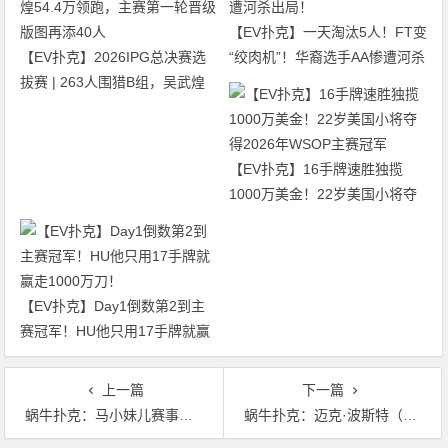
【EV扑克】一天淘汰5人！FT变
【EV扑克】2026IPG总决赛选
“绞肉机”！华裔选手AA惨遭河杀
拔赛 | 263人围猎B组，吴武煌
出局！
54.4万领跑，主赛第一轮晋级版
图再添40人
【EV扑克】16手牌速胜独揽
1000万美金！22岁美国小将夺
得2026年WSOP主赛冠军
【EV扑克】Day1倒数第2到主
赛冠军！HU他只用17手牌就赢
走1000万刀！
上一篇
下一篇
蜗牛扑克：马小妹儿赛事游之 CPG福州站！
蜗牛扑克：迈克·波斯特（Mike Postle）诽谤诉讼获准延续至4月