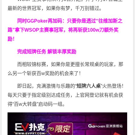
最新的世界冠军，如果你有梦，千万别错过。
同时GGPoker再加码：只要你是透过“往维加斯之
路”拿下WSOP主赛事冠军，将再斩获
100w刀
额外奖
励！
完成短牌任务 解锁丰厚奖励
而相较锦标赛，如果你是更擅长常规桌的玩家，那
么另一个斩获百w奖励的机会来了！
即日起，充满激情与乐趣的“
短牌六人桌
”火热登场！
每天只要于指定级别达成任务，上官网登记就有机会获
得“百w大转盘”启动码一组。