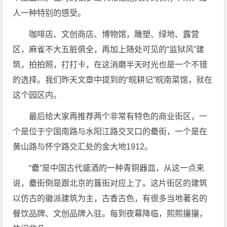
人一种特别的感受。
咖啡店、文创商店、博物馆，雕塑、绿地、露营
区，麻雀不大五脏俱全，再加上随处可见的“监狱风”建
筑，拍拍照，打打卡，在这消磨半天时光也是一个不错
的选择。我们昨天文章中提到的“皖耕记”皖南菜馆，就在
这个园区内。
最后给大家再推荐两个非常有特色的商业街区，一
个是位于宁国南路与水阳江路交叉口的罍街，一个是在
黄山路与怀宁路交汇处的金大地1912。
“罍”是中国古代盛酒的一种青铜器皿，从这一点来
说，罍街倒是跟北京的簋街对应上了。这片街区的建筑
以仿古的徽派建筑为主，古香古色，有很多当地著名的
餐饮品牌、文创品牌入驻。每到夜幕降临，熙熙攘攘，