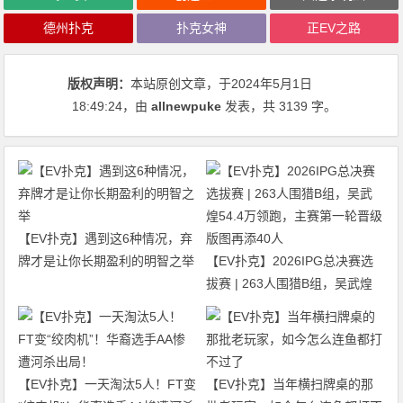
德州扑克
扑克女神
正EV之路
版权声明：
本站原创文章，于2024年5月1日
18:49:24
，由
allnewpuke
发表，共 3139 字。
【EV扑克】遇到这6种情况，弃
牌才是让你长期盈利的明智之举
【EV扑克】2026IPG总决赛选
拔赛 | 263人围猎B组，吴武煌
54.4万领跑，主赛第一轮晋级版
图再添40人
【EV扑克】一天淘汰5人！FT变
【EV扑克】当年横扫牌桌的那