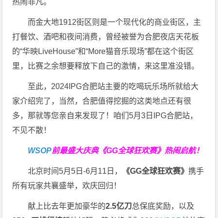
热闹非凡。
而金大地1912街区则是一个现代化的商业街区，主
打餐饮、酒吧和夜间消费，曾经被誉为合肥夜店天花板
的“华映LiveHouse”和“More猫音乐现场”都在这个街区
里，比赛之余想要释放下自己的激情，来这里准没错。
至此，2024IPG合肥站主要的吃喝玩乐场所就给大
家介绍完了，当然，合肥值得挖掘的这类地点还有很
多，那就等您亲自来发现了！咱们5月3日IPG合肥站，
不见不散！
WSOP
前最盛大庆典
《GG全球狂欢赛》
热闹启航！
北京时间5月5日-6月11日，
《GG全球狂欢赛》
携手
所有玩家共襄盛举，欢庆回归！
献上比去年更加豪华的
2.5亿刀
总保底奖励，以及