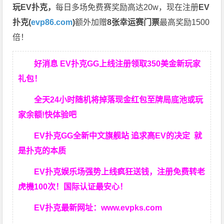
玩EV扑克，
每日多场免费赛奖励高达20w，现在注册
EV
扑克(
evp86.com
)
额外加赠
8张幸运赛门票
最高奖励1500
倍！
好消息 EV扑克GG上线注册领取350美金新玩家
礼包！
全天24小时随机将掉落现金红包至牌局底池或玩
家余额!快体验吧
EV扑克GG
全新中文旗舰站
追求高EV
的决定
就
是扑克的本质
EV扑克娱乐场强势上线疯狂送钱，注册免费转老
虎機100次！国际认证最安心！
EV扑克最新网址：
www.evpks.com