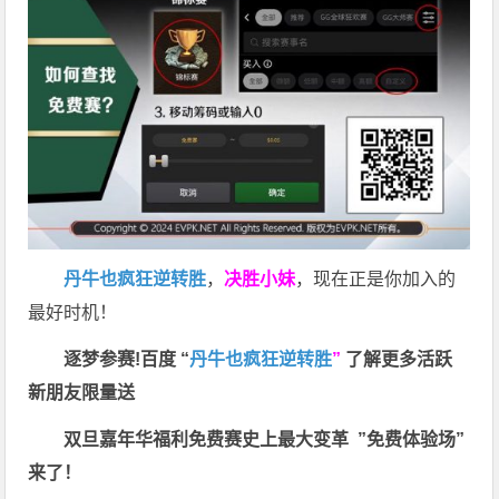
丹牛也疯狂逆转胜
，
决胜小妹
，现在正是你加入的
最好时机！
逐梦参赛!百度 “
丹牛也疯狂逆转胜
”
了解更多
活跃
新朋友限量送
双旦嘉年华福利
免费赛史上最大变革
”免费体验场”
来了！