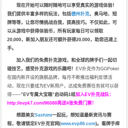
现在开始可以随时随地可以享受真实的游戏体验！
我们提供丰富多样的玩法，包括
德州扑克
、奥马哈、短
牌等等，让您尽情挑战自我，提高技巧。不仅如此，
可
以从游戏中获得体验币，所有玩家每日可以领取
20,000，新加入朋友还可额外获得20,000，助您迅速上
手。
加入我们的免费扑克游戏，和全球的牌手们一起切
磋技艺，感受扑克游戏的乐趣吧！
EV扑克作为GGPoker
在国内新开设的旗舰品牌，每月不断推出福利反馈活
动，现在只要成为EV新用户，达成免费赛任务就可以获
得——
"EV专属大宝箱"启动码1组
加入EV扑克战队：
http://evpk7.com/96088
再送4张免费门票！
想跟美女
Sashimi
一起玩，
想知道最新资讯与赛
程，
敬请锁定EV扑克官网(
www.evp86.com
)。
看牌手痒