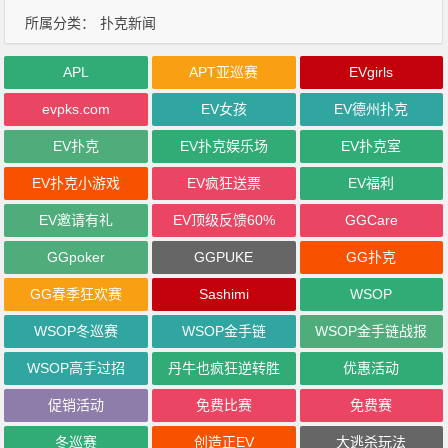
所属分类：
扑克新闻
APL
APT亚巡赛
EVgirls
evpks.com
EV女孩
EV德州扑克
EV扑克
EV扑克娱乐场
EV扑克室
EV扑克小游戏
EV疯狂送票
EV福利
EV邀请有礼
EV顶级反馈60%
GGCare
GGpoker
GGPUKE
GG扑克
GG春季狂欢赛
Sashimi
WSOP
WSOP冬巡赛
WSOP金手链
WSOP金手链战报
WSOP高手过招
丹牛也疯狂逆转胜
优惠活动
促销活动
免费比赛
免费赛
冬巡赛
创造正EV
大逃杀玩法