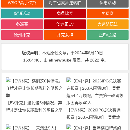
WSOP高手过招
丹牛也疯狂逆转胜
优惠活动
促销活动
免费比赛
免费赛
冬巡赛
创造正EV
大逃杀玩法
德州扑克
扑克女神
正EV之路
版权声明：
本站原创文章，于2024年6月20日
16:04:46
，由
allnewpuke
发表，共 2822 字。
【EV扑克】遇到这6种情况，弃
牌才是让你长期盈利的明智之举
【EV扑克】2026IPG总决赛选
拔赛 | 263人围猎B组，吴武煌
54.4万领跑，主赛第一轮晋级版