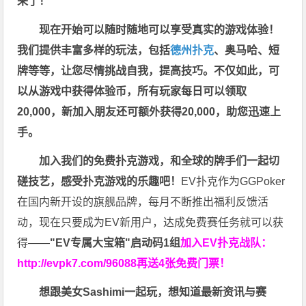
来了！
现在开始可以随时随地可以享受真实的游戏体验！
我们提供丰富多样的玩法，包括
德州扑克
、奥马哈、短
牌等等，让您尽情挑战自我，提高技巧。不仅如此，
可
以从游戏中获得体验币，所有玩家每日可以领取
20,000，新加入朋友还可额外获得20,000，助您迅速上
手。
加入我们的免费扑克游戏，和全球的牌手们一起切
磋技艺，感受扑克游戏的乐趣吧！
EV扑克作为GGPoker
在国内新开设的旗舰品牌，每月不断推出福利反馈活
动，现在只要成为EV新用户，达成免费赛任务就可以获
得——
"EV专属大宝箱"启动码1组
加入EV扑克战队：
http://evpk7.com/96088
再送4张免费门票！
想跟美女Sashimi一起玩，
想知道最新资讯与赛