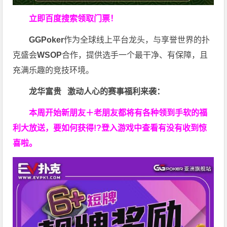
立即百度搜索领取门票！
GGPoker
作为全球线上平台龙头，与享誉世界的扑
克盛会
WSOP
合作，提供选手一个最干净、有保障，且
充满乐趣的竞技环境。
龙华富贵 激动人心的赛事福利来袭：
本周开始新朋友＋老朋友都将有各种领到手软的福
利大放送，要如何获得!?登入游戏中查看有没有收到惊
喜啦。