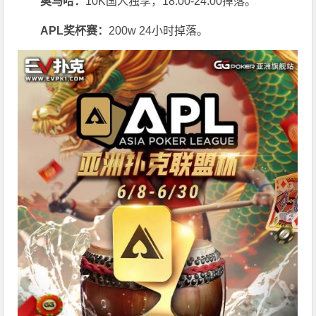
奥马哈
：
10K国人独享，18:00-24:00掉落。
APL奖杯赛：
200w 24小时掉落。