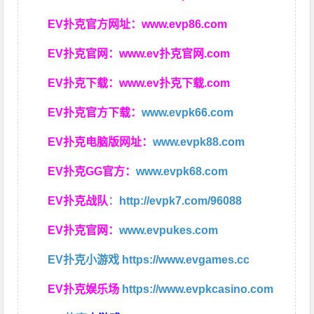
EV扑克官方网址：
www.evp86.com
EV扑克官网：
www.ev扑克官网.com
EV扑克下载：
www.ev扑克下载.com
EV扑克官方下载：
www.evpk66.com
EV扑克电脑版网址：
www.evpk88.com
EV扑克GG官方：
www.evpk68.com
EV扑克战队
：
http://evpk7.com/96088
EV扑克官网：
www.evpukes.com
EV扑克小游戏
https://www.evgames.cc
EV扑克娱乐场
https://www.evpkcasino.com