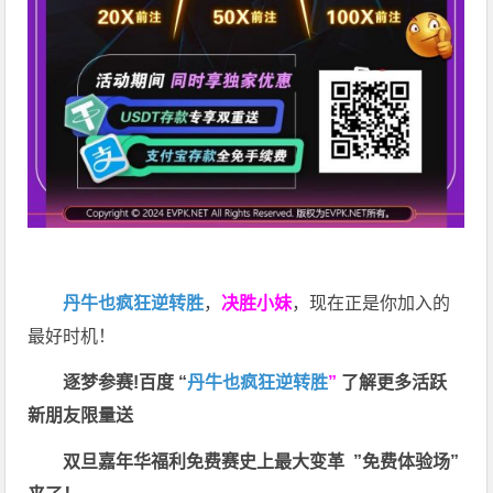
丹牛也疯狂逆转胜
，
决胜小妹
，现在正是你加入的
最好时机！
逐梦参赛!百度 “
丹牛也疯狂逆转胜
”
了解更多
活跃
新朋友限量送
双旦嘉年华福利
免费赛史上最大变革
”免费体验场”