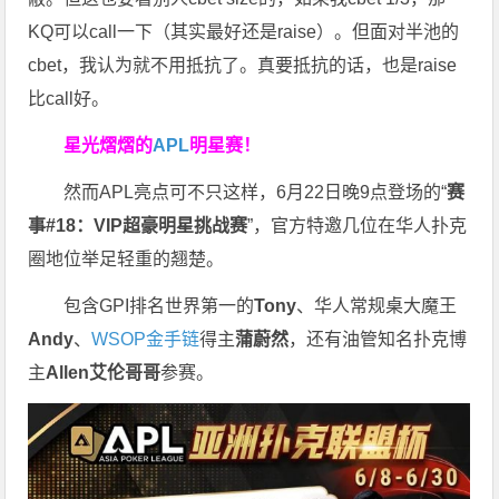
KQ可以call一下（其实最好还是raise）。但面对半池的
cbet，我认为就不用抵抗了。真要抵抗的话，也是raise
比call好。
星光熠熠的
APL
明星赛！
然而APL亮点可不只这样，6月22日晚9点登场的“
赛
事#18：VIP超豪明星挑战赛
”，官方特邀几位在华人扑克
圈地位举足轻重的翘楚。
包含GPI排名世界第一的
Tony
、华人常规桌大魔王
Andy
、
WSOP金手链
得主
蒲蔚然
，还有油管知名扑克博
主
Allen艾伦哥哥
参赛。