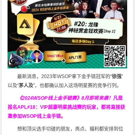
最新消息，2023年WSOP拿下金手链冠军的“
徐强
”
以及“
茅人及
”，也都确认加入这场明星赛的竞争行列。
《2024WSOP线上金手链赛》8月即将来袭！
凡是
报名APL#18：VIP超豪明星挑战赛的玩家，都将直接获
邀参加WSOP线上金手链。
想和顶尖选手切磋的朋友，亮点、福利都安排到位