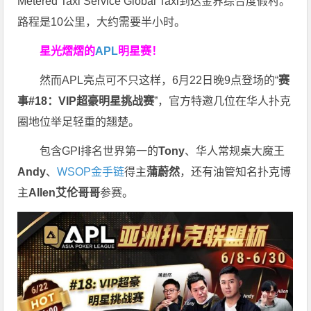
Metered Taxi Service Global Taxi到达金界综合度假村。
路程是10公里，大约需要半小时。
星光熠熠的
APL
明星赛！
然而APL亮点可不只这样，6月22日晚9点登场的“
赛
事#18：VIP超豪明星挑战赛
”，官方特邀几位在华人扑克
圈地位举足轻重的翘楚。
包含GPI排名世界第一的
Tony
、华人常规桌大魔王
Andy
、
WSOP金手链
得主
蒲蔚然
，还有油管知名扑克博
主
Allen艾伦哥哥
参赛。