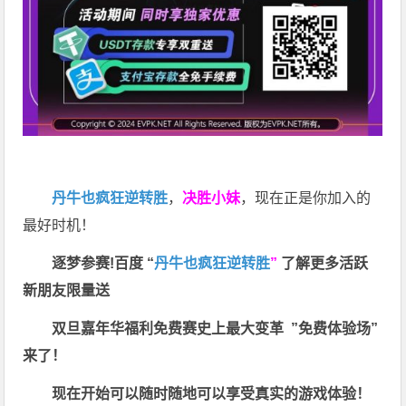
丹牛也疯狂逆转胜
，
决胜小妹
，现在正是你加入的
最好时机！
逐梦参赛!百度 “
丹牛也疯狂逆转胜
”
了解更多
活跃
新朋友限量送
双旦嘉年华福利
免费赛史上最大变革
”免费体验场”
来了！
现在开始可以随时随地可以享受真实的游戏体验！