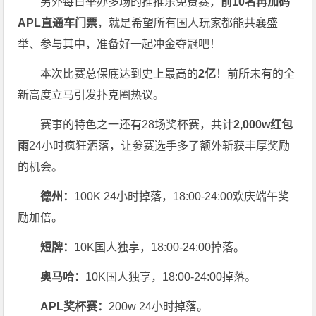
另外每日举办多场的推推乐免费赛，
前10名再加码
APL直通车门票
，就是希望所有国人玩家都能共襄盛
举、参与其中，准备好一起冲金夺冠吧！
本次比赛总保底达到史上最高的
2亿
！前所未有的全
新高度立马引发扑克圈热议。
赛事的特色之一还有28场奖杯赛，共计
2,000w红包
雨
24小时疯狂洒落，让参赛选手多了额外斩获丰厚奖励
的机会。
德州：
100K 24小时掉落，
18:00-24:00欢庆端午奖
励加倍。
短牌：
10K国人独享，18:00-24:00掉落。
奥马哈
：
10K国人独享，18:00-24:00掉落。
APL奖杯赛：
200w 24小时掉落。