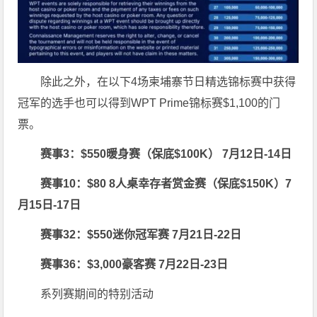
除此之外，在以下4场柬埔寨节日精选锦标赛中获得
冠军的选手也可以得到WPT Prime锦标赛$1,100的门
票。
赛事
3
：
$550
暖身赛（保底
$100K
）
7
月
12
日
-14
日
赛事
10
：
$80 8
人桌幸存者赏金赛（保底
$150K
）
7
月
15
日
-17
日
赛事
32
：
$550
迷你冠军赛
7
月
21
日
-22
日
赛事
36
：
$3,000
豪客赛
7
月
22
日
-23
日
系列赛期间的特别活动