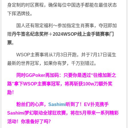
身定制的时区赛程，确保每位中国选手都能在最佳状态
下挥洒牌技。
国人还有限定福利～参加指定生肖赛事，夺冠即加
赠
丹牛签名纪念奖杯
＋
2024WSOP线上金手链赛事门
票
。
WSOP主赛事将从7月3日开跑，并于7月17日诞生
最新的世界冠军，如果你有梦，千万别错过。
同时GGPoker再加码：只要你是透过“往维加斯之
路”拿下WSOP主赛事冠军，将再斩获
100w刀
额外奖
励！
粉丝们的心声，
Sashimi
听到了！EV扑克携手
Sashimi梦幻联动全球狂欢赛，将在5月带来一系列精彩
活动！你准备好了吗？