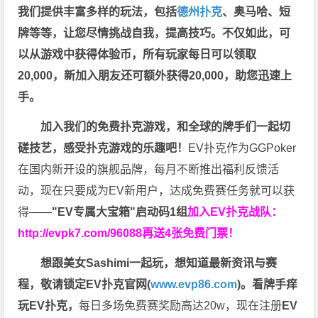
我们提供丰富多样的玩法，包括
德州扑克
、奥马哈、短
牌等等，让您尽情挑战自我，提高技巧。不仅如此，
可
以从游戏中获得体验币，所有玩家每日可以领取
20,000，新加入朋友还可额外获得20,000，助您迅速上
手。
加入我们的免费扑克游戏，和全球的牌手们一起切
磋技艺，感受扑克游戏的乐趣吧！
EV扑克作为GGPoker
在国内新开设的旗舰品牌，每月不断推出福利反馈活
动，现在只要成为EV新用户，达成免费赛任务就可以获
得——
"EV专属大宝箱"启动码1组
加入EV扑克战队：
http://evpk7.com/96088
再送4张免费门票！
想跟美女Sashimi一起玩，
想知道最新资讯与赛
程，
敬请锁定EV扑克官网(
www.evp86.com
)。
看牌手痒
玩EV扑克，
每日多场免费赛奖励高达20w，现在注册
EV