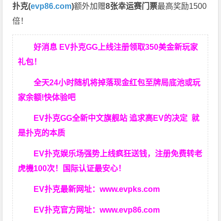
扑克(
evp86.com
)
额外加赠
8张幸运赛门票
最高奖励1500
倍！
好消息 EV扑克GG上线注册领取350美金新玩家
礼包！
全天24小时随机将掉落现金红包至牌局底池或玩
家余额!快体验吧
EV扑克GG
全新中文旗舰站
追求高EV
的决定
就
是扑克的本质
EV扑克娱乐场强势上线疯狂送钱，注册免费转老
虎機100次！国际认证最安心！
EV扑克最新网址：
www.evpks.com
EV扑克官方网址：
www.evp86.com