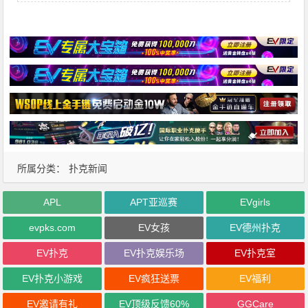
所属分类：
扑克新闻
APL
APT亚巡赛
EVgirls
evpks.com
EV女孩
EV德州扑克
EV扑克
EV扑克娱乐场
EV扑克室
EV扑克小游戏
EV疯狂送票
EV福利
EV邀请有礼
EV顶级反馈60%
GGCare