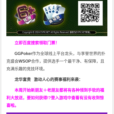
立即百度搜索领取门票！
GGPoker
作为全球线上平台龙头，与享誉世界的扑
克盛会
WSOP
合作，提供选手一个最干净、有保障，且
充满乐趣的竞技环境。
龙华富贵 激动人心的赛事福利来袭：
本周开始新朋友＋老朋友都将有各种领到手软的福
利大放送，要如何获得!?登入游戏中查看有没有收到惊
喜啦。