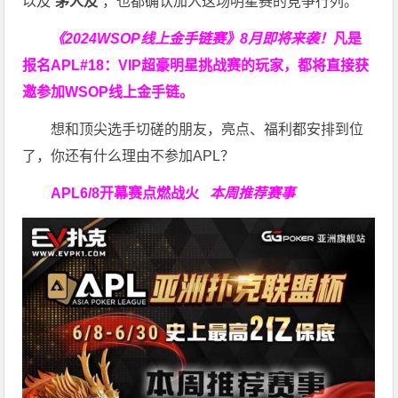
以及“
茅人及
”，也都确认加入这场明星赛的竞争行列。
《2024WSOP线上金手链赛》8月即将来袭！
凡是
报名APL#18：VIP超豪明星挑战赛的玩家，都将直接获
邀参加WSOP线上金手链。
想和顶尖选手切磋的朋友，亮点、福利都安排到位
了，你还有什么理由不参加APL？
APL
6/8开幕赛点燃战火
本周推荐赛事