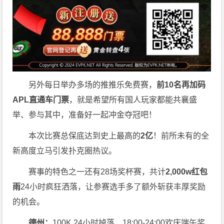
另外每日举办多场的推推乐免费赛，
前10名再加码
APL直通车门票
，就是希望所有国人玩家都能共襄盛
举、参与其中，准备好一起冲金夺冠吧！
本次比赛总保底达到史上最高的
2亿
！前所未有的全
新高度立马引发扑克圈热议。
赛事的特色之一还有28场奖杯赛，共计
2,000w红包
雨
24小时疯狂洒落，让参赛选手多了额外斩获丰厚奖励
的机会。
德州：
100K 24小时掉落，
18:00-24:00欢庆端午奖