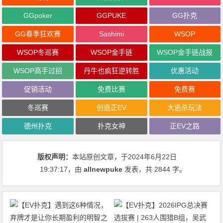
GGpoker
GGPUKE
GG扑克
GG春季狂欢赛
Sashimi
WSOP
WSOP冬巡赛
WSOP金手链
WSOP金手链战报
WSOP高手过招
丹牛也疯狂逆转胜
优惠活动
促销活动
免费比赛
免费赛
冬巡赛
创造正EV
大逃杀玩法
德州扑克
扑克女神
正EV之路
版权声明：
本站原创文章，于2024年6月22日
19:37:17
，由
allnewpuke
发表，共 2844 字。