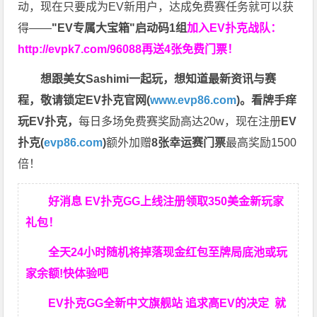
动，现在只要成为EV新用户，达成免费赛任务就可以获
得——
"EV专属大宝箱"启动码1组
加入EV扑克战队：
http://evpk7.com/96088
再送4张免费门票！
想跟美女Sashimi一起玩，
想知道最新资讯与赛
程，
敬请锁定EV扑克官网(
www.evp86.com
)。
看牌手痒
玩EV扑克，
每日多场免费赛奖励高达20w，现在注册
EV
扑克(
evp86.com
)
额外加赠
8张幸运赛门票
最高奖励1500
倍！
好消息 EV扑克GG上线注册领取350美金新玩家
礼包！
全天24小时随机将掉落现金红包至牌局底池或玩
家余额!快体验吧
EV扑克GG
全新中文旗舰站
追求高EV
的决定
就