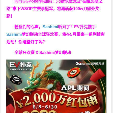
同时GGPoker再加码：只要你是透过“往维加斯之
路”拿下WSOP主赛事冠军，将再斩获
100w刀
额外奖
励！
粉丝们的心声，
Sashimi
听到了！EV扑克携手
Sashimi
梦幻联动全球狂欢赛，将在5月带来一系列精彩
活动！你准备好了吗？
全球狂欢赛 X Sashimi梦幻联动