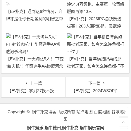
【EV扑克】遇到这6种情况，弃
牌才是让你长期盈利的明智之举
【EV扑克】2026IPG总决赛选
拔赛 | 263人围猎B组，吴武煌
54.4万领跑，主赛第一轮晋级版
图再添40人
【EV扑克】一天淘汰5人！FT变
【EV扑克】当年横扫牌桌的那
“绞肉机”！华裔选手AA惨遭河杀
批老玩家，如今怎么连鱼都打不
出局！
过了
上一篇
下一篇
【EV扑克】拿到27换不换？Phil Ivey手持23457赢下第11条金手链
【EV扑克】2024WSOP|10w买入豪客赛Chris Hunichen夺冠开花哥第三 中国玩家多项赛事中取得好成绩
文
章
Copyright © 蜗牛扑克博客 版权所有
站点地图
百度地图
谷歌地
导
图
航
蜗牛娱乐,蜗牛德州,蜗牛扑克,蜗牛娱乐官网