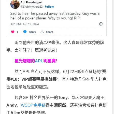
听到他去世的消息很悲伤。这人真是非常优秀的牌
手。太年轻了！愿逝者安息！
星光熠熠的
APL
明星赛！
然而APL亮点可不只这样，6月22日晚9点登场的“
赛
事#18：VIP超豪明星挑战赛
”，官方特邀几位在华人扑克
圈地位举足轻重的翘楚。
包含GPI排名世界第一的
Tony
、华人常规桌大魔王
Andy
、
WSOP金手链
得主
蒲蔚然
，还有油管知名扑克博
主
Allen艾伦哥哥
参赛。