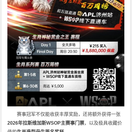
赛事冠军不仅能收获丰厚奖励，还将额外获得一张
2026
年拉斯维加斯
WSOP
主赛事门票
，以及极具收藏价
值的
生肖造型丹牛签名奖杯
。