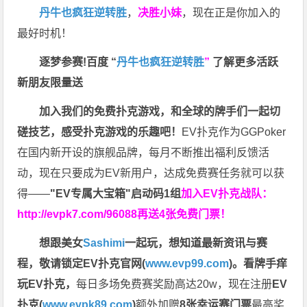
丹牛也疯狂逆转胜
，
决胜小妹
，现在正是你加入的
最好时机！
逐梦参赛!百度 “
丹牛也疯狂逆转胜
”
了解更多
活跃
新朋友限量送
加入我们的免费扑克游戏，和全球的牌手们一起切
磋技艺，感受扑克游戏的乐趣吧！
EV扑克作为GGPoker
在国内新开设的旗舰品牌，每月不断推出福利反馈活
动，现在只要成为EV新用户，达成免费赛任务就可以获
得——
"EV专属大宝箱"启动码1组
加入EV扑克战队：
http://evpk7.com/96088
再送4张免费门票！
想跟美女
Sashimi
一起玩，
想知道最新资讯与赛
程，
敬请锁定EV扑克官网(
www.evp99.com
)。
看牌手痒
玩EV扑克，
每日多场免费赛奖励高达20w，现在注册
EV
扑克(
www.evpk89.com
)
额外加赠
8张幸运赛门票
最高奖