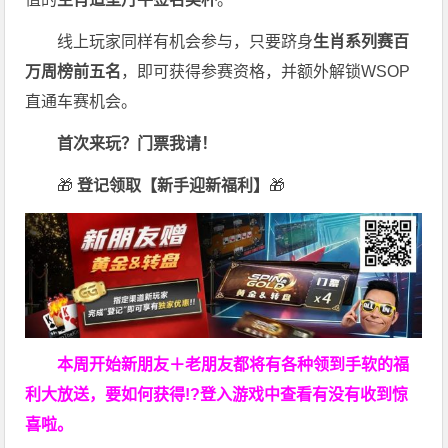
线上玩家同样有机会参与，只要跻身
生肖系列赛百
万周榜前五名
，即可获得参赛资格，并额外解锁WSOP
直通车赛机会。
首次来玩？门票我请！
🎁
登记领取【新手迎新福利】
🎁
本周开始新朋友＋老朋友都将有各种领到手软的福
利大放送，要如何获得!?登入游戏中查看有没有收到惊
喜啦。