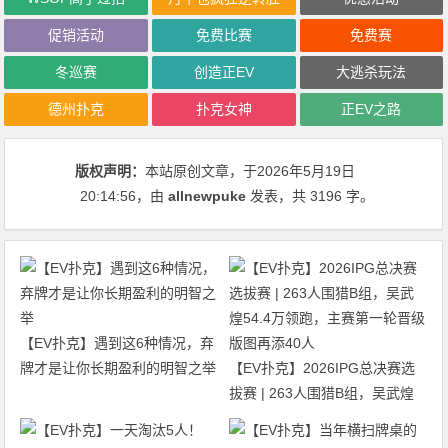
促销活动
免费比赛
免费赛
冬巡赛
创造正EV
大逃杀玩法
德州扑克
扑克女神
正EV之路
版权声明：
本站原创文章，于2026年5月19日
20:14:56
，由
allnewpuke
发表，共 3196 字。
【EV扑克】遇到这6种情况，弃
牌才是让你长期盈利的明智之举
【EV扑克】2026IPG总决赛选
拔赛 | 263人围猎B组，吴武煌
54.4万领跑，主赛第一轮晋级版
图再添40人