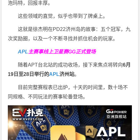
泡玛特，回报丰厚。
这些领域的直觉，似乎也带到了牌桌上。
这就是徐杰明在PD22济州岛的故事：五个冠军，九
次奖励圈，以及一个不断寻找并抓住机会的玩家。
APL
主赛事线上卫星赛
GG正式登场
随着APT台北站的成功收场，接下来焦点将转向
6
月
19
日至
28
日举行的
APL
济州站
。
目前完整赛程表已出炉，十天的时间里，数十场不
同规格、不同玩法的赛事轮番登场。