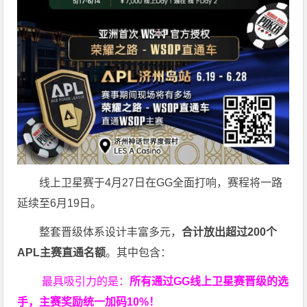
线上卫星赛于4月27日在GG全面打响，赛程将一路
延续至6月19日。
整套晋级体系设计丰富多元，
合计放出
超过200个
APL主赛直通名额
。其中包含：
最具吸引力的是：
所有通过
GG
线上卫星赛晋级的选
手，主赛奖励统一加码
10%
！