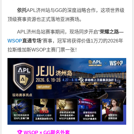
依托
APL济州站与GG的深度战略合作，这项世界级
顶级赛事资源也正式落地亚洲赛场。
APL济州岛站赛事期间，现场同步开启“
荣耀之路
—
WSOP
直通专场
”赛事，冠军将获得价值1万刀的2026年
拉斯维加斯WSOP主赛门票一张！
🏆 WSOP × GG联名外套