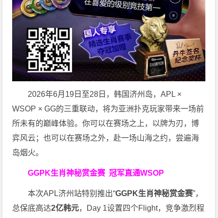
2026年6月19日至28日，韩国济州岛，APL ×
WSOP × GG的三重联动，将为亚洲扑克玩家带来一场前
所未有的巅峰体验。
你可以在赛场之上，以牌为刃，博
弈风云；也可以在赛场之外，赴一场山海之约，尝遍海
岛烟火。
GGPK生肖神秘赏金赛
冠军直通WSOP
本次APL济州站特别推出“
GGPK
生肖神秘赏金赛
”，
总保底高达
2
亿韩元
，Day 1设置四个Flight，竞争激烈程