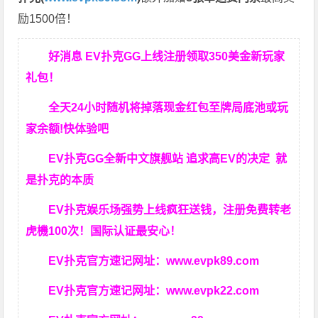
励1500倍！
好消息 EV扑克GG上线注册领取350美金新玩家
礼包！
全天24小时随机将掉落现金红包至牌局底池或玩
家余额!快体验吧
EV扑克GG
全新中文旗舰站
追求高EV
的决定
就
是扑克的本质
EV扑克娱乐场强势上线疯狂送钱，注册免费转老
虎機100次！国际认证最安心！
EV扑克官方速记网址：
www.evpk89.com
EV扑克官方速记网址：
www.evpk22.com