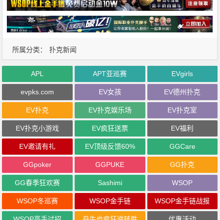
所属分类：
扑克新闻
APL
APT亚巡赛
EVgirls
evpks.com
EV女孩
EV德州扑克
EV扑克
EV扑克娱乐场
EV扑克室
EV扑克小游戏
EV疯狂送票
EV福利
EV邀请有礼
EV顶级反馈60%
GGCare
GGpoker
GGPUKE
GG扑克
GG春季狂欢赛
Sashimi
WSOP
WSOP冬巡赛
WSOP金手链
WSOP金手链战报
WSOP高手过招
丹牛也疯狂逆转胜
优惠活动