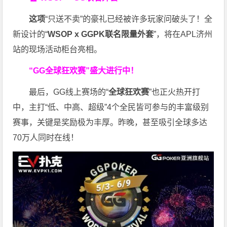
这项
“只送不卖”的豪礼已经被许多玩家问破头了！全
新设计的“
WSOP x GGPK
联名限量外套
”，将在APL济州
站的现场活动柜台亮相。
“GG全球狂欢赛”盛大进行中！
最后，GG线上赛场的“
全球狂欢赛
”也正火热开打
中，主打“低、中高、超级”4个全民皆可参与的丰富级别
赛事，关键是奖励极为丰厚。
昨晚，甚至吸引全球多达
70万人同时在线！