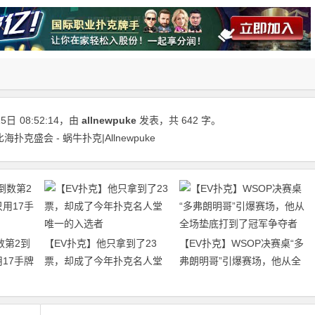
15日
08:52:14
，由
allnewpuke
发表，共 642 字。
比海扑克盛会 - 蜗牛扑克|Allnewpuke
数第2到
【EV扑克】他只拿到了23
【EV扑克】WSOP决赛桌“多
17手牌
票，却成了今年扑克名人堂
弗朗明哥”引爆赛场，他从全
唯一的入选者
场垫底打到了冠军争夺者