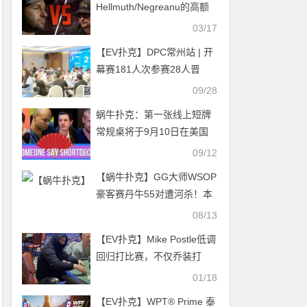
Hellmuth/Negreanu的高额
桌对决被推迟
03/17
【EV扑克】DPC常州站 | 开
幕赛181人次参赛28人晋
级，李靖晶斩获DPC常州站
09/28
首冠
蜗牛扑克：第一张线上短牌
常规桌将于9月10日在美国
棋牌室开业
09/12
【蜗牛扑克】GG大师WSOP
豪客赛丹牛55对遭河杀！本
周中国时区赛抓紧夺金机会
08/13
【EV扑克】Mike Postle低调
回归打比赛，不仅乔装打
扮，还打进了FT
01/18
【EV扑克】WPT® Prime 泰