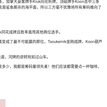
条，加拿大豪客牌手Kruk同花听牌，顶级牌手Koon击中三条
，这是鲨鱼厮杀的海平面，所以三方毫不犹豫将所有筹码推向了
uk同花成牌且胜率直甩其他两位选手。
变成了最不可能赢的那位，Tsoukernik金刚成牌，Koon葫芦
着说道，河牌的逆转宛如过山车。
管底池是多少，我都是筹码量领先者！他们应该都需要点一杯咖啡，