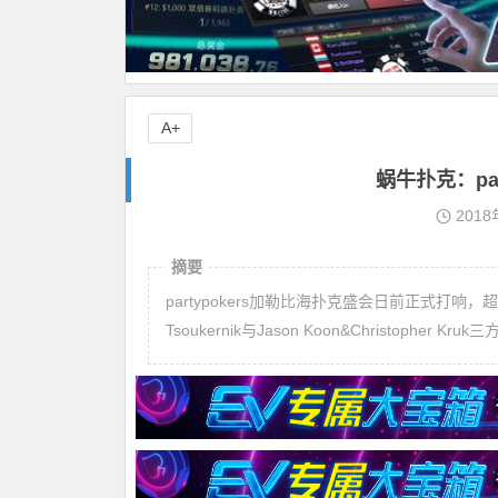
A+
蜗牛扑克：pa
2018
摘要
partypokers加勒比海扑克盛会日前正式打
Tsoukernik与Jason Koon&Christoph