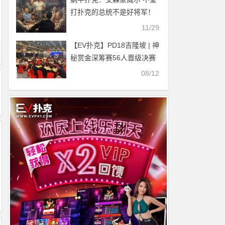
打扑克的总统不是好将军！
11/29
【EV扑克】PD18吉隆坡 | 神
秘赏金深筹赛56人晋级决赛
中国选手表现亮眼！两名国
08/12
人选手相继拿下边赛冠军