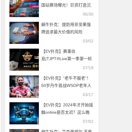
国站赛场曝光！巨资打造沉
浸式扑克赛场！
06/30
蜗牛扑克：​提防用非坚果强
牌追求最大价值的风险
03/02
【EV扑克】赛事信
息|TJPT®Live第一季第一轮
第四场在线海选赛冠军诞
07/19
生！
【EV扑克】“老牛不服老”！
50岁丹牛首战WSOP老年人
赛，目标是第八条金手链！
03/17
【EV扑克】2024年才开始接
触online是否太迟？这么晚
入行还有得赚吗？
07/02
蜗牛扑克：艾森豪威尔 不爱