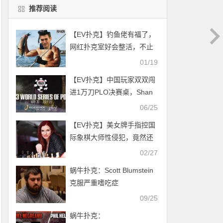
推荐阅读
【EV扑克】钓鱼佬有福了，
网红扑克室好会整活，不止
比赛打扑克，还比钓鱼和打
01/19
高尔夫
【EV扑克】中国玩家双双闯
进1万刀PLO决赛桌，Shan
Peng 第五，Ren Lin 第八
06/25
【EV扑克】美女牌手指控国
际象棋大师性侵犯，竟然还
涉嫌骚扰未成年女孩
02/27
蜗牛扑克：Scott Blumstein
克服严重嗜吃症
09/25
蜗牛扑克：