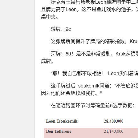
捷克帝王娱乐场老板Leon翻牌圈击中三
且牌力高于Leon。这不是鱼儿戏水的池子
桌中央。
转牌：9c
这张牌瞬间提升了牌局的精彩指数，Kr
河牌：5d！是不是非常戏剧，Kruk从稳赢
成牌。
“耶！我自己都不敢相信！”Leon尖叫
这手牌过后Tsoukernik问道：“不
因为他们还会继续和我打。”
在逼近钱圈环节时筹码量前5选手数据：