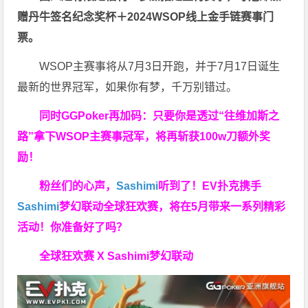
赠
丹牛签名纪念奖杯
＋
2024WSOP线上金手链赛事门
票
。
WSOP主赛事将从7月3日开跑，并于7月17日诞生
最新的世界冠军，如果你有梦，千万别错过。
同时GGPoker再加码：只要你是透过“往维加斯之
路”拿下WSOP主赛事冠军，将再斩获
100w刀
额外奖
励！
粉丝们的心声，
Sashimi
听到了！EV扑克携手
Sashimi
梦幻联动全球狂欢赛，将在5月带来一系列精彩
活动！你准备好了吗？
全球狂欢赛 X Sashimi梦幻联动