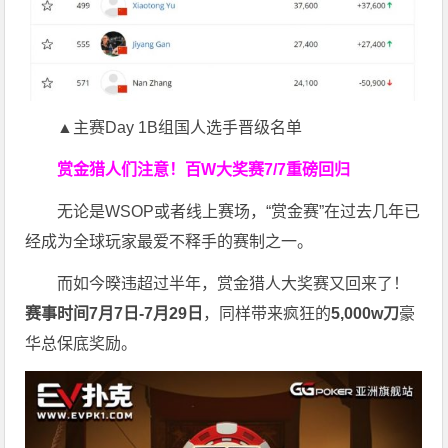
▲主赛Day 1B组国人选手晋级名单
赏金猎人们注意！
百W大奖赛
7/7重磅回归
无论是WSOP或者线上赛场，“赏金赛”在过去几年已
经成为全球玩家最爱不释手的赛制之一。
而如今暌违超过半年，赏金猎人大奖赛又回来了！
赛事时间7月7日-7月29日
，同样带来疯狂的
5,000w刀
豪
华总保底奖励。