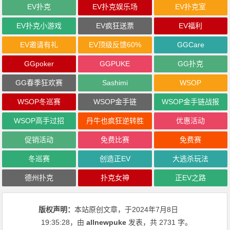
EV扑克
EV扑克娱乐场
EV扑克室
EV扑克小游戏
EV疯狂送票
EV福利
EV邀请有礼
EV顶级反馈60%
GGCare
GGpoker
GGPUKE
GG扑克
GG春季狂欢赛
Sashimi
WSOP
WSOP冬巡赛
WSOP金手链
WSOP金手链战报
WSOP高手过招
丹牛也疯狂逆转胜
优惠活动
促销活动
免费比赛
免费赛
冬巡赛
创造正EV
大逃杀玩法
德州扑克
扑克女神
正EV之路
版权声明：
本站原创文章，于2024年7月8日
19:35:28
，由
allnewpuke
发表，共 2731 字。