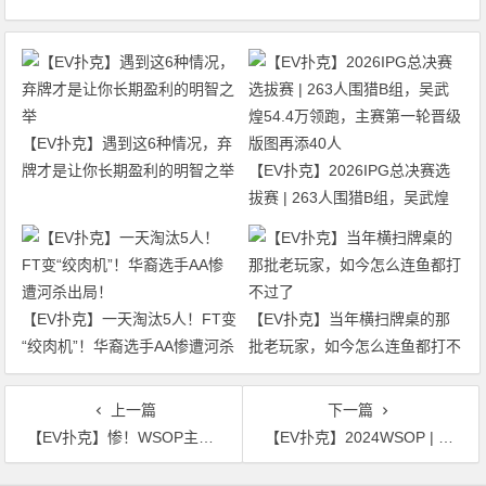
【EV扑克】遇到这6种情况，弃
牌才是让你长期盈利的明智之举
【EV扑克】2026IPG总决赛选
拔赛 | 263人围猎B组，吴武煌
54.4万领跑，主赛第一轮晋级版
图再添40人
【EV扑克】一天淘汰5人！FT变
【EV扑克】当年横扫牌桌的那
“绞肉机”！华裔选手AA惨遭河杀
批老玩家，如今怎么连鱼都打不
出局！
过了
上一篇
下一篇
【EV扑克】惨！WSOP主赛第一手牌就出局，嘻嘻15分钟后就不嘻嘻了
【EV扑克】2024WSOP | Phil Hellmuth在主赛事Day 1c惊艳亮相