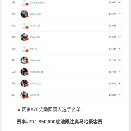
▲赛事#78奖励圈国人选手名单
赛事#79：$50,000底池限注奥马哈豪客赛