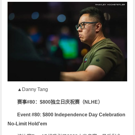
▲Danny Tang
赛事#80：$800独立日庆祝赛（NLHE）
Event #80: $800 Independence Day Celebration
No-Limit Hold'em