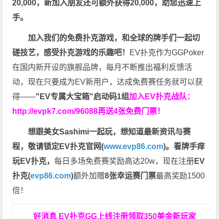
20,000，新加入朋友还可额外获得20,000，助您迅速上
手。
加入我们的免费扑克游戏，和全球的牌手们一起切
磋技艺，感受扑克游戏的乐趣吧！
EV扑克作为GGPoker
在国内新开设的旗舰品牌，每月不断推出福利反馈活
动，现在只要成为EV新用户，达成免费赛任务就可以获
得——
"EV专属大宝箱"启动码1组
加入EV扑克战队：
http://evpk7.com/96088
再送4张免费门票！
想跟美女Sashimi一起玩，
想知道最新资讯与赛
程，
敬请锁定EV扑克官网(
www.evp86.com
)。
看牌手痒
玩EV扑克，
每日多场免费赛奖励高达20w，现在注册
EV
扑克(
evp86.com
)
额外加赠
8张幸运赛门票
最高奖励1500
倍！
好消息 EV扑克GG上线注册领取350美金新玩家