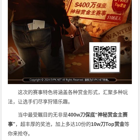
这次的赛事特色将涵盖各种赏金形式，汇聚多种玩
法，让选手们尽享狩猎乐趣。
当中最受瞩目的无非是
400w刀保底“神秘赏金主赛
事”
，超丰厚的奖池，加上多达10份的
10w刀Top赏金
等
你来抢夺。